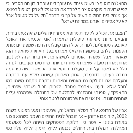
מחאג'נה הוסיף כי בשימוע יחד עם עורך דינו עופר דורון הם הסבירו כי
לפי שבועת היפוקרטס צריך לכבד את המטופל לא רק בטיפול רפואי.
אך מנהל בית החולים השיב על כך כי הדבר "חל על כל מטופל אבל
לא על אסירים. אנחנו במדינת ישראל".
"הצגנו את הכול כולל עדות מרופא ממזרח ירושלים שהיה איתי בחדר.
והבאנו עדות מסייעת טיפולית שאמרה 'אני הכנסתי את האוכל
לארבעה מטופלים'. למרות הכול היום קיבלתי הודעה שמפטרים אותי.
הטענות שלהם בשימוע היו שאני אמרתי בפני האחיות שהאסיר הוא
שאהיד, אבל 'שאהיד' אומרים למישהו מת אז ברור שזה לא נכון.
אחות אחרת טענה שאמרתי שחרדים יותר מזוהמים מערבים וגם זה
כלל לא נאמר על ידי, מעולם. דווקא אותי הכפישו. כשהתפרסמה
כתבה בעיתון בנובמבר, אחת האחיות עשתה סלפי עם הכתבה
והעלתה את זה לקבוצת האחים והאחיות וכתבה מתחת משהו כמו
'חבל שלא ידענו שאחמד מחבל'. למרות הכול נשכתי שפתיים,
התאפקתי, ספגתי והמתנתי להחלטה של ההנהלה שסמכתי עליה
שתהיה הוגנת. ואז אני רואה שבכוונתם לפטר אותי".
אביו של הרופא עו"ד רסלאן מחאג'נה, שבעצמו נפגע בפיגוע בשנת
2002, ליד מבוא דותן – אז הובהל לבית החולים העמק כשהוא פצוע
באורח בינוני – אמר כי "חלוקת הממתקים הייתה לכל מאושפזי
המחלקה. הנהלת בית החולים נכנעה ללחץ הימין. הלחץ עליו כפי