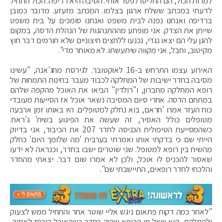
למרות הכול, הם החליטו לפטר אותי. הסיבה היא רדיפה. הכול התחיל
לדעתי במכתב ששלח ארגון בצלמו. המכתב מזעזע. מדובר כמובן
ברדיפה ואנחנו נפנה לבית משפט ואנחנו סומכים על בית משפט
שייתן את הצדק. אני מופתע מההתנהגות של הנהלת הדסה, במקום
להגן עלי הם יצאו נגדי, נכנעו ללחצים חיצוניים שלא תורמים דבר חוץ
מקיטוב, וחבל, אני מקווה שיתעשתו. לא מאוחר מדי".
האירוע עצמו התרחש ב-16 לאוקטובר. לגירסת מחג'אנה, "עשינו
מסיבה בחדר ישיבות של המחלקה לכבוד מעבר בחינות התמחות של
רופא המחלקה מחברון, ו"רולדין" הביאו את האוכל מהקפה שלהם
במתחם הדסה. אחרי סיום המסיבה נשאר אוכל אז הסייעות מעובדי
כוח העזר אמרו 'חראם, בוא נחלק למטופלים. היו באותו זמן ארבעה
מטופלים כולל האסיר, זה שעשה את הפיגוע בשיח' ג'ראח.
כשהמסייעת הטיפולית הכניסה לחדר 207 את הכיבוד, אני בדיוק
הייתי שם כי בדקתי אותו ואמרתי בערבית 'מה שלומך היום' כחלק
מהשיח בין רופא למטופל. שני שוטרים ישבו בחדר, וכנראה לא ידעו
שאסור להכניס לו אוכל, ולכן לא אמרו שום דבר. יצאתי מהחדר
והלכתי לחדר רופאים, התיישבתי שם".
"לאחר כמה דקות פתאום ניגש אליי שוטר אחר והתחיל ממש לצעוק
ולהתלהם, הוא שאל מי הרופא שהיה בחדר כשהאוכל הוכנס לאסיר,