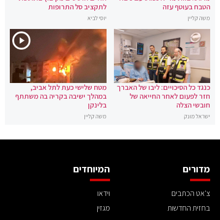
הטבח בעוטף עזה
לתקציב סל התרופות
משה קליין
יוסי לביא
כנגד כל הסיכויים: ליבו של האברך
מטח שלישי כעת לתל אביב,
חזר לפעום לאחר החייאה של
במהלך ישיבה בקריה בה משתתף
חובשי הצלה
בלינקן
ישראל מונק
משה קליין
מדורים
המיוחדים
צ'אט הכתבים
וידאו
בחזית החדשות
מגזין