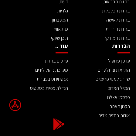
בחזית הבריאות
דעות
בחזית הכלכלית
גלריות
בחזית לאישה
המטבחון
בחזית היהדות
מזג אוויר
בחזית המוזיקה
תוכן שיווקי
הגדרות
עוד ..
עדכון פרופיל
פרסום בחזית
התראות וניוזלטרים
מערכת ניהול לידים
שדרוג למנוי פרימיום
אנטי וירוס בעברית
המייל האדום
הגדלת צפיות בסטטוס
פרסמו אצלנו
תקנון האתר
אודות בחזית מדיה