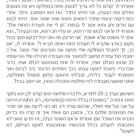
אמרתי לו 'קודם כל לא צריך לצעוק אתה במחלקה ויש פה פצועים
וחולים ומה הבעיה, אני הייתי בחדר'. ואז הוא הסתובב והלך. אחרי
כמה דקות יצאתי מחדר רופאים ותפס אותי שוטר אחר. הייתי לבוש
עם מדים ותג והוא אמר לי בגסות 'תן לי את תעודת הזהות שלך'.
אמרתי לו ש'אני לבוש מדי רופא, יש עליי תג רופא, מה הבעיה?', הוא
אמר לי משפט שלא אשכח: 'אני הריבון פה ואני יכול לבקש ממך בכול
מקום בארץ שתביא לי תעודת זהות ואתה תביא לי'. אמרתי לו, 'אם
כך, לך למנהל המחלקה שלי ותיקח את הפרטים שלי ממנו'. אח"כ
ישבתי מול עמדת מחשב להמשיך את העבודה הרגילה שלי ואז שמתי
לב שהוא מצלם אותי, אמרתי לו שזה מטומטם לצלם אותי. ברור
שבדבריי כיוונתי לאקט עצמו. בכך הסתיים הדיבור ביני לבינם ואני
המשכתי לעבוד. בלילה, קיבלתי פתאום טלפון ממנהל המחלקה,
שאני מושעה מעבודה לפי החלטת ההנהלה. ומאז, אני יושב בבית".
השימוע נערך ב-20 לחודש, ולדבריו שלושה ימים קודם לכן הוא נחקר
תחת אזהרה. "במשטרה בכלל הייתה קטסטרופה, רוב החקירה הייתה
על אבי ועל אחי חאלד, שניהם עורכי דין. הם רצו לדעת אם אני מכיר
את המיוצגים שלהם וכד', וכמובן הם שאלו איך זה קרה ומי בדיוק
הכניס את האוכל. שם אמרתי ש'אם השוטר נעלב, אז תדעו שאני לא
התכוונתי להעליב בכלל והדגשתי שהתכוונתי לאקט הצילום, לא
לשוטר".