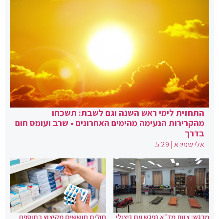
התחזית לימי ראש השנה וגם לשבת: תשכחו
מהקרירות הנעימה מהימים האחרונים • שרב ועומס חום
בדרך
אלי שפירא
|
5:29
מרגש: צוות מד״א נפגש עם ניצולי
חולים חוששים מקיצוץ בתוספת