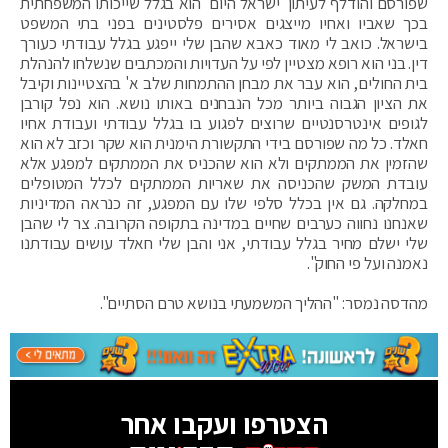
שפורסם והודלף לעיתון 'ישראל היום' הוא בגלל שייכותו המשפחתית
בכך שאביו ואחיו מייצגים אסירים פלסטינים בפני בתי המשפט
בישראל. כואב לי מאוד כאבא שהבן שלי ייפגע בגלל עבודתי כעורך
דין. בני הוא רופא מצטיין לפי על העדויות והמכתבים שנשלחו להנהלת
בית החולים, הוא עבר את מבחן ההתמחות שלב א' בהצטיינות וקיבל
את הציון הגבוה ביותר מכל הנבחנים באותו נושא. הוא נפל קורבן
לגופים אינטרסנטיים שרוצים לפגוע בו בגלל עבודתי ועבודת אחיו
חאלד. כל מה שפורסם בידי התקשורת הימנית הוא שקר וכזב לא הוא
שהזמין את הממתקים ולא הוא שהכניס את הממתקים למפגע אלא
עובדת המשק שהכניסה את שאריות הממתקים לכלל המטופלים
במחלקה. גם אין בכלל סלפי שלו עם המפגע, זה כנראה המדיניות
שאנחנו נחווה כערבים שחיים במדינה בתקופה הקרובה. צר לי שהבן
שלי ישלם מחיר בגלל עבודתי, אני והבן שלי חאלד עושים עבודתנו
נאמנה ועל פי החוק".
מהדסה נמסר: "ההליך המשמעתי בנושא טרם הסתיים".
הצטרפו ועקבו אחר