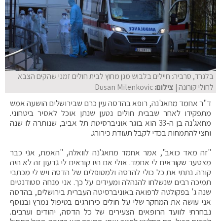
בלגרד, סרביה: חיילים בלבוש מגן מחוץ לבית חולים זמני שהקים הצבא
לחולי קורונה
| צילום:
Dusan Milenkovic
ד"ר אחמד מחאג'נה, רופא בהדסה עין כרם שבירושלים הושעה אמש
מתפקידו לאחר שבבית חולים נטען שנתן אוכל לאסיר ביטחוני.
מחאג'נה בן ה-33 הוא בוגר אוניברסיטת תל אביב, שנותרה לו שנה
וחצי להתמחות בכדי לקבל תעודת כירורג.
"זה מאד כואב", אמר אחמד מחאג'נה לוואלה, "האמת, אני כבר
מצטער שקוראים לי אחמד. אולי אם היו קוראים לי גדעון זה לא היה
קורה. נתתי את כל כולי להדסה ולמטופלים של הדסה ויש לי מכתבי
תמיכה רבים שנשלחו להנהלה ומעידים על כך. אני מנחה סטודנטים
שנה ג' בפקולטה לרפואה באוניברסיטה העברית בירושלים, בהדסה
אני עושה את המחקר שלי על חולים כירורגים בטיפול נמרץ ובנוסף
נבחרתי לוועד הרופאים הצעירים של כל הדסה, יהודים וערבים.