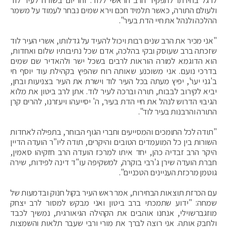
לרגל בחירתו לתפקיד הרב הראשי ללוד. זהו יום בשורה לעיר לוד
ולעולם התורה, כאשר תלמיד חכם וירא שמים נבחר לעמוד על משמר
ההלכה ולנהל את חיי הדת בעיר".
"אני מכיר את הרב שנים רבות ויכול להעיד על גדלותו, אשרי העיר לוד
שזכתה ברב שעוסק ובקי בהלכה, אדם שכל נתיבותיו שלום ואחדות,
הוא הדוגמא למורה הוראות לרבים בשכל ישר ולהאדיר שם שמים
בדרכי נועם. אני משוכנע שאותה רוח שהפיץ בקהילת עוד יוסף חי
ב'גני יער', יפיץ מעתה בכל העיר לוד וישרת את העיר בצניעות ובחן,
יביא לקירוב לבבות, תורה וברכה לעיר לוד. אתן לרב ביטון את מלוא
הגיבוי הדרוש לנהל את חיי הדת בעיר, ה' יסייעהו ויעזרנו, להרים קרן
התורה והרבנות בעיר לוד".
"תודה לכל התומכים והמסייעים וחברי הגוף הבוחר, בתפילה לאחדות
השורות בין כל המועמדים הטובים והיקרים, תודה ליו"ר הועדה הדיין
היקר הרב זבדיה כהן, יחד איתו למרכז הועדה הרב חזקיהו סאמין,
חברת הועדה שירן ג'רבי בוקרה, למשקיפה עו"ד דינה לפידות, שירה
גוטמן מרכזת העניינים הטכניים".
עם הכרזת תוצאות הבחירות, אמר ראש העיר בקול חנוק ובדמעות של
שמחה: "ידוע שתמכתי ברב ביטון ואני מבקש למסור לרב יצחק
מוזגברשוילי, אנחנו אוהבים את הקהילה הגיאורגית, נמשיך לכבד
ולחבק אותה. אני רוצה לברך את מורי ורבי שעבר תלאות והשמצות