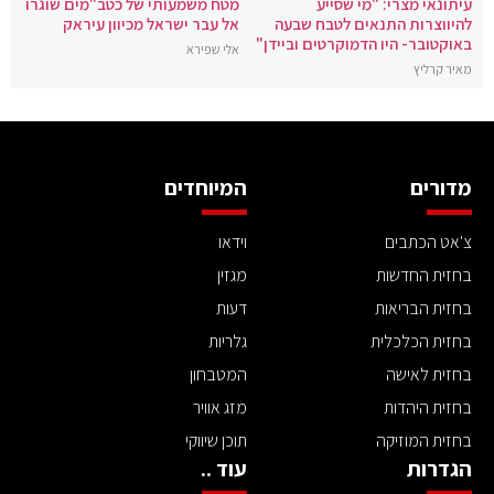
עיתונאי מצרי: "מי שסייע
מטח משמעותי של כטב"מים שוגרו
להיווצרות התנאים לטבח שבעה
אל עבר ישראל מכיוון עיראק
באוקטובר- היו הדמוקרטים וביידן"
אלי שפירא
מאיר קרליץ
מדורים
המיוחדים
צ'אט הכתבים
וידאו
בחזית החדשות
מגזין
בחזית הבריאות
דעות
בחזית הכלכלית
גלריות
בחזית לאישה
המטבחון
בחזית היהדות
מזג אוויר
בחזית המוזיקה
תוכן שיווקי
הגדרות
עוד ..