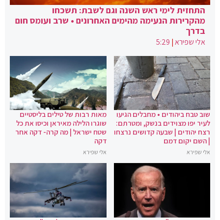
התחזית לימי ראש השנה וגם לשבת: תשכחו
מהקרירות הנעימה מהימים האחרונים • שרב ועומס חום
בדרך
אלי שפירא
|
5:29
שוב טבח ביהודים • מחבלים הגיעו
מאות רבות של טילים בליסטיים
לעיר יפו מצוידים בנשק, ומטרתם:
שוגרו הלילה מאיראן וכיסו את כל
רצח יהודים | שבעה קדושים נרצחו
שטח ישראל | מה קרה- דקה אחר
| השם יקום דמם
דקה
אלי שפירא
אלי שפירא