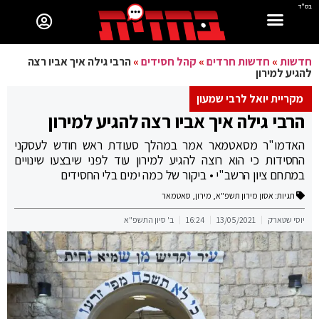
בס"ד
חדשות
»
חדשות חרדים
»
קהל חסידים
»
הרבי גילה איך אביו רצה
להגיע למירון
מקריית יואל לרבי שמעון
הרבי גילה איך אביו רצה להגיע למירון
האדמו"ר מסאטמאר אמר במהלך סעודת ראש חודש לעסקני
החסידות כי הוא רוצה להגיע למירון עוד לפני שיבצעו שינויים
במתחם ציון הרשב"י • ביקור של כמה ימים בלי החסידים
תגיות:
אסון מירון תשפ"א
,
מירון
,
סאטמאר
יוסי שטארק
13/05/2021
16:24
ב' סיון התשפ"א