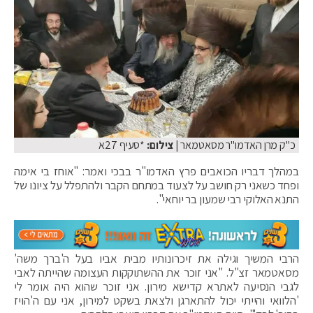
כ"ק מרן האדמו"ר מסאטמאר
| צילום:
*סעיף 27א
במהלך דבריו הכואבים פרץ האדמו"ר בבכי ואמר: "אוחז בי אימה
ופחד כשאני רק חושב על לצעוד במתחם הקבר ולהתפלל על ציונו של
התנא האלוקי רבי שמעון בר יוחאי".
הרבי המשיך וגילה את זיכרונותיו מבית אביו בעל ה'ברך משה'
מסאטמאר זצ"ל. "אני זוכר את ההשתוקקות העצומה שהייתה לאבי
לגבי הנסיעה לאתרא קדישא מירון. אני זוכר שהוא היה אומר לי
'הלוואי והייתי יכול להתארגן ולצאת בשקט למירון, אני עם ה'הויז