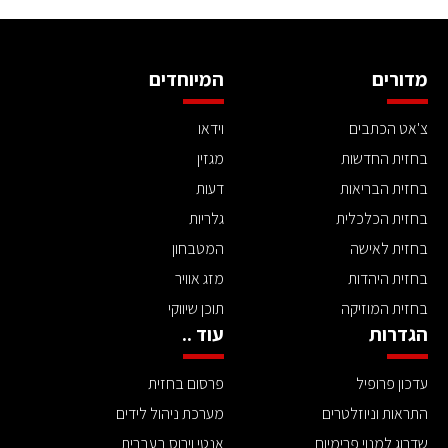
מדורים
המיוחדים
צ'אט הכתבים
וידאו
בחזית החדשות
מגזין
בחזית הבריאות
דעות
בחזית הכלכלית
גלריות
בחזית לאישה
המטבחון
בחזית היהדות
מזג אוויר
בחזית המוזיקה
תוכן שיווקי
הגדרות
עוד ..
עדכון פרופיל
פרסום בחזית
התראות וניוזלטרים
מערכת ניהול לידים
שדרוג למנוי פרימיום
אנטי וירוס בעברית