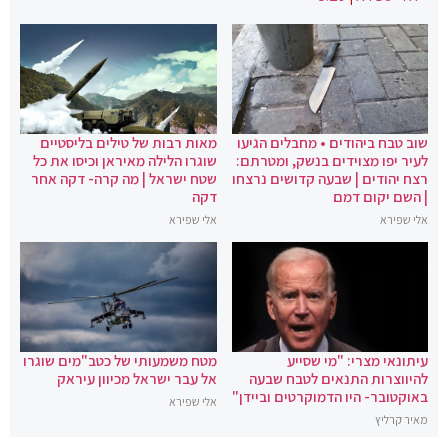
שוב טבח ביהודים • מחבלים הגיעו
מאות רבות של טילים בליסטיים
לעיר יפו מצוידים בנשק, ומטרתם:
שוגרו הלילה מאיראן וכיסו את כל
רצח יהודים | שבעה קדושים נרצחו
שטח ישראל | מה קרה- דקה אחר
| השם יקום דמם
דקה
אלי שפירא
אלי שפירא
עיתונאי מצרי: "מי שסייע
מטח משמעותי של כטב"מים שוגרו
להיווצרות התנאים לטבח שבעה
אל עבר ישראל מכיוון עיראק
באוקטובר- היו הדמוקרטים וביידן"
אלי שפירא
מאיר קרליץ