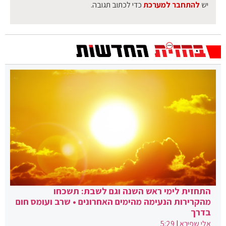
יש
להתחבר למערכת
כדי לכתוב תגובה.
התחזית לימי ראש השנה וגם לשבת: תשכחו
מהקרירות הנעימה מהימים האחרונים • שרב ועומס חום
בדרך
אלי שפירא
|
5:29