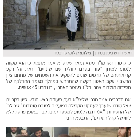
ראש חודש ניסן במירון
| צילום:
שלומי טריכטר
כ"ק מרן האדמו"ר מסאטמאר שליט"א אמר אתמול כי הוא מקווה
לנסוע למירון "עוד בטרם יחוללו שם שינויים". זאת על רקע
קריאותיהם של גורמים שונים להפקיע את השטחים של מתחם ציון
הרשב"י עקב האסון הקשה שהתרחש במהלך מעמד ההדלקה של
חסידות תולדות אהרן בל"ג בעומר האחרון, בו נהרגו 45 אנשים.
את הדברים אמר הרבי שליט"א בעת סעודת ראש חודש סיון בקריית
יואל מונרו שנערך לעסקני הקהילה הפועלים לטובת מוסדות 'יטב לב'
של החסידות. "אני רוצה לנסוע למספר ימים. לבד באופן פרטי. ללא
ליווי של קהל חסידים", התבטא הרבי.