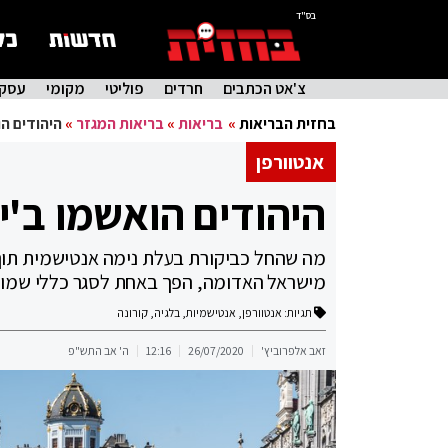
בס"ד
צ'אט הכתבים
חרדים
פוליטי
מקומי
עסקי
בחזית הבריאות
»
בריאות
»
בריאות המגזר
»
היהודים הו
אנטוורפן
היהודים הואשמו ב'יי
מה שהחל כביקורת בעלת נימה אנטישמית תוך 
מישראל האדומה, הפך באחת לסגר כללי שמוט
תגיות:
אנטוורפן
,
אנטישמיות
,
בלגיה
,
קורונה
זאב אלפרוביץ'
26/07/2020
12:16
ה' אב התש"פ