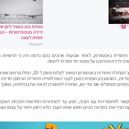
 🙌*
תחזית מזג האוויר ליום של
ירידה בטמפרטורות – נעי
יחסית לעונה
חיים גוטליב
ו בקהילה היהודית באנטוורפן, לאחר שבועות ארוכים בהם נדמה היה כי הרשויות 
כו לרדת והתייצבו על מספר חד ספרתי ליממה.
כעבור ימים אחדים, משמספר החולים המאומתים בקרב הקהילה היהודית באנטוורפן המשיך לעלות ונשק
דינה, כשהאצבע מופנית כמובן לעבר האוכלוסייה היהודית. הנימוק: מדינת 
תים המתגלים שם מדי יום, מותירה לתושביה לצאת את גבולותיה, משכך הה
קשור להתמודדות עם הנגיף, הגיע עד למהדורות החדשות ותכניות האקטו
 הבריאות במדינה הביעו חשש שמא העבר הלא רחוק יחזור על עצמו ושו