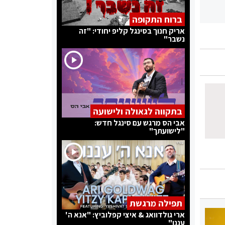
ברוח התקופה
אריק חנוך בסינגל קליפ יחודי: "זה
נשבר"
בתקווה לגאולה ולישועה
אבי הס מרגש עם סינגל חדש:
"לישועתך"
תפילה מרגשת
ארי גולדוואג & איצי קפלוביץ: "אנא ה'
עננו"