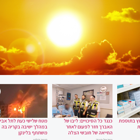
וץ בתוספת
כנגד כל הסיכויים: ליבו של
מטח שלישי כעת לתל אביב
ת
האברך חזר לפעום לאחר
במהלך ישיבה בקריה בה
החייאה של חובשי הצלה
משתתף בלינקן
ישראל מונק
משה קליין