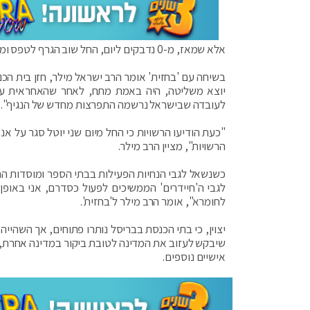
אלא שמאז, מ-0 נדבקים ליום, החל שוב הגרף לטפס ומזה כשבועיים נע בין 200 ל-250 מאומתים חדשים בממוצע ליום לסירוגין.
בשיחה עם 'בחזית' אומר הרב ישראל מילר, חזן בית הכ
יוצא משליטה, היה באמת מתח, לאחר שהאחראית על
לעובדה שבישראל נרשמה התפרצות מחדש של הנגיף".
"כעת הודיעו הרשויות כי החל מיום שני יוטל סגר על אנ
הרשויות", מציין הרב מילר.
כשנשאל לגבי הנחיות הפעילות בבתי הספר ומוסדות החי
לגבי ה'חיידרים' הממשיכים לפעול כסדרם, אני באופן א
לחומרא", אומר הרב מילר ל'בחזית'.
שיבקש לעזוב את המדינה לטובת ביקור במדינה אחרת, יה
אישיים נוספים.