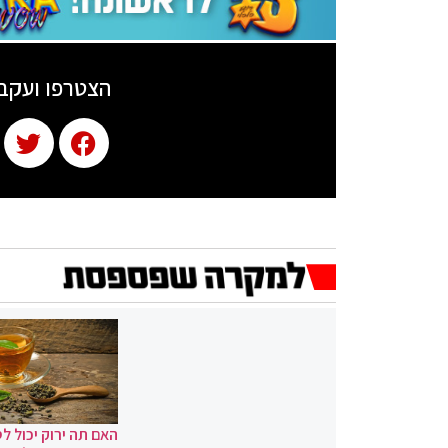
הצטרפו ועקב
האם תה ירוק יכול לס