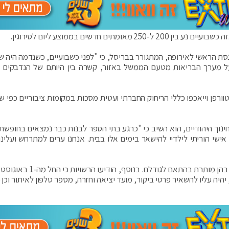
נסת הראשי לאירופה, המתגורר בבריסל, כי "לפני כשבועיים, כשנדמה היה 
 מערך הבריאות מטעם הממשל באזור, קשרה בין היותם של הנדבקים י
טוורפן וייאכפו כללי הריחוק החברתי ועטית מסכות במקומות ציבוריים כפי ש
נוך היהודיים, הוא השיב כי "כרגע בתי הספר לבנות כבר נמצאים בחופשת 
ישי הוריתי לילדיי להישאר בימים אלו בבית. אנחנו ערים למתרחש ועלינו 
יצוין, כי בתי הכנסת בבריסל נותרו פתוחים, אך השהייה בהן מותרת בהתאם לגודלם
יה עליו להשאיר פרטי ביקור, מועד יציאה וחזרה, מספר טלפון לאיתור וכן 