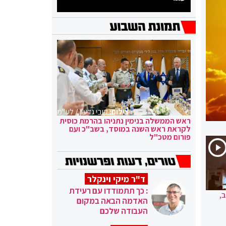
צילום:
קובי גדעון / לע"מ
ראש הממשלה בנימין נתניהו בהרמת כוסית
לקראת ראש השנה במוסד, בשב"כ ועם
פורום מטכ"ל
ד"ר מיקי וינקלר
: כך תתמודדו עם רעידת
,
האדמה הבאה במקום
העבודה שלכם