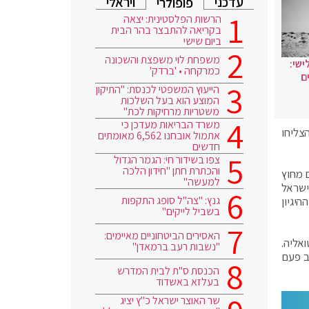
עדכני
ויראלי
פופולרי
הרשות הפלסטינית: יצאה
בקריאה להתבצר בהר הבית
ביום שישי
משפחת לוי משפצת והשכונה
ישי:
כמרקחה • 'ברדק'
ם
הייעוץ המשפטי לכנסת: "התיקון
המוצע הוא בעל השלכות
משטריות מרחיקות לכת"
משרד הבריאות מעדכן כי
הצליחו
אתמול אובחנו 6,562 מאומתים
חדשים
צפו בשידור חי: הגמר הגדול
והכתרת חתן "חידון הלכה
 ל-10, החלו גורמים שונים מחוץ
למעשה"
ישראל
גנץ: "צה"ל סופג התקפות
יגיון
בשביל לייקים"
האסירים הביטחוניים מאיימים:
אליה.
"נשבות רעב ברמאדן"
ב פעם
הכנסת ס"ת לבית המדרש
בעלזא באשדוד
שר האוצר ישראל כ"ץ יציג