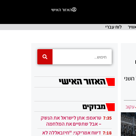
האזור האישי
וויר
לוח עברי
השני
עקוב
טראמפ: אתן לישראל את הנשק
7:35
– אבל שתסיים את המלחמה
בעזה
דיווח אמריקני: "חיזבאללה לא
7:18