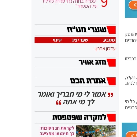
"עמדה ברורה נגד סגירה כוללת
של המסחר"
שהעסק
מטבע
שער יציג
שינוי
הודים
עדכון אחרון:
הכריזו
הקיץ,
לנהוג
אמור לי מי חבריך ואומר
לך מי אתה
. בנוסף, הודיעו הרשויות כי החל מה-1 באוגוסט, כל מי
פרטים
לקראת חג הסוכות:
כך תימנעו מפציעה