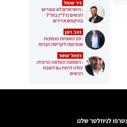
ניר שמול
: הישראלים לא עוצרים:
רוכשים נדל"ן בחו"ל
בהיקפים אדירים
זאב רונן
: 10 הטעויות הנפוצות
שגורמות לקריסת חברות
רפאל שחור
: השפעת העלאת הריבית:
יכולה להיות גם לטובת
רוכשים
טרפו לניוזלטר שלנו