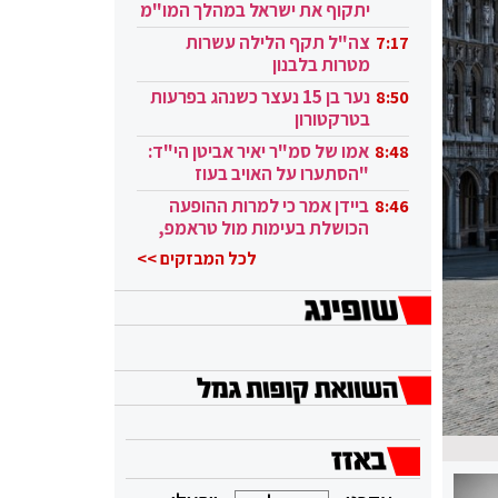
יתקוף את ישראל במהלך המו"מ
בקטאר"
צה"ל תקף הלילה עשרות
7:17
מטרות בלבנון
נער בן 15 נעצר כשנהג בפרעות
8:50
בטרקטורון
אמו של סמ"ר יאיר אביטן הי"ד:
8:48
"הסתערו על האויב בעוז
ובגבורה"
ביידן אמר כי למרות ההופעה
8:46
הכושלת בעימות מול טראמפ,
הוא ממשיך
לכל המבזקים >>