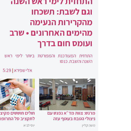
התחזית לימי ראש השנה
וגם לשבת: תשכחו
מהקרירות הנעימה
מהימים האחרונים • שרב
ועומס חום בדרך
התחזית המעודכנת והמפורטת ביותר לימי ראש
השנה והשבת. כנסו
אלי שפירא
|
5:29
מרגש: צוות מד״א נפגש עם
חולים חוששים מקיצ
ניצולי הטבח בעוטף עזה
לתקציב סל התרופו
משה קליין
יוסי לביא