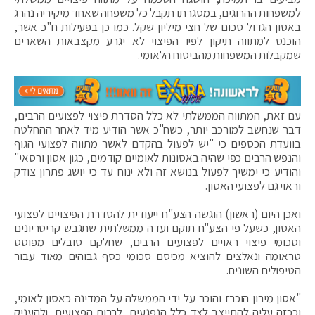
למשפחות ההרוגים, במסגרתו תקבל כל משפחה שאחד מיקיריה נהרג
באסון הגדול סכום של חצי מיליון שקל. כמו כן בפעילות ח"כ אשר,
הוכנס למתווה תיקון לפיו הפיצוי לא יגרע מקצבאות השארים
שמקבלות המשפחות מהביטוח הלאומי.
עם זאת, המתווה הממשלתי לא כלל הסדרת פיצוי לפצועים הרבים,
דבר שנחשב למורכב יותר, כשח"כ אשר הודיע מיד לאחר ההחלטה
בוועדת הכספים כי "יש לפעול בהקדם לאשר מתווה לפצועי הגוף
והנפש הרבים כפי שהיה באסונות לאומיים קודמים, כגון אסון ורסאי"
והודיע כי ימשיך לפעול בנושא זה ולא ינוח עד כי יושג פתרון צודק
וראוי גם לפצועי האסון.
ואכן היום (ראשון) הוגשה הצע"ח ייעודית להסדרת הפיצויים לפצועי
האסון, כשעל פי הצע"ח תוקם ועדה ממשלתית שתגבש קריטריונים
וסכומי פיצוי ראויים לפצועים הרבים, שחלקם סובלים מפוסט
טראומה ונאלצים להוציא מכיסם סכומי כסף גבוהים מאוד עבור
הטיפולים השונים.
"אסון מירון הוכרז והוכר על ידי הממשלה על המדינה כאסון לאומי,
וככזה עליה להתייצב לצד כלל הנפגעים, לרבות הפצועים, ולהעניק