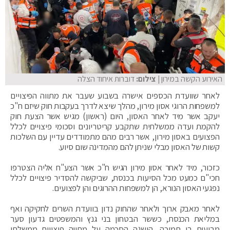
האירוע הקשה במירון
| צילום:
דוברות איחוד הצלה
לאחר שוועדת הכספים אישרה בשבוע שעבר את מתווה הפיצויים
למשפחות הרוגי אסון מירון, מהלך שיצא לדרך בעקבות חוק שיזם ח"כ
יעקב אשר מיד לאחר האסון, היום (ראשון) מגיש אשר הצעת חוק
להקמת ועדה ממשלתית שתקבע קריטריונים וסכומי פיצויים לכלל
הפצועים באסון מירון, אשר רבים מהם מתמודדים עדיין עם השלכות
קשות של האסון מבלי שניתן להם מהמדינה שום סיוע.
כזכור, מיד לאחר אסון מירון הגיש ח"כ אשר הצע"ח אליה הצטרפו
חכי"ם כמעט מכל הסיעות בכנסת, שביקשה להסדיר פיצויים לכלל
נפגעי האסון הנורא, הן למשפחות ההרוגים והן לפצועים.
לאחר מאבק ארוך ולאחר שהחוק נדון בוועדת השרים לחקיקה ואף
במליאת הכנסת, כששר הבטחון בני גנץ והמשפטים גדעון סער
מביעים בו תמיכה, הושגה הסכמה על מתווה פיצויים ממשלתי