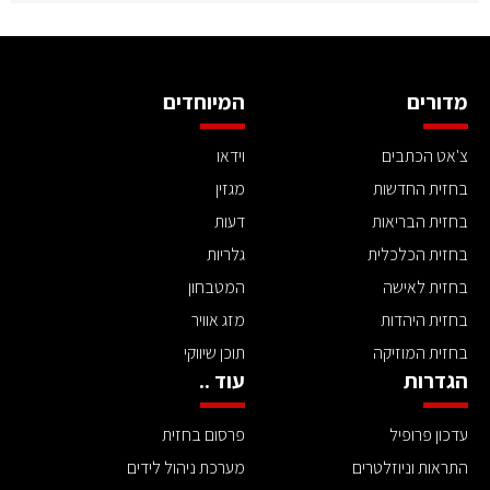
מדורים
המיוחדים
צ'אט הכתבים
וידאו
בחזית החדשות
מגזין
בחזית הבריאות
דעות
בחזית הכלכלית
גלריות
בחזית לאישה
המטבחון
בחזית היהדות
מזג אוויר
בחזית המוזיקה
תוכן שיווקי
הגדרות
עוד ..
עדכון פרופיל
פרסום בחזית
התראות וניוזלטרים
מערכת ניהול לידים