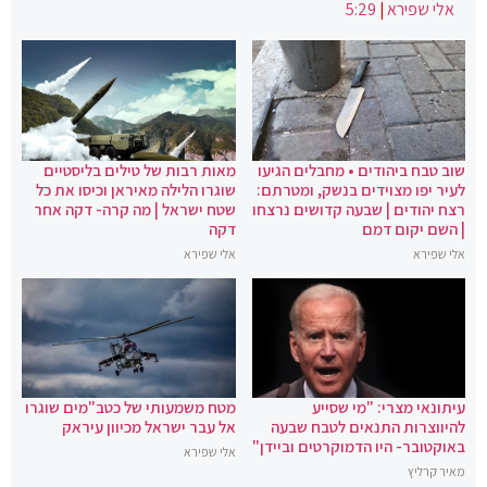
אלי שפירא
|
5:29
שוב טבח ביהודים • מחבלים הגיעו
מאות רבות של טילים בליסטיים
לעיר יפו מצוידים בנשק, ומטרתם:
שוגרו הלילה מאיראן וכיסו את כל
רצח יהודים | שבעה קדושים נרצחו
שטח ישראל | מה קרה- דקה אחר
| השם יקום דמם
דקה
אלי שפירא
אלי שפירא
עיתונאי מצרי: "מי שסייע
מטח משמעותי של כטב"מים שוגרו
להיווצרות התנאים לטבח שבעה
אל עבר ישראל מכיוון עיראק
באוקטובר- היו הדמוקרטים וביידן"
אלי שפירא
מאיר קרליץ