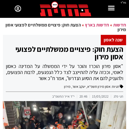
בס"ד
חדשות
»
חדשות בארץ
»
הצעת חוק: פיצויים ממשלתיים לפצועי אסון
מירון
שנה לאסון
הצעת חוק: פיצויים ממשלתיים לפצועי
אסון מירון
"אסון מירון הוכרז והוכר על ידי הממשלה על המדינה כאסון
לאומי, וככזה עליה להתייצב לצד כלל הנפגעים, לרבות הפצועים,
ולהעניק להם את הסיוע הנדרש", אמר ח"כ אשר
תגיות:
אסון מירון תשפ"א
,
יעקב אשר
,
מירון
חגי פלג
15/05/2022
20:46
י"ד אייר התשפ"ב