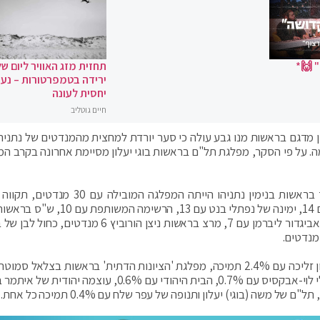
 🙌*
תחזית מזג האוויר ליום של
ירידה בטמפרטורות – נעי
יחסית לעונה
חיים גוטליב
ת 12' ונערך על ידי במכון מדגם בראשות מנו גבע עולה כי סער יורדת למחצית מהמנדטים של נתני
ה. על פי הסקר, מפלגת תל"ם בראשות בוגי יעלון מסיימת אחרונה בקרב המ
על פי הסקר, לו הבחירות היו מתקיימות היום, הליכוד בראשות בנימין נתניהו הייתה המפלגה 
בראשות גדעון סער 15, יש עתיד בראשות יאיר לפיד עם 14, ימינה של נפתלי בנט עם 13, 
דרעי 8, יהדות התורה עם 8 מנדטים, ישראל ביתנו של אביגדור ליברמן עם 7, מרצ בראשות ניצן הורוביץ 6 מ
מתחת לאחוז החסימה: המפלגה הכלכלית של פרופ' ירון זליכה עם 2.4% תמיכה, מפלגת 'הציונות הדתית' בראשות בצלאל
1.9% תמיכה, מפלגת העבודה עם 1.6%, גשר של אורלי לוי-אבקסיס עם 0.7%, הבית היהודי עם 0.6%, עוצמה 