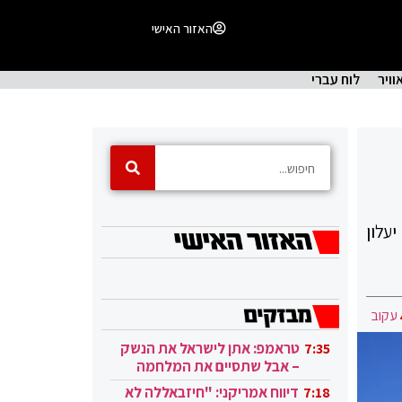
האזור האישי
וויר
לוח עברי
עלון
עקוב
טראמפ: אתן לישראל את הנשק
7:35
– אבל שתסיים את המלחמה
בעזה
דיווח אמריקני: "חיזבאללה לא
7:18