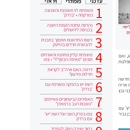
עדכני
ויראלי
פופולרי
משפחת לוי משפצת והשכונה
כמרקחה • 'ברדק'
נהרסה טחנת הקמח הישנה
ישי:
בכניסה לירושלים
ם
רשות החדשנות תתמוך בתכנית
להכשרת חרדים בהייטק
משפחת קליין מחתנת והאורחים
הו, ואם
תוהים "מאיפה הכסף?!" • צפו
פלגות
דרמה: האם ארה"ב לקראת
חדלות פירעון?
המובילה עם 30 מנדטים, תקווה חדשה
רשת יש בהפקה מטורפת עם
הרשימה המשותפת עם 10, ש"ס בראשות אריה
'ברדק'
נדטים, כחול לבן של בני גנץ
האסירים הביטחוניים מאיימים:
"נשבות רעב ברמאדן"
 סמוטריץ' עם
יהודית של איתמר בן גביר
צפו בפרק השני של רשת 'יש'
עם ברדק
בחור ישיבה ניסה להפריד