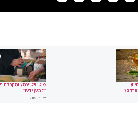
ייע
מוטי שטיינמץ ומקהלת נ
וחרדה?
"למען ידעו"
ישראל מונק