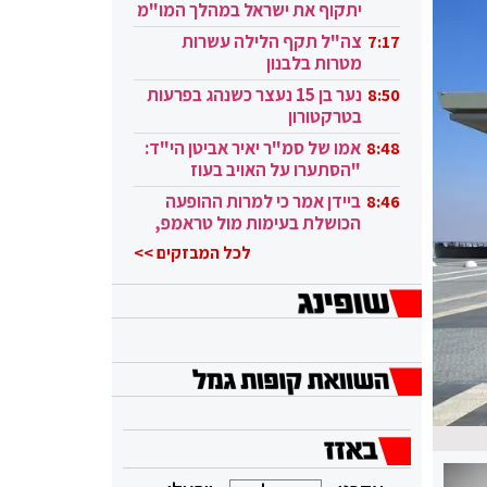
יתקוף את ישראל במהלך המו"מ
בקטאר"
צה"ל תקף הלילה עשרות
7:17
מטרות בלבנון
נער בן 15 נעצר כשנהג בפרעות
8:50
בטרקטורון
אמו של סמ"ר יאיר אביטן הי"ד:
8:48
"הסתערו על האויב בעוז
ובגבורה"
ביידן אמר כי למרות ההופעה
8:46
הכושלת בעימות מול טראמפ,
הוא ממשיך
לכל המבזקים >>