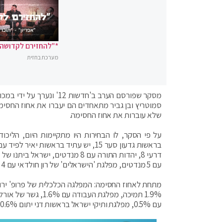
*"להחזירם לקדושה"
מערכת בחזית
מסקר שפורסם הערב ב'חדשו
סמוטריץ ובן גביר מתאחדים הם יעברו את אחוז החסימ
שלא עוברות את אחוז החסימה.
עם 5 מנדטים, מפלגת 'הישראלים' של רון חולדאי עם 4 מנדטים.
עם 0.5%, מפלגת ותיקי ישראל בראשות דני יתום 0.6%, תל"ם של משה (בוגי) יעלון ותנופה של עפר שלח עם 0.4% תמיכה כל אחת.