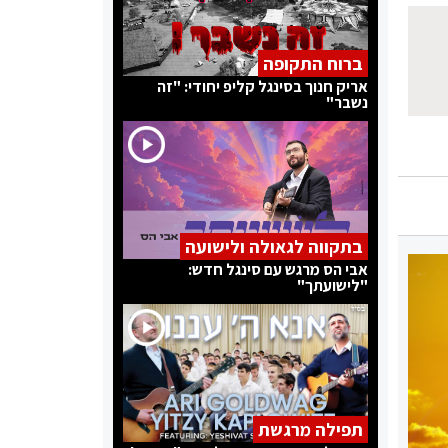
ברוח התקופה
אריק חנוך בסינגל קליפ יחודי: "זה
נשבר"
בתקווה לגאולה ולישועה
אבי הס מרגש עם סינגל חדש:
"לישועתך"
תפילה מרגשת