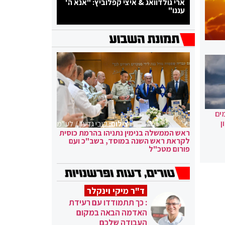
ארי גולדוואג & איצי קפלוביץ: "אנא ה'
עננו"
ים
ן
צילום:
קובי גדעון / לע"מ
ראש הממשלה בנימין נתניהו בהרמת כוסית
לקראת ראש השנה במוסד, בשב"כ ועם
פורום מטכ"ל
ד"ר מיקי וינקלר
: כך תתמודדו עם רעידת
האדמה הבאה במקום
העבודה שלכם