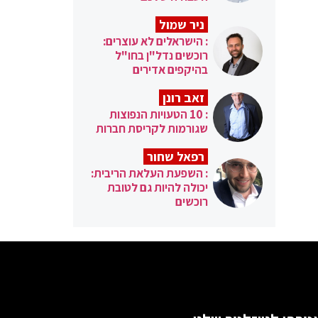
ניר שמול
: הישראלים לא עוצרים:
רוכשים נדל"ן בחו"ל
בהיקפים אדירים
זאב רונן
: 10 הטעויות הנפוצות
שגורמות לקריסת חברות
רפאל שחור
: השפעת העלאת הריבית:
יכולה להיות גם לטובת
רוכשים