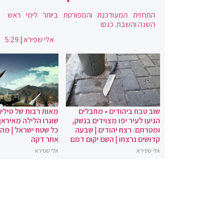
התחזית המעודכנת והמפורטת ביותר לימי ראש
השנה והשבת. כנסו
אלי שפירא
|
5:29
שוב טבח ביהודים • מחבלים
מאות רבות של טילים
הגיעו לעיר יפו מצוידים בנשק,
שוגרו הלילה מאיראן 
ומטרתם: רצח יהודים | שבעה
כל שטח ישראל | מה
קדושים נרצחו | השם יקום דמם
אחר דקה
אלי שפירא
אלי שפירא