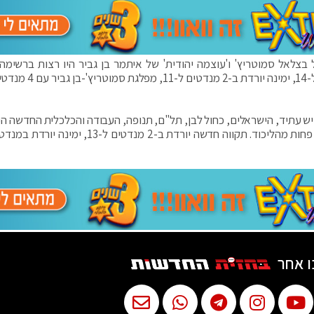
צלאל סמוטריץ' ו'עוצמה יהודית' של איתמר בן גביר היו רצות ברשימה
הליכוד יורד במנדט ל-29, תקווה חדשה יורדת במנדט ל-14, ימינה י
עתיד, הישראלים, כחול לבן, תל"ם, תנופה, העבודה והכלכלית החדשה היו
ו אחר