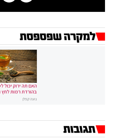
האם תה ירוק יכול לס
בהורדת רמות לחץ 
נועה קפלן