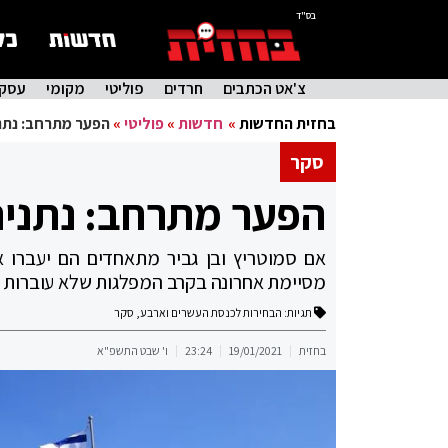
בס"ד
צ'אט הכתבים
חרדים
פוליטי
מקומי
עסקי
בחזית החדשות
»
חדשות
»
פוליטי
»
הפער מתרחב: נתני
סקר
הפער מתרחב: נתניה
אם סמוטריץ ובן גביר מתאחדים הם יעברו א
מסיימת אחרונה בקרב המפלגות שלא עוברות 
תגיות:
הבחירות לכנסת העשרים וארבע
,
סקר
בחזית
19/01/2021
23:24
ו' שבט התשפ"א