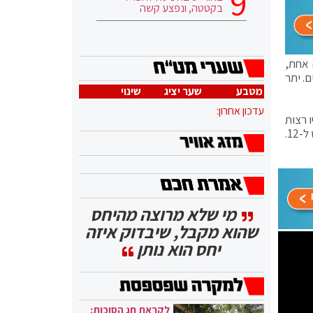
בקטטה, ונפצע קשה
 אחת,
ורדת ב-2 מנדטים ל-11, מפלגת סמוטריץ'-בן גביר עם 4 מנדטים. יתר
מטבע
שער יציג
שינוי
עדכון אחרון:
 רצות
ברשימה אחת, המפלגה תקבל 27 מנדטים, 3 מנדטים פחות מהליכוד. תקווה חדשה יורדת ב-2 מנדטים ל-13, ימינה יורדת במנדט ל-12.
מי שלא מרוצה מהיחס
שהוא מקבל, שיבדוק איזה
יחס הוא נותן
לקראת חג הסוכות: