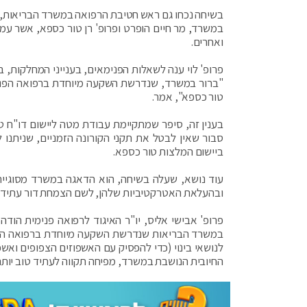
בשיחה נכחו גם ראש חטיבת הרפואה במשרד הבריאות, ד"ר
במשרד, מר חיים הופרט ופרופ' רן טור כספא, אשר ע
ואחרים.
פרופ' לוי ענה לשאלות הפנימאים, בענייני המחלקות, בין
"ברור במשרד, שנדרשת השקעה מיוחדת ברפואה הפנימית
טור כספא", אמר.
בענין זה, סיפר שמתקיימת עבודת מטה ליישום דו"ח טור 
סבור שאין לבטל את תקני הקורונה הזמניים, שניתנו
ביישום המלצות טור כספא.
עוד נושא, שעלה בשיחה, הוא הדאגה במשרד מסוגיית ה
ובהעלאת האטרקטיביות שלהן, לשם הצמחת דור עתיד ו
פרופ' אבישי אליס, יו"ר האיגוד לרפואה פנימית הוד
במשרד הבריאות שנדרשת השקעה מיוחדת ברפואה הפני
לנושאי בינוי (כדי להפסיק עם האשפוזים הצפופים ואשפ
החיובית הנושבת במשרד, מפיחה תקווה לעתיד טוב יותר