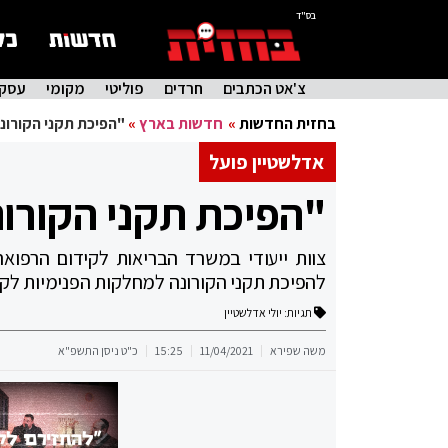
בס"ד
צ'אט הכתבים
חרדים
פוליטי
מקומי
עסקי
בחזית החדשות
»
חדשות בארץ
»
"הפיכת תקני הקורונ
אדלשטיין פועל
"הפיכת תקני הקורונ
צוות ייעודי במשרד הבריאות לקידום הרפוא
להפיכת תקני הקורונה למחלקות הפנימיות לק
תגיות:
יולי אדלשטיין
משה שפירא
11/04/2021
15:25
כ"ט ניסן התשפ"א