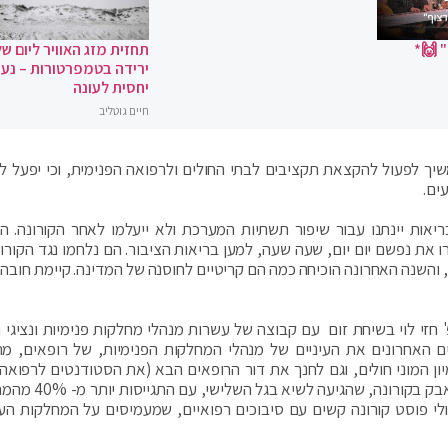
 🙌*
תחזית מזג האוויר ליום של
ירידה בטמפרטורות – נעי
יחסית לעונה
חיים גוטליב
משיך לפעול להקצאת תקציבים לבתי החולים ולרפואה הפנימית, וכי יפעל ל
ים.
ריאות יינתנו עבור שיפור תשתיות המערכת ולא ייעלמו לאחר הקורונה. 
ו את נפשם יום יום, שעה שעה, למען בריאות הציבור. הם נלחמו נגד הקורונ
, והשנה האחרונה הוכיחה כמה הם קריטיים לחוסנה של המדינה. קיימת חובה 
זי לוי בשיחת זום עם קבוצה של עשרות מנהלי מחלקות פנימיות ונציגי ה
ם האחרונים את העיניים של מנהלי המחלקות הפנימיות, של רופאים, מ
ן המוני חולים, וגם לחנך את דור הרופאים הבא (את הסטודנטים לרפואה),
מלא הערכה. אני מבקש להודות לכם על תרומתכם למאבק בקורו
לי פוסט קורונה קשים עם סיבוכים רפואיים, שמעמיסים על המחלקות הע