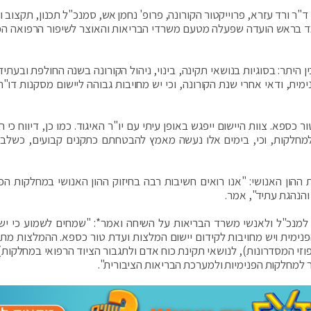
 ורד עזרא, פרוייקטור הקורונה, פרופ' נחמן אש, סמנכ"ל תכנון, תקצוב ו
מד בראש הועדה שפעלה מטעם משרדי הבריאות והאוצר לשיפור הרפואה הפ
 היתר: בסוגיות בנושאי תקינה, בינוי, ניהול הקורונה בשנה החולפת ובעתיד
, ודאי אחרי שנת הקורונה, וכי יש מחויבות גבוהה ליישום מסקנות דו"ח
כספא. צוות היישום ייפגש באופן עיתי עם יו"ר האיגוד. כמו כן, דיווח כי
 למחלקות, וכי, בימים אלו נעשה מאמץ להבטחתם כתקנים קבועים, כשלב 
הון האנושי: "אנו רואים חשיבות רבה בחיזוק ההון האנושי במחלקות הפנ
הנהגת עתיד", אמר.
ה למנכ"ל ולאנשי משרד הבריאות על השיחה ואמר*: "שמחים לשמוע כי יש
מית ויש מחויבות לקידום יישום המלצות ועדת טור כספא. ההמלצות מתי
וזי המסדרונות), לנושאי תקינת כוח אדם ולתגבור הציוד הרפואי במחלקות).
 למחלקות הפנימיות ולמערכת הבריאות הציבורית".