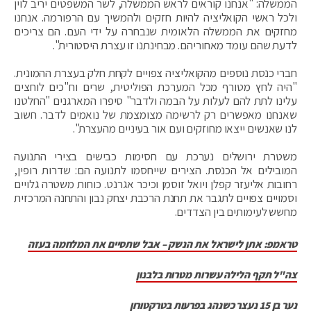
הממשלה: "אנחנו קוראים לראש הממשלה, לשר המשפטים יריב לוין
ולכל ראשי הקואליציה להיות חזקים ולהמשיך עם הרפורמה. אנחנו
מחזקים את הממשלה הלאומית שנבחרה על ידי העם. הם צריכים
לדעת שהם עומד מאחוריהם. מבחינתנו זו עצרת היסטורית".
חברי כנסת נוספים מהקואליציה צפויים לקחת חלק בעצרת ההמונית.
"היה לחץ מטורף מכל המערכת הפוליטית, שרים וח"כים לוחצים
עלינו לתת להם לעלות על הבמה ולדבר" סיפרו המארגנים "החלטנו
שאנחנו מאפשרים רק לרשימה מצומצמת של נואמים לדבר. חשוב
לנו שאנשים ייצאו מחוזקים ועם אור בעיניים מהעצרת".
משטרת ירושלים נערכת עם חסימות כבישים בצירי התנועה
המובילים אל הכנסת. הצירים שייחסמו לתנועה הם: שדרות רופין,
רחובות אליעזר קפלן ויואל זוסמן וכיכר אגרנט. כוחות משטרה גלויים
וסמויים צפויים לתגבר את תחנת הרכבת יצחק נבון והתחנה המרכזית
מחשש לעימותים בין הצדדים.
טראמפ: אתן לישראל את הנשק – אבל שתסיים את המלחמה בעזה
צה"ל תקף הלילה עשרות מטרות בלבנון
נער בן 15 נעצר כשנהג בפרעות בטרקטורון