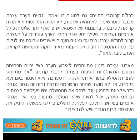
ברל'ה קרומבי התייחס גם לסוגיה זו ואמר: "נקיים הערב עצרת
מכובדת ומרשימה, לא תהיה אלימות, לא תהיה התלהמות ולא תהיה
קריאה לסרבנות. בהפגנות של השמאל יש פי אלף יותר אלימות כולל
אנרכיזם ושריפות. פעילי ימין מכל רחבי הארץ עובדים על העצרת
קרוב לחודש. ערכנו כנס עם נציגים מערים ויישובים שהופתעתי לגלות
עד כמה התמיכה רחבה. יש היענות מאוד חזקה והתחושה לקראת
הערב טובה מאוד".
מארגני עצרת הימין מתייחסים לאירוע הערב כאל יריית הפתיחה
וצופים התארגנויות נוספות בעתיד. לדברי קרומבי "אני מתייחס
לעצרת המיליון בתור אירוע השקה. זו מערכה שלא תיגמר ביום ולא
ביומיים. אני לא חושב שמחר הרפורמה עוברת ובזה זה נגמר. אנחנו
נדרש לצאת ולהפגין עוד ולחזק את הממשלה. יהיו פעילויות בצמתים
וברחבי הארץ, יכול להיות שיהיו הפגנות נוספות כמו אלו. אנחנו
אומרים בפירוש: החלטנו לעלות לירושלים כדי שהממשלה תרגיש את
העוצמה והרוח הגבית שיש לה בציבור".