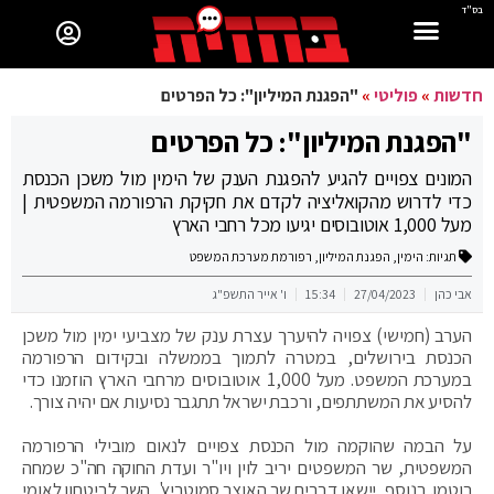
בס"ד
חדשות
»
פוליטי
»
"הפגנת המיליון": כל הפרטים
"הפגנת המיליון": כל הפרטים
המונים צפויים להגיע להפגנת הענק של הימין מול משכן הכנסת
כדי לדרוש מהקואליציה לקדם את חקיקת הרפורמה המשפטית |
מעל 1,000 אוטובוסים יגיעו מכל רחבי הארץ
תגיות:
הימין
,
הפגנת המיליון
,
רפורמת מערכת המשפט
אבי כהן
27/04/2023
15:34
ו' אייר התשפ"ג
הערב (חמישי) צפויה להיערך עצרת ענק של מצביעי ימין מול משכן
הכנסת בירושלים, במטרה לתמוך בממשלה ובקידום הרפורמה
במערכת המשפט. מעל 1,000 אוטובוסים מרחבי הארץ הוזמנו כדי
להסיע את המשתתפים, ורכבת ישראל תתגבר נסיעות אם יהיה צורך.
על הבמה שהוקמה מול הכנסת צפויים לנאום מובילי הרפורמה
המשפטית, שר המשפטים יריב לוין ויו"ר ועדת החוקה חה"כ שמחה
רוטמן. בנוסף, יישאו דברים שר האוצר סמוטריץ', השר לביטחון לאומי