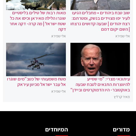
שוב טבח ביהודים • מחבלים הגיעו
מאות רבות של טילים בליסטיים
לעיר יפו מצוידים בנשק, ומטרתם:
שוגרו הלילה מאיראן וכיסו את כל
רצח יהודים | שבעה קדושים נרצחו
שטח ישראל | מה קרה- דקה אחר
| השם יקום דמם
דקה
אלי שפירא
אלי שפירא
עיתונאי מצרי: "מי שסייע
מטח משמעותי של כטב"מים שוגרו
להיווצרות התנאים לטבח שבעה
אל עבר ישראל מכיוון עיראק
באוקטובר- היו הדמוקרטים וביידן"
אלי שפירא
מאיר קרליץ
מדורים
המיוחדים