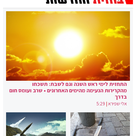
התחזית לימי ראש השנה וגם לשבת: תשכחו
מהקרירות הנעימה מהימים האחרונים • שרב ועומס חום
בדרך
אלי שפירא
|
5:29