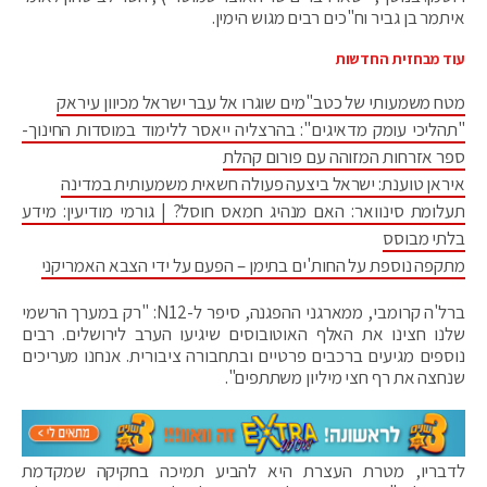
איתמר בן גביר וח"כים רבים מגוש הימין.
עוד מבחזית החדשות
מטח משמעותי של כטב"מים שוגרו אל עבר ישראל מכיוון עיראק
"תהליכי עומק מדאיגים": בהרצליה ייאסר ללימוד במוסדות החינוך-
ספר אזרחות המזוהה עם פורום קהלת
איראן טוענת: ישראל ביצעה פעולה חשאית משמעותית במדינה
תעלומת סינוואר: האם מנהיג חמאס חוסל? | גורמי מודיעין: מידע
בלתי מבוסס
מתקפה נוספת על החות'ים בתימן – הפעם על ידי הצבא האמריקני
ברל'ה קרומבי, ממארגני ההפגנה, סיפר ל-N12: "רק במערך הרשמי
שלנו חצינו את האלף האוטובוסים שיגיעו הערב לירושלים. רבים
נוספים מגיעים ברכבים פרטיים ובתחבורה ציבורית. אנחנו מעריכים
שנחצה את רף חצי מיליון משתתפים".
לדבריו, מטרת העצרת היא להביע תמיכה בחקיקה שמקדמת