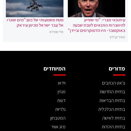
עיתונאי מצרי: "מי שסייע
מטח משמעותי של כטב"מים שוגרו
להיווצרות התנאים לטבח שבעה
אל עבר ישראל מכיוון עיראק
באוקטובר- היו הדמוקרטים וביידן"
אלי שפירא
מאיר קרליץ
מדורים
המיוחדים
צ'אט הכתבים
וידאו
בחזית החדשות
מגזין
בחזית הבריאות
דעות
בחזית הכלכלית
גלריות
בחזית לאישה
המטבחון
בחזית היהדות
מזג אוויר