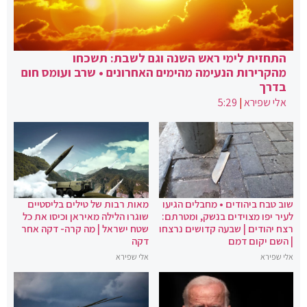
התחזית לימי ראש השנה וגם לשבת: תשכחו
מהקרירות הנעימה מהימים האחרונים • שרב ועומס חום
בדרך
אלי שפירא
|
5:29
שוב טבח ביהודים • מחבלים הגיעו
מאות רבות של טילים בליסטיים
לעיר יפו מצוידים בנשק, ומטרתם:
שוגרו הלילה מאיראן וכיסו את כל
רצח יהודים | שבעה קדושים נרצחו
שטח ישראל | מה קרה- דקה אחר
| השם יקום דמם
דקה
אלי שפירא
אלי שפירא