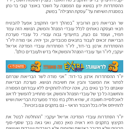
ההסתדרות ידון בנושא עם הממונה על השכר באוצר קובי בר-נתן
במסגרת השיחות על "עסקת החבילה" במשק.
שר הבריאות ניצן הורוביץ: "במהלך דיוני התקציב אפעל להבטיח
תנאי העסקה נאותים לכלל עובדי המנהל והמשק. הנושא הזה עמד
תמיד, ועומד גם כעת, בתיעדוף גבוה עבורי. כל עובדי מערכת
הבריאות זכאים לעבוד בתנאים מכובדים, וכך יהיה. אני מודה ליו"ר
ההסתדרות ארנון בר-דוד, ליו"ר הסתדרות עובדי המדינה אריאל
יעקבי, ליו"ר ועד עובדי המנהל והמשק אלי בדש ולעובדים כולם".
יו"ר ההסתדרות ארנון בר-דוד: "אני מודה לשר הבריאות שנרתם
לפתור את המשבר והבין את חשיבות הנושא. מערכת הבריאות
שאנחנו כל כך גאים בה, אינה יכולה להתקיים ללא עבודתם המסורה
והחשובה כל כך של עובדי המנהל והמשק. אני מתחייב להמשיך לדאוג
לאוכלוסייה חשובה זו, שהיא חלק בתי נפרד ממערכת הבריאות ושיש
להתייחס אליה בכל הכבוד הראוי – גם בתקנים וגם בזכויות".
יו"ר הסתדרות עובדי המדינה אריאל יעקבי: "ההחלטה לבטל את
הקיצוץ בתקנים היא ראויה מאין כמוה, ואני גאה בכך שסוף-סוף
מבינים שלא מדובר באנשים שקופים אלא בעובדים ועובדות שעושים