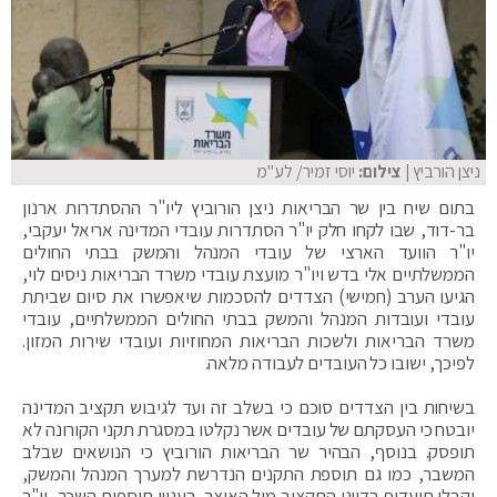
ניצן הורביץ
| צילום:
יוסי זמיר/ לע"מ
בתום שיח בין שר הבריאות ניצן הורוביץ ליו"ר ההסתדרות ארנון
בר-דוד, שבו לקחו חלק יו"ר הסתדרות עובדי המדינה אריאל יעקבי,
יו"ר הוועד הארצי של עובדי המנהל והמשק בבתי החולים
הממשלתיים אלי בדש ויו"ר מועצת עובדי משרד הבריאות ניסים לוי,
הגיעו הערב (חמישי) הצדדים להסכמות שיאפשרו את סיום שביתת
עובדי ועובדות המנהל והמשק בבתי החולים הממשלתיים, עובדי
משרד הבריאות ולשכות הבריאות המחוזיות ועובדי שירות המזון.
לפיכך, ישובו כל העובדים לעבודה מלאה.
בשיחות בין הצדדים סוכם כי בשלב זה ועד לגיבוש תקציב המדינה
יובטח כי העסקתם של עובדים אשר נקלטו במסגרת תקני הקורונה לא
תופסק. בנוסף, הבהיר שר הבריאות הורוביץ כי הנושאים שבלב
המשבר, כמו גם תוספת התקנים הנדרשת למערך המנהל והמשק,
יקבלו תיעדוף בדיוני התקציב מול האוצר. בעניין תוספות השכר, יו"ר