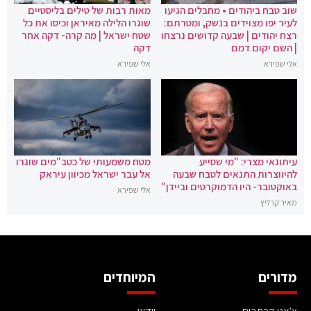
שוב טבח ביהודים • מחבלים הגיעו
מאות רבות של טילים בליסטיים
לעיר יפו מצוידים בנשק, ומטרתם:
שוגרו הלילה מאיראן וכיסו את כל
רצח יהודים | שבעה קדושים נרצחו
שטח ישראל | מה קרה- דקה אחר
| השם יקום דמם
דקה
אלי שפירא
אלי שפירא
עיתונאי מצרי: "מי שסייע
מטח משמעותי של כטב"מים שוגרו
להיווצרות התנאים לטבח שבעה
אל עבר ישראל מכיוון עיראק
באוקטובר- היו הדמוקרטים וביידן"
אלי שפירא
מאיר קרליץ
מדורים
המיוחדים