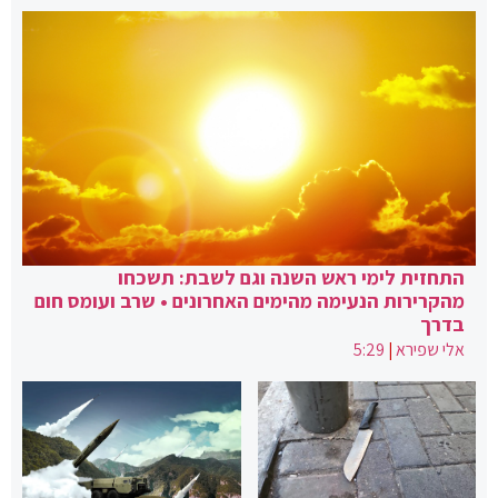
התחזית לימי ראש השנה וגם לשבת: תשכחו
מהקרירות הנעימה מהימים האחרונים • שרב ועומס חום
בדרך
אלי שפירא
|
5:29