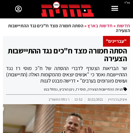
בס"ד
חדשות
»
חדשות בארץ
»
הסתה חמורה מצד ח"כים נגד ההתיישבות
הצעירה
"עבריינים"
הסתה חמורה מצד ח"כים נגד ההתיישבות
הצעירה
שר הבריאות הצטרף לדברי ההסתה של ח"כ מוסי רז נגד
ההתיישבות ואמר כי "אנשים יוצאים מהמקומות האלה (התיישבות)
ועושים פוגרומים בערבים" • דרישה מבנט לגנות
תגיות:
ההתיישבות הצעירה
,
מוסי רז
,
ניצן הורביץ
,
נפתלי בנט
איציק ברנדויין
10/11/2021
13:52
ו' כסלו התשפ"ב