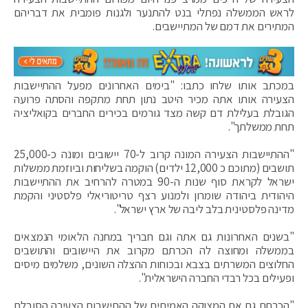
לראש הממשלה נפתלי בנט להתנער ולגנות פומבית את דבריהם
המתירים את דמם של המתיישבים.
במכתב אותו שלחו כתבו: "בימים האחרונים מפעל ההתיישבות
הצעירה אותו אתה מכיר היטב נתון תחת מתקפה והסתה פרועה
הגובלת בעלילת דם קשה מצד גורמים בכירים החברים בקואליציה
תחת ממשלתך".
"ההתיישבות הצעירה המונה קרוב ל-70 יישובים ומונה כ-25,000
תושבים (מתוכם כ 12,000 ילדים) הוקמה בשליחות וביוזמת ממשלות
ישראל לקראת סוף שנות ה-90 במטרה להרחיב את ההתיישבות
היהודית ביהודה שומרון ולמנוע רצף טריטוריאלי פלסטיני והקמת
מדינה פלסטינית בלב ליבה של ארץ ישראל".
"בשנים האחרונות גם אתה וגם חבריך במחנה הלאומי הנמצאים
בממשלה ומחוצה לה הכרתם מקרוב את היישובים והתושבים
החלוצים המשרתים בצבא ובכוחות ההצלה השונים, משלמים מיסים
ופעילים בכל רבדי החברה הישראלית".
"הכרתם גם את המצוקה האמיתית של ההתישבות הצעירה הסובלת