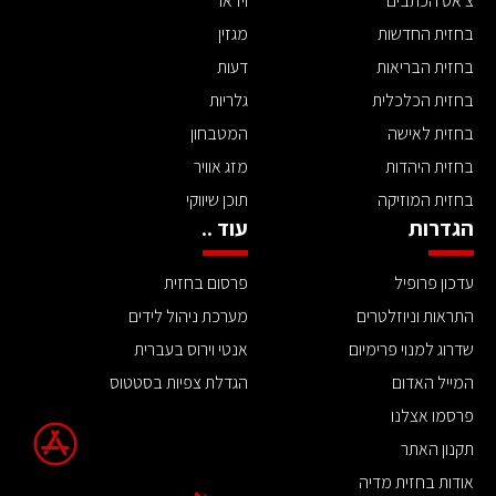
צ'אט הכתבים
וידאו
בחזית החדשות
מגזין
בחזית הבריאות
דעות
בחזית הכלכלית
גלריות
בחזית לאישה
המטבחון
בחזית היהדות
מזג אוויר
בחזית המוזיקה
תוכן שיווקי
הגדרות
עוד ..
עדכון פרופיל
פרסום בחזית
התראות וניוזלטרים
מערכת ניהול לידים
שדרוג למנוי פרימיום
אנטי וירוס בעברית
המייל האדום
הגדלת צפיות בסטטוס
פרסמו אצלנו
תקנון האתר
אודות בחזית מדיה