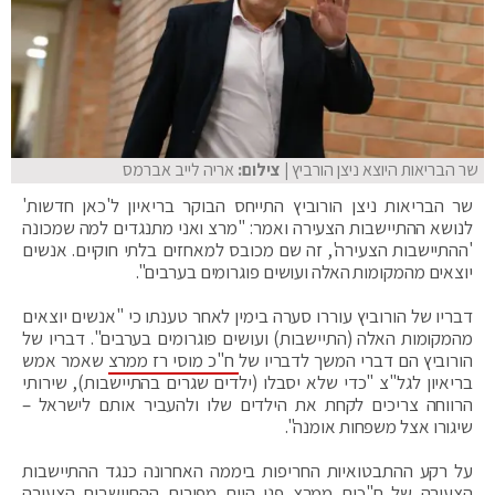
שר הבריאות היוצא ניצן הורביץ
| צילום:
אריה לייב אברמס
שר הבריאות ניצן הורוביץ התייחס הבוקר בריאיון ל'כאן חדשות'
לנושא ההתיישבות הצעירה ואמר: "מרצ ואני מתנגדים למה שמכונה
'ההתיישבות הצעירה', זה שם מכובס למאחזים בלתי חוקיים. אנשים
יוצאים מהמקומות האלה ועושים פוגרומים בערבים".
דבריו של הורוביץ עוררו סערה בימין לאחר טענתו כי "אנשים יוצאים
מהמקומות האלה (התיישבות) ועושים פוגרומים בערבים". דבריו של
הורוביץ הם דברי המשך לדבריו של
ח"כ מוסי רז ממרצ
שאמר אמש
בריאיון לגל"צ "כדי שלא יסבלו (ילדים שגרים בהתיישבות), שירותי
הרווחה צריכים לקחת את הילדים שלו ולהעביר אותם לישראל –
שיגורו אצל משפחות אומנה".
על רקע ההתבטואיות החריפות ביממה האחרונה כנגד ההתיישבות
הצעירה של ח"כים ממרצ פנו היום מפורום ההתיישבות הצעירה