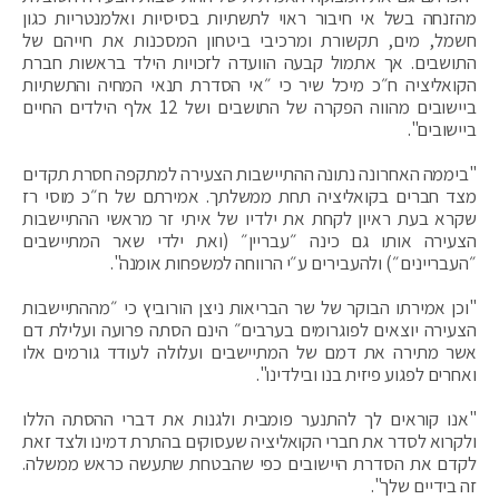
מהזנחה בשל אי חיבור ראוי לתשתיות בסיסיות ואלמנטריות כגון
חשמל, מים, תקשורת ומרכיבי ביטחון המסכנות את חייהם של
התושבים. אך אתמול קבעה הוועדה לזכויות הילד בראשות חברת
הקואליציה ח״כ מיכל שיר כי ״אי הסדרת תנאי המחיה והתשתיות
ביישובים מהווה הפקרה של התושבים ושל 12 אלף הילדים החיים
ביישובים".
"ביממה האחרונה נתונה ההתיישבות הצעירה למתקפה חסרת תקדים
מצד חברים בקואליציה תחת ממשלתך. אמירתם של ח״כ מוסי רז
שקרא בעת ראיון לקחת את ילדיו של איתי זר מראשי ההתיישבות
הצעירה אותו גם כינה ״עבריין״ (ואת ילדי שאר המתיישבים
״העבריינים״) ולהעבירים ע״י הרווחה למשפחות אומנה".
"וכן אמירתו הבוקר של שר הבריאות ניצן הורוביץ כי ״מההתיישבות
הצעירה יוצאים לפוגרומים בערבים״ הינם הסתה פרועה ועלילת דם
אשר מתירה את דמם של המתיישבים ועלולה לעודד גורמים אלו
ואחרים לפגוע פיזית בנו ובילדינו".
"אנו קוראים לך להתנער פומבית ולגנות את דברי ההסתה הללו
ולקרוא לסדר את חברי הקואליציה שעסוקים בהתרת דמינו ולצד זאת
לקדם את הסדרת היישובים כפי שהבטחת שתעשה כראש ממשלה.
זה בידיים שלך".