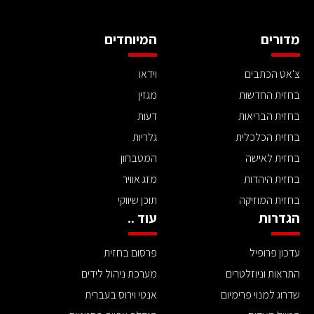
מדורים
המיוחדים
צ'אט הכתבים
וידאו
בחזית החדשות
מגזין
בחזית הבריאות
דעות
בחזית הכלכלית
גלריות
בחזית לאישה
המטבחון
בחזית היהדות
מזג אוויר
בחזית המוזיקה
תוכן שיווקי
הגדרות
עוד ..
עדכון פרופיל
פרסום בחזית
התראות וניוזלטרים
מערכת ניהול לידים
שדרוג למנוי פרימיום
אנטי וירוס בעברית