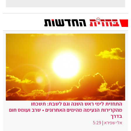
התחזית לימי ראש השנה וגם לשבת: תשכחו
מהקרירות הנעימה מהימים האחרונים • שרב ועומס חום
בדרך
אלי שפירא
|
5:29