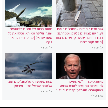
שוב טבח ביהודים • מחבלים הגיעו
מאות רבות של טילים בליסטיים
לעיר יפו מצוידים בנשק, ומטרתם:
שוגרו הלילה מאיראן וכיסו את כל
רצח יהודים | שבעה קדושים נרצחו
שטח ישראל | מה קרה- דקה אחר
| השם יקום דמם
דקה
אלי שפירא
אלי שפירא
עיתונאי מצרי: "מי שסייע
מטח משמעותי של כטב"מים שוגרו
להיווצרות התנאים לטבח שבעה
אל עבר ישראל מכיוון עיראק
באוקטובר- היו הדמוקרטים וביידן"
אלי שפירא
מאיר קרליץ