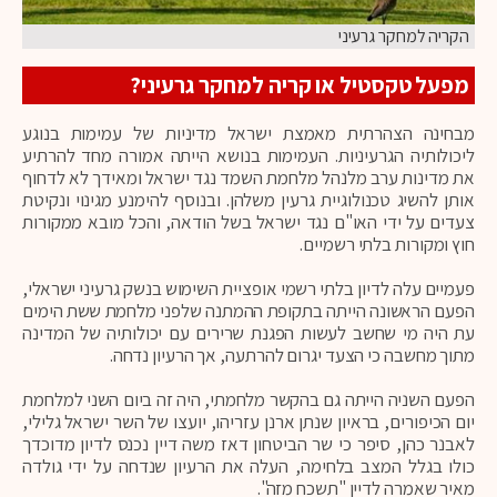
הקריה למחקר גרעיני
מפעל טקסטיל או קריה למחקר גרעיני?
מבחינה הצהרתית מאמצת ישראל מדיניות של עמימות בנוגע
ליכולותיה הגרעיניות. העמימות בנושא הייתה אמורה מחד להרתיע
את מדינות ערב מלנהל מלחמת השמד נגד ישראל ומאידך לא לדחוף
אותן להשיג טכנולוגיית גרעין משלהן. ובנוסף להימנע מגינוי ונקיטת
צעדים על ידי האו"ם נגד ישראל בשל הודאה, והכל מובא ממקורות
חוץ ומקורות בלתי רשמיים.
פעמיים עלה לדיון בלתי רשמי אופציית השימוש בנשק גרעיני ישראלי,
הפעם הראשונה הייתה בתקופת ההמתנה שלפני מלחמת ששת הימים
עת היה מי שחשב לעשות הפגנת שרירים עם יכולותיה של המדינה
מתוך מחשבה כי הצעד יגרום להרתעה, אך הרעיון נדחה.
הפעם השניה הייתה גם בהקשר מלחמתי, היה זה ביום השני למלחמת
יום הכיפורים, בראיון שנתן ארנן עזריהו, יועצו של השר ישראל גלילי,
לאבנר כהן, סיפר כי שר הביטחון דאז משה דיין נכנס לדיון מדוכדך
כולו בגלל המצב בלחימה, העלה את הרעיון שנדחה על ידי גולדה
מאיר שאמרה לדיין "תשכח מזה".