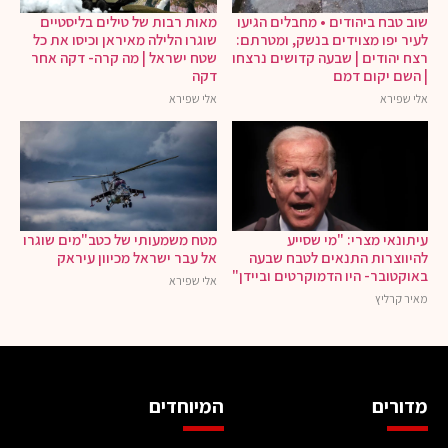
שוב טבח ביהודים • מחבלים הגיעו
מאות רבות של טילים בליסטיים
לעיר יפו מצוידים בנשק, ומטרתם:
שוגרו הלילה מאיראן וכיסו את כל
רצח יהודים | שבעה קדושים נרצחו
שטח ישראל | מה קרה- דקה אחר
| השם יקום דמם
דקה
אלי שפירא
אלי שפירא
עיתונאי מצרי: "מי שסייע
מטח משמעותי של כטב"מים שוגרו
להיווצרות התנאים לטבח שבעה
אל עבר ישראל מכיוון עיראק
באוקטובר- היו הדמוקרטים וביידן"
אלי שפירא
מאיר קרליץ
מדורים
המיוחדים