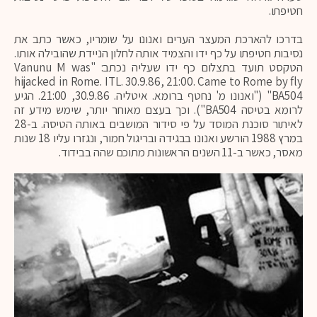
חטיפתו.
בדרכו להארכת המעצר הערים ואנונו על שומריו, כאשר כתב את
נסיבות חטיפתו על כף ידו והצמיד אותה לחלון הניידת שהובילה אותו.
הטקסט תועד בתצלום כף ידו שעליה נכתב: "Vanunu M was
hijacked in Rome. ITL. 30.9.86, 21:00. Came to Rome by fly
BA504" ("ואנונו מ' נחטף ברומא. איטליה. 30.9.86, 21:00. הגיע
לרומא בטיסה BA504"). וכך בעצם מאוחר יותר, שימש מידע זה
לאיתור סוכנת המוסד על פי סידור המושבים באותה הטיסה. ב-28
במרץ 1988 הורשע ואנונו בבגידה ובריגול חמור, ונגזרו עליו 18 שנות
מאסר, כאשר ב-11 השנים הראשונות מתוכם שהה בבידוד.