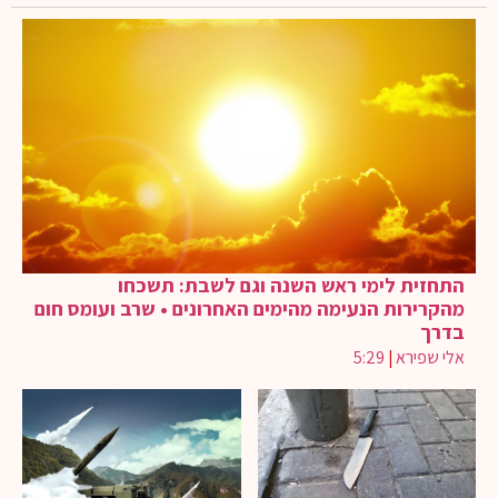
התחזית לימי ראש השנה וגם לשבת: תשכחו
מהקרירות הנעימה מהימים האחרונים • שרב ועומס חום
בדרך
אלי שפירא
|
5:29