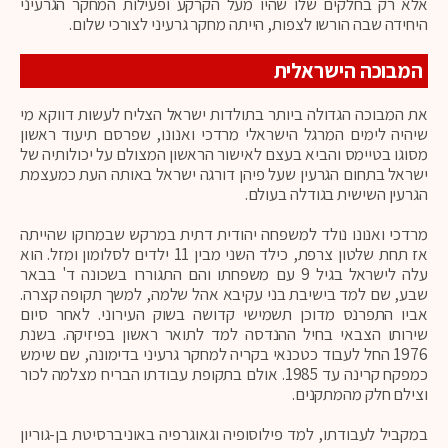
אלא רק בחלקים שלו שהיו מעל הקרקע ופעילות המחקר הגרעיני
היחידה שבה הורשו לצפות, הייתה מחקר גרעיני לצורכי שלום.
המבוכה הישראלית
את המבוכה הגדולה ביותר בתולדות ישראל הצליח לעשות דווקא מי
שיהיה לימים המרגל הישראלי מרדכי ואנונו, שפרסם תיעוד ראשון
מסוגו בטיימס והביא בעצם לאישור הראשון המצולם על יכולותיה של
ישראל בתחום הגרעין שעל פיהן דורגה ישראל באותה העת כמעצמת
הגרעין השישית בגודלה בעולם.
מרדכי ואנונו נולד למשפחה יהודית דתית במרקש שבמרוקו שהייתה
אז תחת שלטון צרפת, כילד השני מבין 11 ילדים לסלומון ומזל. הוא
עלה לישראל בגיל 9 עם משפחתו והם התגוררו בשכונה ד' בבאר
שבע, שם למד בישיבת בני עקיבא אהל שלמה, למשך תקופה קצרה.
אביו התפרנס מדוכן תשמישי קדושה בשוק העירוני. לאחר סיום
שירותו הצבאי בחיל ההנדסה למד לתואר ראשון בפיזיקה. בשנת
1976 החל לעבוד כטכנאי בקריה למחקר גרעיני בדימונה, שם שימש
כמפקח קרינה עד 1985. אולם בתקופת עבודתו הבריח מצלמה לכור
וצילם חלק מהמתקנים.
במקביל לעבודתו, למד פילוסופיה וגאוגרפיה באוניברסיטת בן-גוריון