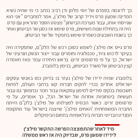
כך לדוגמה בספרם של יוסי מלמן ודן רביב נכתב כי מי שהיה נשיא
המדינה שמעון פרס וידיד קרוב של מילצ'ן, אמר למחברים "אני הוא
שגייסתי אותו, עבור מערכת הביטחון" מצטט הספר מהראיון עם פרס.
היה זה בתחילת שנות השישים, פרס שימש אז כסגן שר הביטחון ואחר
כך בשנות השבעים כשפרס שימש בתפקיד של שר הביטחון.
פרס גייס את מילצ'ן לשמש כסוכן רכש של הלק"ם, שתפקידה היה
בעיקר לרכוש ציוד, טכנולוגיה וחומרים עבור ייצור הנשק הגרעיני של
ישראל, כך על פי פרסומים זרים. בראש היחידה עמד מאז היווסדה
קצין הביטחון של משרד הביטחון, בנימין בלומברג.
בלומברג שהיה ידידו של מילצ'ן נעזר בו בדיוק כמו באנשי עסקים
ישראלים אחרים בכדי להקים חברות קש ברחבי העולם, לפתוח
חשבונות בנקים סודיים למימון עסקאות עבור הכור ובהמשך גם עבור
תעשיות ביטחוניות אחרות של ישראל. הכל, כך אומרים, על פי
פרסומים זרים. כאשר הבסיס לפעילותו של מילצ'ן בלק"ם הייתה
החברה המשפחתית 'האחים מילצ'ן' שייצגה בישראל עוד מתקופת
המנדט הבריטי חברות בינלאומיות בתחום הכימיקלים.
מיד לאחר שהתפוצצה הפרשה התקשר מילצ'ן
לידידו שמעון פרס, שבדיוק היה אז ראש ממשלה