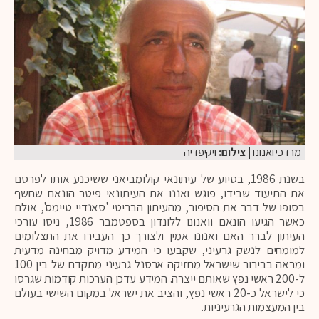
מרדכי ואנונו
| צילום:
ויקיפדיה
בשנת 1986, בסיוע של עיתונאי קולומביאני ששיכנע אותו לפרסם
את התיעוד שבידו, פוגש ואננו את העיתונאי פיטר הונאם שחשף
בסופו של דבר את הסיפור, מהעיתון הבריטי 'סאנדיי טיימס', אולם
כאשר הגיעו הונאם וואנונו ללונדון בספטמבר 1986, ניסו עורכי
העיתון לברר האם ואנונו אמין ולצורך כך העבירו את התצלומים
למומחים לנשק גרעיני, שקבעו כי המידע מדויק מבחינה מדעית
ומראה בבירור שישראל מחזיקה ארסנל גרעיני מתקדם של בין 100
ל-200 ראשי נפץ שאותם ייצרה. המידע עדכן הערכות קודמות שגרסו
כי לישראל כ-20 ראשי נפץ, והציב את ישראל במקום השישי בעולם
בין המעצמות הגרעיניות.