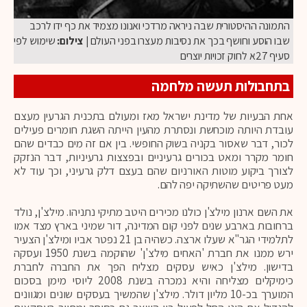
התמונה ההיסטורית שבה ניראה מרדכי ואנונו מצמיד את כף ידו לרכב
שבו הוסע וחושף בכך את נסיבות מעצרו בפני העולם
| צילום:
שימוש לפי
סעיף 27א לחוק זכויות יוצרים
בתחבולות תעשה מלחמה
אחת הבעיות של מדינת ישראל מאז ומעולם בתכנית הגרעין מעצם
עובדת היותה מוכחשת ונסתרת מהעין הייתה השגת חומרים פעילים
לכור, דבר שאסור בקניה בשוק החופשי. בין אם זה מים כבדים שהם
חומר מקרר ומאט בכורים גרעיניים ובפצצות גרעיניות, דבר הנזקק
לצורך ביקוע מוטות האורניום שהם בעצם דלק גרעיני, וכך עוד לא
מעט פריטים שהשתיקה יפה להם.
את השם ארנון מילצ'ן כולנו מכירים היטב מתיקי נתניהו. מילצ'ן, נולד
ברחובות בארבע שנים לפני קום המדינה, דור שמיני בארץ מצד אמו
לתלמידי הגר"א שעלו ארצה. כשהיה בן 21 נפטר אביו ומילצ'ן הצעיר
ירש ממנו את חברת 'האחים מילצ'ן' שהוקמה בשנת 1950 ועסקה
בדישון. מילצ'ן כאיש עסקים מצליח הפך את החברה לחברת
כימיקלים מצליחה והיא נמכרה בשנת 2008 ליוסי מימן בסכום
המוערך בכ-10 מליון דולר. מילצ'ן שהמשיך בעסקים שונים ומגוונים