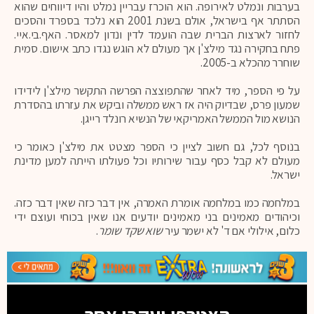
בערבות ונמלט לאירופה. הוא הוכרז עבריין נמלט והיו דיווחים שהוא
הסתתר אף בישראל, אולם בשנת 2001 הוא נלכד בספרד והסכים
לחזור לארצות הברית שבה הועמד לדין ונדון למאסר. האף.בי.איי.
פתח בחקירה נגד מילצ'ן אך מעולם לא הוגש נגדו כתב אישום. סמית
שוחרר מהכלא ב-2005.
על פי הספר, מיד לאחר שהתפוצצה הפרשה התקשר מילצ'ן לידידו
שמעון פרס, שבדיוק היה אז ראש ממשלה וביקש את עזרתו בהסדרת
הנושא מול הממשל האמריקאי של הנשיא רונלד רייגן.
בנוסף לכל, גם חשוב לציין כי הספר מצטט את מילצ'ן כאומר כי
מעולם לא קבל כסף עבור שירותיו וכל פעולתו הייתה למען מדינת
ישראל.
במלחמה כמו במלחמה אומרת האמרה, אין דבר כזה שאין דבר כזה.
וכיהודים מאמינים בני מאמינים יודעים אנו שאין בכוחי ועוצם ידי
כלום, אילולי אם ד' לא ישמר עיר
שוא שקד שומר
.