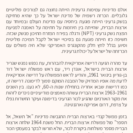
אולם מדיניות עמימות גרעינית הייתה נחוצה גם לצורכים פוליטיים
גלובליים. הכרזה רשמית של מדינת ישראל על כך שהיא מחזיקה
בנשק גרעיני הייתה פוגעת ביחסיה עם מדינות העולם ובמיוחד עם
ארצות הברית, שהייתה בין היוזמות על חתימה על האמנה למניעת
הפצת נשק גרעיני (NPT) ודגלה בפירוז המזרח התיכון מנשק שכזה.
חשיפה כזו הייתה פוגעת גם בסיכויי ישראל לקבל תמיכה פוליטית
וסיוע בגלל לחץ חלק מהקונגרס האמריקני שלא היה משלים עם
הכרזתה של ישראל על יכולת גרעינית.
עד מהרה הגיעה דרישה אמריקאית להבהרות, עת נפגש נפגש שגריר
ארצות הברית בישראל, אוגדן ריד, עם ראש ממשלת ישראל דוד
בן-גוריון בינואר 1961, והודיע לראש הממשלה על דרישה אמריקאית
לדעת מה אופיו המדויק של המבנה המוקם סמוך לדימונה. דרישה זו,
כמו דרישות שבאו אחריה בתחילת שנות ה-60, לא נענו. בין השנים
1961–1963 ארצות הברית עשתה מאמצים מודיעיניים ניכרים לזהות
את מקור האורניום שהגיע לכור הגרעיני בדימונה ועיקר החשדות נפלו
על צרפת, דרום אפריקה וארגנטינה.
בזמן ממשל קנדי בארצות הברית התגבשה מדיניות "אל תשאל, אל
תספר" מול ממשלת ארצות הברית. החל משנת 1964 שלחה ארצות
הברית מספר משלחות ביקורת לכור, שלא הורשו לבקר במעמקי הכור