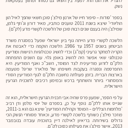
להגדיל את הונו החל לפעול בין השאר גם כסוחר ומתווך בעסקאות
נשק.
בספר 'סודות – סיפור חייו של ארנון מילצ'ן סוכן חשאי שהפך לאיל הון
הוליוודי' שיצא בשנת 2011 טוענים כותביו, מאיר דורון וג'וזף גלמן,
שמילצ'ן היה בעצם שנים רבות סוכן של הלשכה לקשרי מדע (לק"ם).
הלשכה לקשרי מדע הייתה גוף ביון ישראלי שפעל במסגרת משרד
הביטחון בשנים 1957 עד 1986. הלשכה הוקמה כדי לאבטח את
הקריה למחקר גרעיני (קמ"ג) וכדי להשיג טכנולוגיות רגישות ומודיעין
טכנולוגי שאי אפשר היה להשיג באופן גלוי. עם השנים התפתחה
הלק"ם לזרוע מודיעינית לצד המוסד, השב"כ ואגף המודיעין. היא
התפרסמה ונסגרה בעקבות חשיפתו של פולארד שריגל מטעמה
בארצות הברית. בזמן פעולתה נחשבה הלק"ם לגוף המודיעין הסודי
והמסתורי ביותר והשתתף ברכש ובמימון רכיבים לתוכנית הגרעין
הישראלית.
על פי הספר, שמעון פרס שהיה אבי תכנית הגרעין הישראלית, הוא זה
שגייס אותו ללק"ם. נוסף על כן, בספרם של יוסי מלמן ודן רביב
'מלחמות הצללים – המוסד וקהילות המודיעין' שיצא גם הוא ב-2011,
מוזכר מילצ'ן כשותף בלשכה לקשרי מדע, וכאחד מסוחרי הנשק הכי
גדולים בשירותה. בריאיון לאילנה דיין בתוכנית עובדה בנובמבר
2013, אישר מילצ'ן את פעילותו כסוכן לק"ם.