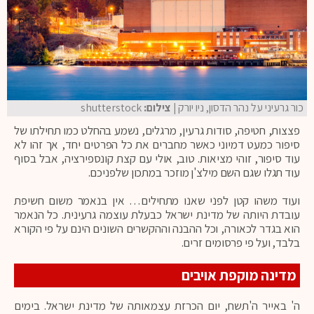
כור גרעיני על נהר הדסון, ניו יורק
| צילום:
shutterstock
פצצות, חטיפה, סודות גרעין, מרגלים, נשמע בהחלט כמו תחילתו של
סיפור כמעט דמיוני כאשר מחברים את כל הפרטים יחד, אך זהו לא
עוד סיפור, זוהי מציאות. טוב, אולי עם קצת קונספירציה, אבל בסוף
עוד תגלו שגם השם מילצ'ן מוזכר במתכון שלפניכם.
ועוד משהו קטן לפני שאנו מתחילים… אין בנאמר משום חשיפת
עובדת היותה של מדינת ישראל כבעלת עוצמה גרעינית. כל הנאמר
הוא בגדר לכאורה, וכל ההבנה וההקשרים השונים הינם על פי הקורא
בלבד, ועל פי פרסומים זרים.
מדינה מוקפת אויבים
ה' באייר ה'תשח, יום הכרזת עצמאותה של מדינת ישראל. בימים