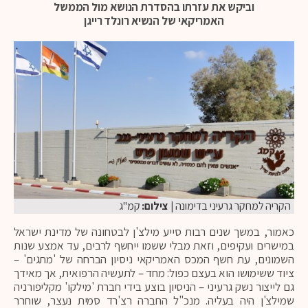
וביקש את עזרתו בהסדרת הנושא מול הממשל
האמריקאי של הנשיא רונלד רייגן
הקריה למחקר גרעיני בדימונה
| צילום:
קמ"ג
כאמור, במשך שנים רבות סייע מילצ'ן לבטחונה של מדינת ישראל
במישרים ועקיפים, וזאת מבלי ששמו ייחשף לרבים, עד אמצע שנות
השמונים, עת חשף המכס האמריקאי ניסיון הברחה של 'מתגים' –
ציוד ששימושו הוא בעצם כפול: מחד – לתעשיה הרפואית, אך מאידך
גם לייצור נשק גרעיני – הניסיון בוצע בידי חברת 'מילקו' מקליפורניה
שמילצ'ן היה בעליה. מנכ"ל החברה רצ'רד סמית נעצר, שוחרר