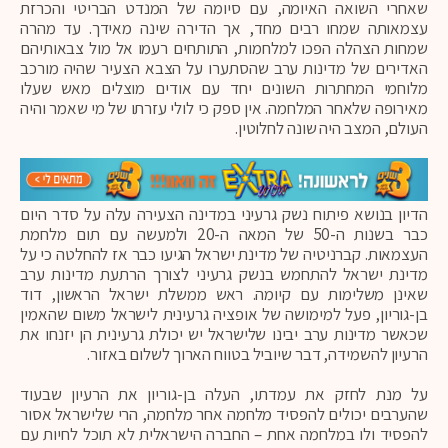
שאחרי השואה האיומה, עם סיומה של המנדט הבריטי והכרזת
עצמאותה שמחו רבים מחד, אך הדירה שינה מאידך. עד מהרה
שמחות הצהלה הפכו למלחמות, התותחים רעמו אל מול צבאותיהם
האדירים של מדינות ערב שהסתערו על הצבא הצעיר שהיה מורכב
מלוחמי המחתרות השונים יחד עם אודים מוצלים מאש שעלו
מאירופה שלאחר המלחמה. אין ספק כי לולי עזרתו של מי שאמר והיה
העולם, המצב היה שונה לחלוטין.
הדיון בנושא פיתוח נשק גרעיני במדינה הצעירה עלה על סדר היום
כבר בשנות ה-50 של המאה ה-20 ולמעשה עם תום מלחמת
העצמאות. קברניטיה של מדינת ישראל הגיעו כבר אז להחלטה כי על
מדינת ישראל להתחמש בנשק גרעיני לצורך הרתעת מדינות ערב
שאינן משלימות עם קיומה. ראש ממשלת ישראל הראשון, דוד
בן-גוריון, פעל למימושה של אופציה גרעינית לישראל משום שהאמין
שכאשר מדינות ערב יבינו שלישראל יש יכולת גרעינית הן יזנחו את
הרעיון להשמידה, דבר שיוביל בטווח הארוך לשלום באזור.
על מנת לחזק את עמדתו, העלה בן-גוריון את הרעיון שבעוד
שהערבים יכולים להפסיד מלחמה אחר מלחמה, הרי שלישראל אסור
להפסיד ולו במלחמה אחת – החברה הישראלית לא תוכל לחיות עם