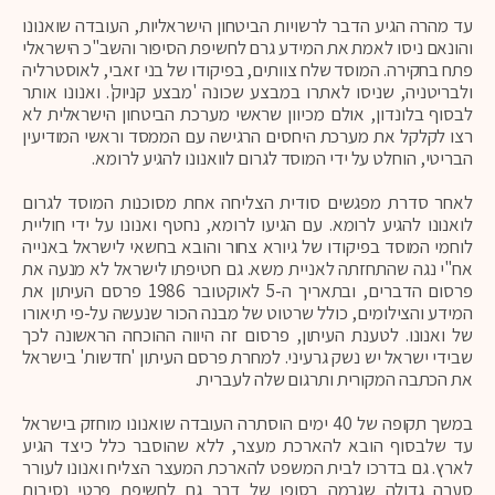
עד מהרה הגיע הדבר לרשויות הביטחון הישראליות, העובדה שואנונו
והונאם ניסו לאמת את המידע גרם לחשיפת הסיפור והשב"כ הישראלי
פתח בחקירה. המוסד שלח צוותים, בפיקודו של בני זאבי, לאוסטרליה
ולבריטניה, שניסו לאתרו במבצע שכונה 'מבצע קניוק'. ואנונו אותר
לבסוף בלונדון, אולם מכיוון שראשי מערכת הביטחון הישראלית לא
רצו לקלקל את מערכת היחסים הרגישה עם הממסד וראשי המודיעין
הבריטי, הוחלט על ידי המוסד לגרום לוואנונו להגיע לרומא.
לאחר סדרת מפגשים סודית הצליחה אחת מסוכנות המוסד לגרום
לואנונו להגיע לרומא. עם הגיעו לרומא, נחטף ואנונו על ידי חוליית
לוחמי המוסד בפיקודו של גיורא צחור והובא בחשאי לישראל באנייה
אח"י נגה שהתחזתה לאניית משא. גם חטיפתו לישראל לא מנעה את
פרסום הדברים, ובתאריך ה-5 לאוקטובר 1986 פרסם העיתון את
המידע והצילומים, כולל שרטוט של מבנה הכור שנעשה על-פי תיאורו
של ואנונו. לטענת העיתון, פרסום זה היווה ההוכחה הראשונה לכך
שבידי ישראל יש נשק גרעיני. למחרת פרסם העיתון 'חדשות' בישראל
את הכתבה המקורית ותרגום שלה לעברית.
במשך תקופה של 40 ימים הוסתרה העובדה שואנונו מוחזק בישראל
עד שלבסוף הובא להארכת מעצר, ללא שהוסבר כלל כיצד הגיע
לארץ. גם בדרכו לבית המשפט להארכת המעצר הצליח ואנונו לעורר
סערה גדולה שגרמה בסופו של דבר גם לחשיפת פרטי נסיבות