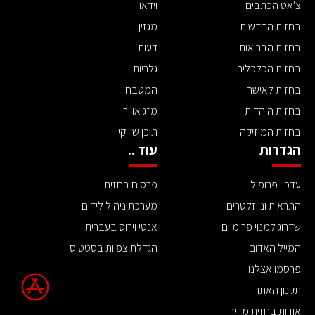
צ'אט הכתבים
וידאו
בחזית החדשות
מגזין
בחזית הבריאות
דעות
בחזית הכלכלית
גלריות
בחזית לאישה
המטבחון
בחזית היהדות
מזג אוויר
בחזית המוזיקה
תוכן שיווקי
הגדרות
עוד ..
עדכון פרופיל
פרסום בחזית
התראות וניוזלטרים
מערכת ניהול לידים
שדרוג למנוי פרימיום
אנטי וירוס בעברית
המייל האדום
הגדלת צפיות בסטטוס
פרסמו אצלנו
תקנון האתר
אודות בחזית מדיה