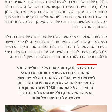
בנגב. בשנים אלו התקרב לסטודנטים הערבים שהיו קשורים לתא
רק"ח (בעבר הייתה המפלגה הקומוניסטית הישראלית, שכיום הינה
מהווה מרכיב עיקרי של תנועת חד"ש). בתקופת מלחמת לבנון
הראשונה הפכו השקפותיו המדיניות שמאליות-רדיקליות והוא הצטרף
לפעילויות פוליטיות ברוח זו. כשנודע למעסיקיו על פעילותו הרבה
בתחום, פוטר מעבודתו.
מיד לאחר שפוטר יצא למסע בעולם שנמשך יותר משנתיים. בתחילה
נסע למזרח, שם ניסה להמיר את דתו לבודהיזם, לבסוף התיישב
בסידני שבאוסטרליה ועבד בה כנהג מונית. שם התקרב לכנסייה
אנגליקנית וסיפר לחברי הכנסייה על עבודתו בכור הגרעיני. ביולי
1986 התנצר ועבר לגור באחד החדרים בכנסייה במשך 4 חודשים.
עם הגיעו לרומא, נחטף ואנונו על ידי חוליית לוחמי
המוסד בפיקודו של גיורא צחור והובא בחשאי
לישראל באנייה אח"י נגה שהתחזתה לאניית משא.
גם חטיפתו לישראל לא מנעה את פרסום הדברים,
ובתאריך ה-5 לאוקטובר 1986 פרסם העיתון את
המידע והצילומים, כולל שרטוט של מבנה הכור
שנעשה על-פי תיאורו של ואנונו