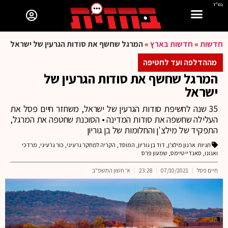
בס"ד
חדשות
»
חדשות בארץ
»
המרגל שחשף את סודות הגרעין של ישראל
מההדלפה ועד לחטיפה
המרגל שחשף את סודות הגרעין של
ישראל
35 שנה לחשיפת סודות הגרעין של ישראל, משחזר חיים פסל את
העלילה שחשפה את סודות המדינה • הסוכנת שחטפה את המרגל,
התפקיד של מילצ'ן והחלומות של בן גוריון
תגיות:
ארנון מילצ'ן
,
דוד בן גוריון
,
המוסד
,
הקריה למחקר גרעיני
,
כור גרעיני
,
מרדכי
ואנונו
,
סאנדיי טיימס
,
שמעון פרס
חיים פסל
07/10/2021
23:28
א' חשון התשפ"ב