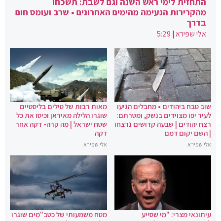
התחזית לימי ראש השנה וגם לשבת: תשכחו
מהקרירות הנעימה מהימים האחרונים • שרב ועומס חום
בדרך
אלי שפירא
|
5:29
שוב טבח ביהודים • מחבלים הגיעו
מאות רבות של טילים בליסטיים
לעיר יפו מצוידים בנשק, ומטרתם:
שוגרו הלילה מאיראן וכיסו את כל
רצח יהודים | שבעה קדושים נרצחו
שטח ישראל | מה קרה- דקה אחר
| השם יקום דמם
דקה
אלי שפירא
אלי שפירא
עיתונאי מצרי: "מי שסייע
מטח משמעותי של כטב"מים שוגרו