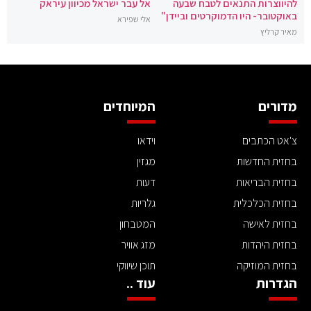
להיווצרות התנאים לטבח שבעה
אל עבר ישראל מכיוון עיראק
באוקטובר- היו הדמוקרטים וביידן"
אלי שפירא
מאיר קרליץ
מדורים
המיוחדים
צ'אט הכתבים
וידאו
בחזית החדשות
מגזין
בחזית הבריאות
דעות
בחזית הכלכלית
גלריות
בחזית לאישה
המטבחון
בחזית היהדות
מזג אוויר
בחזית המוזיקה
תוכן שיווקי
הגדרות
עוד ..