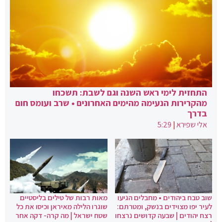
התחזית לימי ראש השנה וגם לשבת: תשכחו
מהקרירות הנעימה מהימים האחרונים • שרב ועומס חום
בדרך
אלי שפירא
|
5:29
שוב טבח ביהודים • מחבלים הגיעו
מאות רבות של טילים בליסטיים
לעיר יפו מצוידים בנשק, ומטרתם:
שוגרו הלילה מאיראן וכיסו את כל
רצח יהודים | שבעה קדושים נרצחו
שטח ישראל | מה קרה- דקה אחר