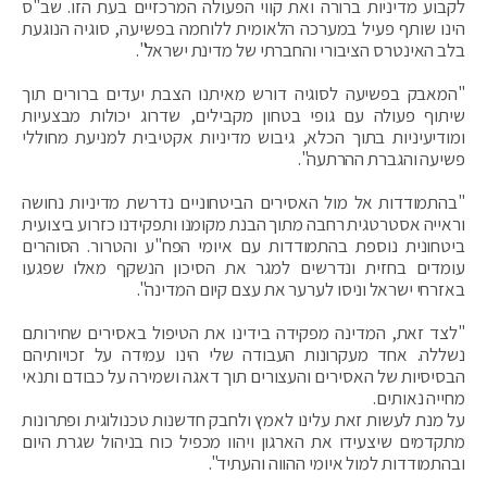
לקבוע מדיניות ברורה ואת קווי הפעולה המרכזיים בעת הזו. שב"ס
הינו שותף פעיל במערכה הלאומית ללוחמה בפשיעה, סוגיה הנוגעת
בלב האינטרס הציבורי והחברתי של מדינת ישראל".
"המאבק בפשיעה לסוגיה דורש מאיתנו הצבת יעדים ברורים תוך
שיתוף פעולה עם גופי בטחון מקבילים, שדרוג יכולות מבצעיות
ומודיעיניות בתוך הכלא, גיבוש מדיניות אקטיבית למניעת מחוללי
פשיעה והגברת ההרתעה".
"בהתמודדות אל מול האסירים הביטחוניים נדרשת מדיניות נחושה
וראייה אסטרטגית רחבה מתוך הבנת מקומנו ותפקידנו כזרוע ביצועית
ביטחונית נוספת בהתמודדות עם איומי הפח"ע והטרור. הסוהרים
עומדים בחזית ונדרשים למגר את הסיכון הנשקף מאלו שפגעו
באזרחי ישראל וניסו לערער את עצם קיום המדינה".
"לצד זאת, המדינה מפקידה בידינו את הטיפול באסירים שחירותם
נשללה. אחד מעקרונות העבודה שלי הינו עמידה על זכויותיהם
הבסיסיות של האסירים והעצורים תוך דאגה ושמירה על כבודם ותנאי
מחייה נאותים.
על מנת לעשות זאת עלינו לאמץ ולחבק חדשנות טכנולוגית ופתרונות
מתקדמים שיצעידו את הארגון ויהוו מכפיל כוח בניהול שגרת היום
ובהתמודדות למול איומי ההווה והעתיד".