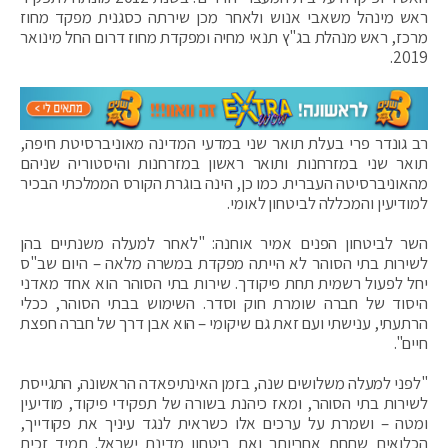
ראש מינהל משאבי אנוש ולאחר מכן שירתה כסגנית מפקד מחוז
מרכז, ראש מנהלת בג"ץ תנאי מחיה ומפקדת מחוז דרום החל מינואר
2019.
רב גונדר פרי בעלת תואר שני במדעי המדינה מאוניברסיטת חיפה,
תואר שני במזרחנות ותואר ראשון במזרחנות והיסטוריה שניהם
מהאוניברסיטה העברית. כמו כן, הינה בוגרת הקורס הממלכתי הבכיר
למודיעין והמכללה לביטחון לאומי.
השר לביטחון הפנים אמיר אוחנה: "לאחר למעלה משנתיים בהן
לשירות בתי הסוהר לא הייתה מפקדת במשרה מלאה – היום שב"ס
יחל לפעול רשמית תחת פיקודך. שירות בתי הסוהר הוא אחד מאדני
היסוד של חברה שומרת חוק וסדר. השימוש בבתי הסוהר, ככלי
הרתעתי, ענישתי ועם זאת גם שיקומי – הוא אבן דרך של חברה חפצת
חיים".
"לפני למעלה משלושים שנה, בזמן האינתיפאדה הראשונה, התגייסת
לשירות בתי הסוהר, ומאז כיהנת בשורה של תפקידי פיקוד, מודיעין
ומטה – ושמרת על ערכים אלו כשראית לנגד עיניך את פקודייך,
הכלואים שתחת אחריותך ואת ביטחון מדינת ישראל. תמיד זכית