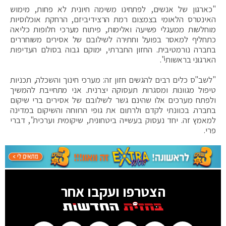
"כארגון של אנשים, לפתחינו משימה חיונית לא פחות, מימוש
האינטרס הלאומי בצמצום רמת הרצידיביזם, הרחקת אוכלוסיות
מוחלשות ממעגלי פשיעה ואלימות, פיתוח מערכי חלופות כליאה
כתחליף למאסר בפועל וחתירה לשילובם של אסירים משוחררים
בחברה נורמטיבית. החזון החברתי, ימוקם גבוה בסולם העדיפות
הארגוני בראשותי".
"לשב"ס כלים רבים להגשים חזון זה: מערכי חינוך והשכלה, תכניות
טיפול מגוונות ומסגרות תעסוקה יצרנית. אני מתחייבת להמשיך
ולפתח מערכים אלו שהינם גשר לשילובם של אסירים ברי שיקום
בחברה. בכוונתי לקדם ולרתום את גופי הרווחה והשיקום במדינה
למאמץ זה. יחד נעסוק בעשייה ביטחונית, שיקומית וערכית", דברי
פרי.
הצטרפו ועקבו אחר