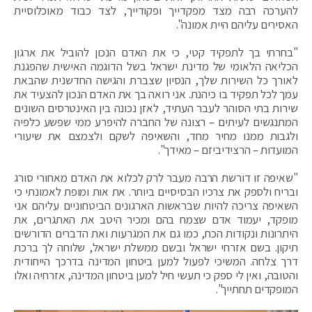
להערכה רבה מצד מפקדייך ופקודייך, לצד כבוד מאוכלוסיית
האסירים עליהם היית אמונה".
"בחרתי בך לתפקיד קטי, כי את האדם הנכון להוביל את ארגון
הכליאה הלאומי של מדינת ישראל בשל הדוגמה האישית שהפגנת
לאורך כל השירות שלך, הנסיון שצברת והגישה החדשנית שהבאת
עמך לכל תפקיד בו כיהנת. אני רואה בך את האדם הנכון להצעיד את
שירות בתי הסוהר לעבר העתיד, לאזן נכונה בין האינטרסים השונים
המתנגשים לעיתים – רצונה של החברה להיפרע ממי שפשע כלפיה
ולגבות ממנו מחיר מחד, והשאיפה לשקם ולצמצם את שיעורי
המועדות – הרצידיביזם – מאידך".
"שאיפה זו דורשת הרבה מעבר לרק לכלוא את האדם מאחורי סורג
ובריח ולספק את צרכיו הבסיסיים ביותר. את אות ומופת לאמונתי כי
השאיפה צריכה להיות שבראשות הארגונים הביטחוניים עליהם אני
מופקד, יעמוד אדם שצמח בהם ומכיר היטב את האתגרים, את
היתרונות ונקודות הכח, כמו גם את המגרעות ואת הדברים הדורשים
תיקון. בשם אזרחי ישראל ובשם ממשלת ישראל, שלוחה לך ברכת
דרך צלחה. המשיכי לפעול למען ביטחון המדינה בדרכך הייחודית
והטובה, ואין לי ספק כי תעשי חיל למען ביטחון המדינה, אזרחיה ואלו
המופקדים תחתייך".