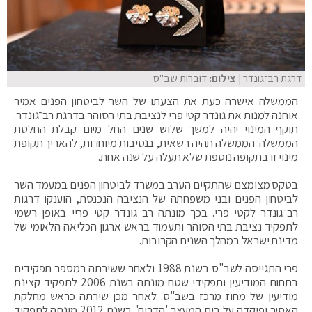
דרגת רב־גונדר
| צילום:
דוברות שב"ס
הממשלה אישרה כעת את הצעתו של השר לביטחון הפנים אמיר
אוחנה למנות את גונדר קטי פרי לנציבת בתי הסוהר בדרגת רב־גונדר.
תוקף המינוי יהיה למשך שלוש שנים החל מיום קבלת החלטת
הממשלה. הממשלה תהיה רשאית, בנסיבות מיוחדות, להאריך תקופת
מינוי זו בתקופה נוספת שלא תעלה על שנה אחת.
בטקס מצומצם שהתקיים הערב במשרד לביטחון הפנים במעמד השר
לביטחון הפנים ובני משפחתה של הנציבה הנכנסת, הוענקו דרגות
רב־גונדר לקטי פרי. בכך מונתה רב גונדר קטי פריי באופן רשמי
לתפקיד נציבת בתי הסוהר ותעמוד בראש ארגון הכליאה הלאומי של
מדינת ישראל במהלך השנים הקרובות.
פרי התגייסה לשב"ס בשנת 1988 ולאחר ששירתה במספר תפקידים
בתחום המודיעין ותפקידי שטח מונתה בשנת 2006 לתפקיד קצינת
מודיעין של מחוז מרכז בשב"ס. לאחר מכן שירתה כראש מחלקת
האסיר ופיקדה על בית המעצר 'הדרים'. בשנת 2012 מונתה לתפקיד