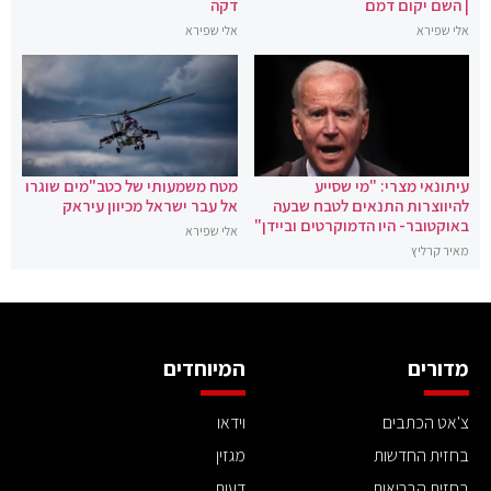
| השם יקום דמם
דקה
אלי שפירא
אלי שפירא
עיתונאי מצרי: "מי שסייע
מטח משמעותי של כטב"מים שוגרו
להיווצרות התנאים לטבח שבעה
אל עבר ישראל מכיוון עיראק
באוקטובר- היו הדמוקרטים וביידן"
אלי שפירא
מאיר קרליץ
מדורים
המיוחדים
צ'אט הכתבים
וידאו
בחזית החדשות
מגזין
בחזית הבריאות
דעות