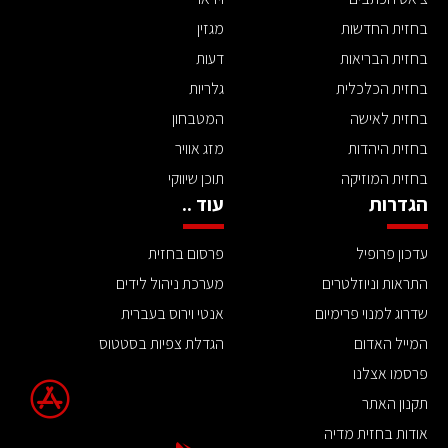
בחזית החדשות
מגזין
בחזית הבריאות
דעות
בחזית הכלכלית
גלריות
בחזית לאישה
המטבחון
בחזית היהדות
מזג אוויר
בחזית המוזיקה
תוכן שיווקי
הגדרות
עוד ..
עדכון פרופיל
פרסום בחזית
התראות וניוזלטרים
מערכת ניהול לידים
שדרוג למנוי פרימיום
אנטי וירוס בעברית
המייל האדום
הגדלת צפיות בסטטוס
פרסמו אצלנו
תקנון האתר
אודות בחזית מדיה