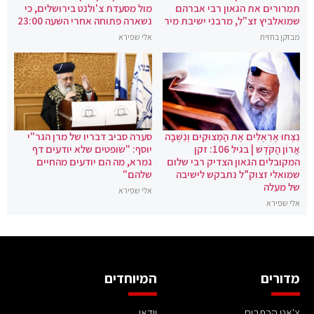
תמרורים את הגאון רבי אברהם
מול מסעדת צ'ולנט בירושלים, כי
שמואלביץ זצ"ל, מרבני ישיבת מיר
נשארה פתוחה אחרי השעה 23:00
מבזקן בחזית
אלי שפירא
נִצְּחוּ אֶרְאֶלִּים אֶת הַמְּצוּקִים וְנִשְׁבָּה
סערה סביב דבריו של מרן הגר"י
אֲרוֹן הַקֹּדֶשׁ | בגיל 106: זקן
יוסף: "שופטים שלא יודעים דף
המקובלים הגאון הצדיק רבי שלום
גמרא, מה הם יודעים מהחיים
שמואלי זצוק”ל נתבקש לישיבה
שלהם"
של מעלה
אלי שפירא
אלי שפירא
מדורים
המיוחדים
צ'אט הכתבים
וידאו