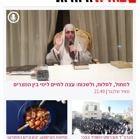
למחול, לסלוח, ולשכוח: עצה לחיים לימי בין המצרים
מאיר שלנגר
|
21:49
הגרב"ד פוברסקי הספיד בבכי
מחאת הקישקע: קיצוניים התפרעו