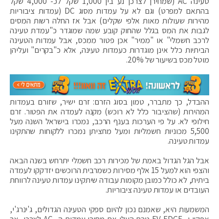
טעינה AC (שמחירן לצרכן נע בין 1,000 שקל לכ- 4,000 שקל
בהתאם למפרט) וגם לא על עמדות מסוג DC (עמדות ציבוריות
מהירות שעולות מאות אלפי שקלים) אבל אז החלה רשות המסים
לגבות את המס בגלל שהחוק קובע שמה שמוגדר כ"עמדת טעינה
לרכב חשמלי" או "ממיר" אכן פטור ממכס, אבל עמדות הטעינה
הביתיות כלל אינן מוגדרות כעמדות טעינה, אלא כ"בקרים" ועליהן
מוטל מכס בשיעור של 20%.
ההבדל, כך מתברר, טמון בסוג הזרם: זרם ישיר, שזורם בעמדות
המהירות (שהציבור כלל לא רוכש) מקנה לעמדה את הפטור. זרם
חילופי לא. על פי הערכות בענף הרכב, נמכרו בישראל השנה מעל
5,500 מכוניות חשמליות ומעל מחציתן נמכרו ללקוחות שהתקינו
עמדות טעינה.
אבל הגל הגדול באמת של מכירות רכב חשמלי יתרחש בשנה הבאה
והצפי הוא למעל 15 אלף מסירות כשמרבית הרוכשים יזדקקו לעמדה
ביתית, לא כולל כמובן מקומות עבודה שיתקינו עמדות טעינה לרווחת
העובדים או עמדות טעינה ציבוריות.
המשמעות היא, שאמנם נכון להיום ספקי הטעינה הגדולים, ג'ינרג'י,
אפקון ו- EV EDGE טרם העלו את מחירי עמדות ה- AC לצרכן, אך