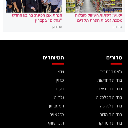
ייאוש: רשתות השיווק סובלות
הנחת אבן הפינה: ברובע החדש
ממכת גניבות חסרת תקדים
"נחלים" בקצרין
אבי כהן
אבי כהן
מדורים
המיוחדים
צ'אט הכתבים
וידאו
בחזית החדשות
מגזין
בחזית הבריאות
דעות
בחזית הכלכלית
גלריות
בחזית לאישה
המטבחון
בחזית היהדות
מזג אוויר
בחזית המוזיקה
תוכן שיווקי