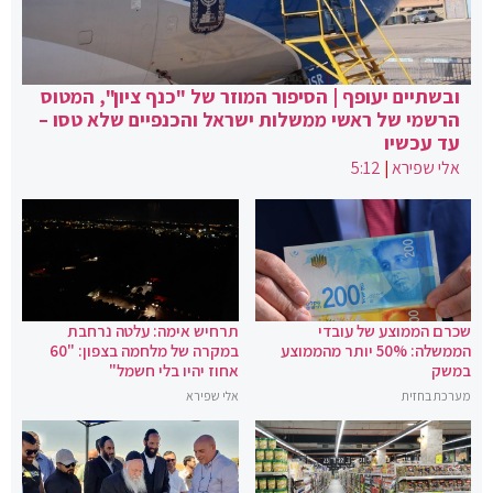
ובשתיים יעופף | הסיפור המוזר של "כנף ציון", המטוס
הרשמי של ראשי ממשלות ישראל והכנפיים שלא טסו –
עד עכשיו
אלי שפירא
|
5:12
שכרם הממוצע של עובדי
תרחיש אימה: עלטה נרחבת
הממשלה: 50% יותר מהממוצע
במקרה של מלחמה בצפון: "60
במשק
אחוז יהיו בלי חשמל"
מערכת בחזית
אלי שפירא