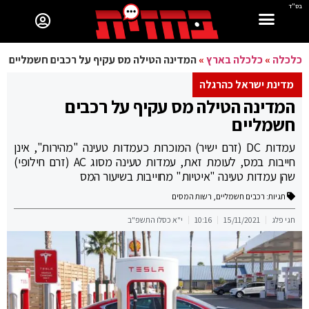
בס"ד
כלכלה
»
כלכלה בארץ
»
המדינה הטילה מס עקיף על רכבים חשמליים
מדינת ישראל כהרגלה
המדינה הטילה מס עקיף על רכבים
חשמליים
עמדות DC (זרם ישיר) המוכרות כעמדות טעינה "מהירות", אינן
חייבות במס, לעומת זאת, עמדות טעינה מסוג AC (זרם חילופי)
שהן עמדות טעינה "איטיות" מחוייבות בשיעור המס
תגיות:
רכבים חשמליים
,
רשות המסים
חגי פלג
15/11/2021
10:16
י"א כסלו התשפ"ב