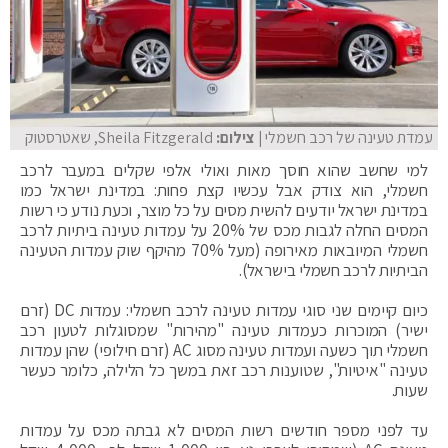
עמדת טעינה של רכב חשמלי
| צילום:
Sheila Fitzgerald, שאטרסטוק
למי שחשב שהוא חוסך מאות ואולי אלפי שקלים במעבר לרכב
חשמלי, הוא צודק אבל עכשיו קצת פחות: במדינת ישראל כמו
במדינת ישראל יודעים להשית מסים על כל מוצר, וכעת נודע כי רשות
המסים החלה לגבות מכס של 20% על עמדות טעינה ביתיות לרכב
חשמלי המיובאות מאירופה (מעל 70% מהיקף שוק עמדות הטעינה
הביתיות לרכב חשמלי בישראל).
כיום קיימים שני סוגי עמדות טעינה לרכב חשמלי: עמדות DC (זרם
ישיר) המוכרות כעמדות טעינה "מהירות" שמסוגלות לטעון רכב
חשמלי תוך כשעה ועמדות טעינה מסוג AC (זרם חילופי) שהן עמדות
טעינה "איטיות", שטוענות רכב זאת במשך כל הלילה, כלומר כעשר
שעות.
עד לפני מספר חודשים רשות המסים לא גבתה מכס על עמדות