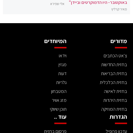
באוקטובר- היו הדמוקרטים וביידן"
אלי שפירא
מאיר קרליץ
מדורים
המיוחדים
צ'אט הכתבים
וידאו
בחזית החדשות
מגזין
בחזית הבריאות
דעות
בחזית הכלכלית
גלריות
בחזית לאישה
המטבחון
בחזית היהדות
מזג אוויר
בחזית המוזיקה
תוכן שיווקי
הגדרות
עוד ..
עדכון פרופיל
פרסום בחזית