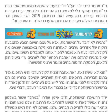
ח״כ אחמד טיבי יו״ר תע״ל ויו״ר סיעת הרשימה המשותפת אמר היום
כי "נתניהו משקר בלי למצמץ. הוא הסית נגד כל המצביעים הערבים
בהיותם ערבים. הוא עשה זאת בבחירות 2015 ושב והסית נגד
האזרחים בשלוש מערכות הבחירות שנערכו בשנתיים האחרונות".
"נתניהו לא דיבר על המשותפת, אלא על עצם האיום הנובע מהצבעה
חוקית של אזרחים ערבים. לאחרונה הוא גילה באמצעות יועצים את
הקול הערבי וכעת הוא מנסה להפוך אותנו לטמבלים השימושיים שלו.
יואיל נתניהו לתרגם את ״אהבת הפתע״ שלו לערבים ע״י ביטול חוק
הלאום, הפסקת הריסות בתים ומיגור ארגוני הפשיעה".
"הוא לא יעשה זאת. זאת אהבה זמנית לקול הערבי והיא תתפוגג מיד
בתום הבחירות. הרופאים והאחיות הערביים שטיפלו בהוריו גם הם
נהרו לקלפיות לפני שנתניהו ינהר ליישובים הערביים .זה הזמן לאחדות
ברשימה המשותפת כדי לייצג בכבוד את הציבור הערבי, דברי טיבי.
יו״ר הרשימה המשותפת, ח״כ איימן עודה: "במהלך עשור בשלטון
נתניהו אפשר לארגוני הפשע להחריב את הרחובות שלנו ומנע תוכניות
מתאר שהובילו להריסות הבתים שלנו. מעולם לא היה ראש ממשלה