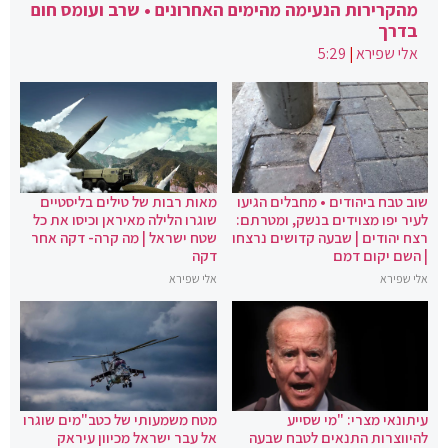
מהקרירות הנעימה מהימים האחרונים • שרב ועומס חום
בדרך
אלי שפירא
|
5:29
שוב טבח ביהודים • מחבלים הגיעו
מאות רבות של טילים בליסטיים
לעיר יפו מצוידים בנשק, ומטרתם:
שוגרו הלילה מאיראן וכיסו את כל
רצח יהודים | שבעה קדושים נרצחו
שטח ישראל | מה קרה- דקה אחר
| השם יקום דמם
דקה
אלי שפירא
אלי שפירא
עיתונאי מצרי: "מי שסייע
מטח משמעותי של כטב"מים שוגרו
להיווצרות התנאים לטבח שבעה
אל עבר ישראל מכיוון עיראק