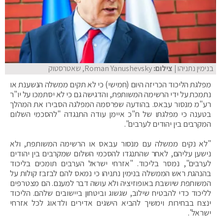
בנימין נתניהו
| צילום:
Roman Yanushevsky, שאטרסטוק
מפלגת הליכוד הכריזה היום (חמישי) כי לא תקים ממשלה הנשענת או
נתמכת על ידי הרשימה המשותפת, והדגישה גם כי לא יסתמכו על יו"ר
רע"מ מנסור עבאס. בהודעה שפרסמה המפלגה הסבירו את המהלך
בטענה כי מפלגתו של ח"כ איימן עודה התנגדה "להסכמי השלום
המקרבים בין יהודים לערבים".
"לא נקים ממשלה עם מנסור עבאס או הרשימה המשותפת, ולא
נישען עליהם, לאחר שהתנגדו להסכמי השלום שמקרבים בין יהודים
לערבים", נמסר בליכוד. "אזרחי ישראל הערבים תומכים בליכוד
בהנהגת ראש הממשלה בנימין נתניהו כי נמאס להם לבזבז קולות על
המשותפת שיושבת באופוזיציה ולא עושה דבר למענם. הם מצטרפים
לליכוד כדי להבטיח שילוב, שגשוג וביטחון ביישובים שלהם. הליכוד
ינצח בבחירות וימשיך להביא הישגים אדירים ולדאוג לכל אזרחי
ישראל".