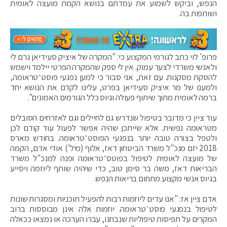
הנפש, וביקש לשמוע את עמדתם בנושא הקמת מועצה לאומית
ושותפות בה.
פרופ' לוי כתב לגורמי המקצוע כי: "המקרה של איציק סעידיאן גרם לי
ולאנשי משרדי לצער עמוק. אין לי ספק שהמקרה הפרטי יילמד וישמש
להסקת מסקנות. עם זאת, אני סבור כי למען נפגעי פוסט־טראומה,
ולמענו של מר איציק סעידיאן בפרט, עלינו לקדם את הנושא יחד
ברמה לאומית מתוך שיתוף פעולה וגיוס כלל הגורמים האמונים".
עוד ציין כי מדובר בטיפול שנדרש גם לחיילים וגם לאזרחים הסובלים
מטראומה נפשית. אלא שייתכן שהיה אפשר לפעול עוד קודם לכן
ולטפל בצורה טובה יותר בנפגעי הפוסט־טראומה. בחודש מארס
2018 יזם מנכ"ל משרד הביטחון דאז, אלוף (מיל') אודי אדם, הקמה
של מועצה לאומית לטיפול בפוטס־טראומה ופנה למנכ"ל משרד
הבריאות דאז, משה בר סימן טוב, כדי שיהיה שותף ליוזמה ויסייע
בגיוס אנשי מקצוע מתחום בריאות הנפש.
אדם ציין אז: "אנו עדים ליוזמות רבות להפעיל תוכניות ומסגרות שונות
לטיפול בנפגעי פוסט־טראומה. יוזמות אלה אינן מבוססות ברוב
המקרים על תפיסות טיפוליות שנבחנו, עברו הערכה או נמצאו ככאלה