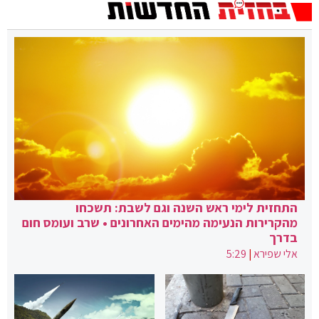
התחזית לימי ראש השנה וגם לשבת: תשכחו
מהקרירות הנעימה מהימים האחרונים • שרב ועומס חום
בדרך
אלי שפירא
|
5:29