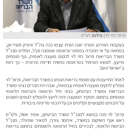
פרופ' חזי לוי
| צילום:
לע"מ
בעקבות האירוע הטרגי שבו הצית עצמו נכה צה"ל איציק סעידיאן,
במחאה על אי ההכרה בפוסט־טראומה שממנה סבל, החליט מנכ"ל
משרד הבריאות פרופ' חזי לוי להקים מועצה לאומית, גוף מומחים
מייעץ, לנושא הטיפול בטראומה נפשית חריפה וכרונית – כך דווח
ב'ישראל היום'.
לאחר התייעצות עם מומחי בריאות הנפש במשרד הבריאות, פרופ' לוי
ממליץ להקים מועצה לאומית עצמאית, שבה יהיו חברים נציגי משרד
הבריאות ומשרד הביטחון, נציגי חיל הרפואה והביטוח הלאומי
ומומחים בתחום. תפקיד המועצה יהיה לייעץ ולהמליץ לגופים השונים
על היבטים מקצועיים וקליניים וכן על היבטי מדיניות ציבורית.
פרופ' לוי פנה בנושא למנכ"ל משרד הביטחון, אמיר אשל, ולמ"מ
ראש אגף השיקום במשרד, איתמר צורף, למאיר שפיגלר, מנכ"ל
הביטוח הלאומי, לבכירים בחיל הרפואה ולמומחים בתחום בריאות