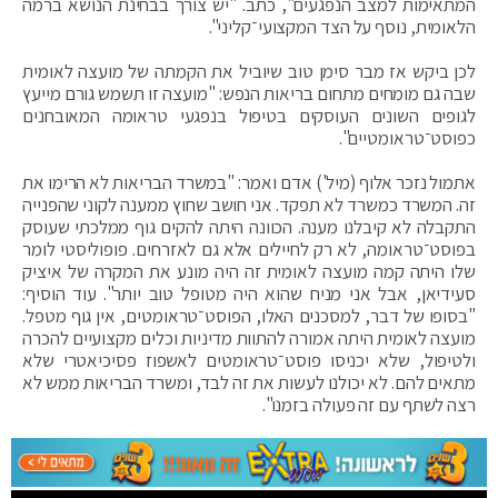
המתאימות למצב הנפגעים", כתב. "יש צורך בבחינת הנושא ברמה
הלאומית, נוסף על הצד המקצועי־קליני".
לכן ביקש אז מבר סימן טוב שיוביל את הקמתה של מועצה לאומית
שבה גם מומחים מתחום בריאות הנפש: "מועצה זו תשמש גורם מייעץ
לגופים השונים העוסקים בטיפול בנפגעי טראומה המאובחנים
כפוסט־טראומטיים".
אתמול נזכר אלוף (מיל') אדם ואמר: "במשרד הבריאות לא הרימו את
זה. המשרד כמשרד לא תפקד. אני חושב שחוץ ממענה לקוני שהפנייה
התקבלה לא קיבלנו מענה. הכוונה היתה להקים גוף ממלכתי שעוסק
בפוסט־טראומה, לא רק לחיילים אלא גם לאזרחים. פופוליסטי לומר
שלו היתה קמה מועצה לאומית זה היה מונע את המקרה של איציק
סעידיאן, אבל אני מניח שהוא היה מטופל טוב יותר". עוד הוסיף:
"בסופו של דבר, למסכנים האלו, הפוסט־טראומטים, אין גוף מטפל.
מועצה לאומית היתה אמורה להתוות מדיניות וכלים מקצועיים להכרה
ולטיפול, שלא יכניסו פוסט־טראומטים לאשפוז פסיכיאטרי שלא
מתאים להם. לא יכולנו לעשות את זה לבד, ומשרד הבריאות ממש לא
רצה לשתף עם זה פעולה בזמנו".