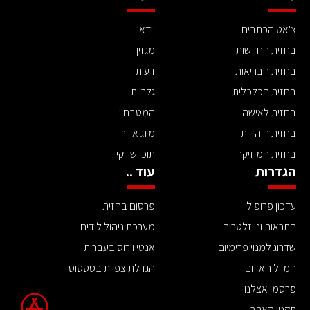
צ'אט הכתבים
וידאו
בחזית החדשות
מגזין
בחזית הבריאות
דעות
בחזית הכלכלית
גלריות
בחזית לאישה
המטבחון
בחזית היהדות
מזג אוויר
בחזית המוזיקה
תוכן שיווקי
הגדרות
עוד ..
עדכון פרופיל
פרסום בחזית
התראות וניוזלטרים
מערכת ניהול לידים
שדרוג למנוי פרימיום
אנטי וירוס בעברית
המייל האדום
הגדלת צפיות בסטטוס
פרסמו אצלנו
תקנון האתר