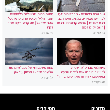
שוב טבח ביהודים • מחבלים הגיעו
מאות רבות של טילים בליסטיים
לעיר יפו מצוידים בנשק, ומטרתם:
שוגרו הלילה מאיראן וכיסו את כל
רצח יהודים | שבעה קדושים נרצחו
שטח ישראל | מה קרה- דקה אחר
| השם יקום דמם
דקה
אלי שפירא
אלי שפירא
עיתונאי מצרי: "מי שסייע
מטח משמעותי של כטב"מים שוגרו
להיווצרות התנאים לטבח שבעה
אל עבר ישראל מכיוון עיראק
באוקטובר- היו הדמוקרטים וביידן"
אלי שפירא
מאיר קרליץ
מדורים
המיוחדים