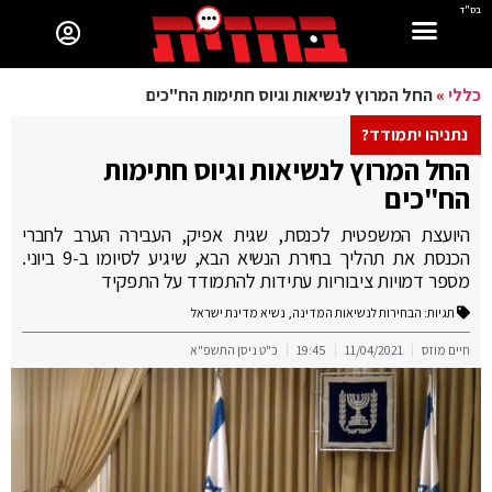
בס"ד
כללי
»
החל המרוץ לנשיאות וגיוס חתימות הח"כים
נתניהו יתמודד?
החל המרוץ לנשיאות וגיוס חתימות
הח"כים
היועצת המשפטית לכנסת, שגית אפיק, העבירה הערב לחברי
הכנסת את תהליך בחירת הנשיא הבא, שיגיע לסיומו ב-9 ביוני.
מספר דמויות ציבוריות עתידות להתמודד על התפקיד
תגיות:
הבחירות לנשיאות המדינה
,
נשיא מדינת ישראל
חיים מוזס
11/04/2021
19:45
כ"ט ניסן התשפ"א