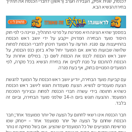
לכנסת, שגית אפיק, העבירה הערב (ראשון) לחברי הכנסת את תהליך
בחירת הנשיא הבא.
במסמך שהיא הציגה היא מפרטת על פרטי התהליך, וציינה כי לפי חוק
היסוד מועד הבחירה המדויק ייקבע על ידי יושב ראש הכנסת
בהתייעצות עם סגניו. הודעה על המועד תינתן לחברי הכנסת לפחות
שלושה שבועות מראש. אם המועד יחול שלא בזמן כנס הכנסת, על
יושב ראש הכנסת לכנס את הכנסת לשם כך. במילים אחרות: על
הכנסת להתכנס על מנת לקיים את בחירת הנשיא בכל מקרה, לפי
המועדים המנויים בחוק, אף בעת פגרה.
עם קביעת מועד הבחירה, יודיע יושב ראש הכנסת על המועד להגשת
הצעת מועמדים לנשיא. הצעת מועמדות תוגש ליושב ראש הכנסת
כשהיא חתומה בידי עשרה חברי הכנסת לפחות ובצירוף הסכמת
המועמד. ההצעה תוגש ביום ה-14 שלפני מועד הבחירה, וביום זה
בלבד.
חבר הכנסת אינו רשאי לחתום על הצעה של יותר ממועמד אחד; חבר
הכנסת שחתם על הצעה של יותר ממועמד אחד – יימחק שמו
מרשימת המציעים של כל המועמדים שהציע. אם בשל מחיקה זו נותר