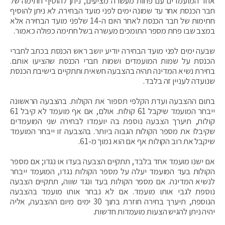
אחד המועמדים עם פחות מעשרה מציעים, ניתן להוסיף חתימה של
חבר הכנסת אחר עד שמונה ימים לפני מועד הבחירה. לא ניתן להוסיף
חתימות של חבר הכנסת לאחר היום ה-14 שלפני מועד הבחירה אלא
במצב שבו פחת מספר התומכים מעשרה בשל חתימה כפולה כאמור.
שבעה ימים לפני מועד הבחירה יודיע יושב ראש הכנסת בכתב לחברי
הכנסת על שמות המועמדים ושמות חברי הכנסת שהציעו אותם.
בחירת נשיא המדינה תהיה בהצבעה חשאית ותתקיים בישיבת הכנסת
שנועדה לעניין זה בלבד.
בתום ההצבעה ועדת הקלפי תספור את הקולות. בהצבעה הראשונה
ייבחר המועמד שיקבל 61 קולות. אולם, אם אף מועמד לא קיבל 61
קולות, תיערך הצבעה נוספת בה יועמדו לבחירה שני המועמדים
שקיבלו את מספר הקולות הגבוה ביותר. בהצבעה זו ייבחר המועמד
שיקבל את רוב הקולות אף אם הוא נמוך מ-61.
אם ישנו מועמד אחד בלבד, תתקיים הצבעה בעדו או נגדו; אם מספר
הקולות בעד המועמד יעלה על מספר הקולות נגדו, המועמד ייבחר
לנשיא המדינה. אם מספר הקולות בעד ונגד שווה, תתקיים הצבעה
נוספת לגבי אותו מועמד. אם לא נבחר אותו מועמד בהצבעה
הנוספת, תיערך בחירה חוזרת בתוך 30 ימים מיום ההצבעה, אליה
יהיה ניתן להגיש הצעות מועמדות חדשות.