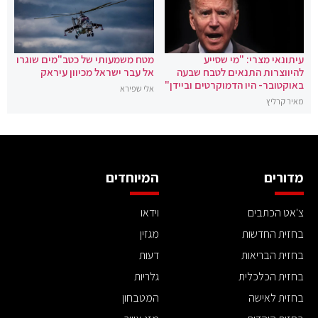
עיתונאי מצרי: "מי שסייע
מטח משמעותי של כטב"מים שוגרו
להיווצרות התנאים לטבח שבעה
אל עבר ישראל מכיוון עיראק
באוקטובר- היו הדמוקרטים וביידן"
אלי שפירא
מאיר קרליץ
מדורים
המיוחדים
צ'אט הכתבים
וידאו
בחזית החדשות
מגזין
בחזית הבריאות
דעות
בחזית הכלכלית
גלריות
בחזית לאישה
המטבחון