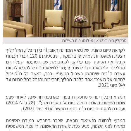
טרקלין בית הנשיא
| צילום:
בית השלום
לקראת סיום כהונתו של נשיא המדינה ראובן (רובי) ריבלין, החל הליך
הצעת המועמדות למחליפו בתפקיד, שבמסגרתו 120 חברי הכנסת
קיבלו את הטופס שבו עליהם לכתוב את שם המועמד שעליו הם
ממליצים לנשיאות. כדי להיות מועמד לנשיאות נדרש להביא לפחות
עשרה ח"כים שיחתמו בשביל המעוניין בכך, כאשר כל ח"כ יכול
לחתום על מועמד אחד בלבד. תהליך הבחירות יתנהל החל מהיום עד
ל-9 ביוני 2021.
הנשיא ריבלין יפרוש מתפקידו בעוד כארבעה חודשים, לאחר שבע
שנות נשיאות. כהונתו החלה ביום א' באב התשע"ד (28 ביולי 2014)
ועתידה להסתיים ביום כ"ט בתמוז התשפ"א (9 ביולי 2021).
המרוץ לכהונת הנשיאות הבאה, שכבר התרחש במידה מסוימת
מתחת לפני השטח, מגיע כעת לישורת הראשונה. היועצת המשפטית