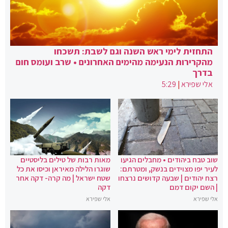
התחזית לימי ראש השנה וגם לשבת: תשכחו
מהקרירות הנעימה מהימים האחרונים • שרב ועומס חום
בדרך
אלי שפירא
|
5:29
שוב טבח ביהודים • מחבלים הגיעו
מאות רבות של טילים בליסטיים
לעיר יפו מצוידים בנשק, ומטרתם:
שוגרו הלילה מאיראן וכיסו את כל
רצח יהודים | שבעה קדושים נרצחו
שטח ישראל | מה קרה- דקה אחר
| השם יקום דמם
דקה
אלי שפירא
אלי שפירא