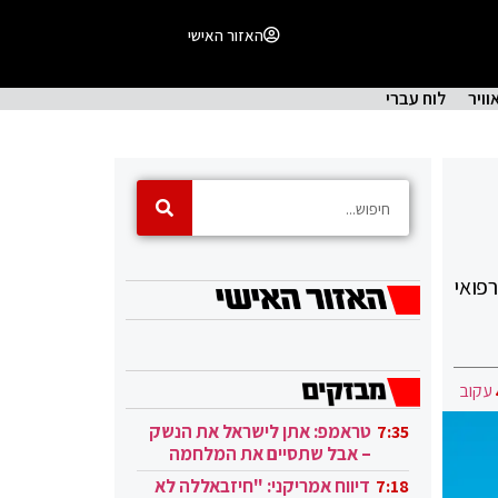
האזור האישי
וויר
לוח עברי
זין הרפואי
עקוב
טראמפ: אתן לישראל את הנשק
7:35
– אבל שתסיים את המלחמה
בעזה
דיווח אמריקני: "חיזבאללה לא
7:18