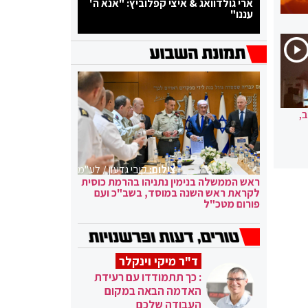
ארי גולדוואג & איצי קפלוביץ: "אנא ה'
עננו"
,
צילום:
קובי גדעון / לע"מ
ראש הממשלה בנימין נתניהו בהרמת כוסית
לקראת ראש השנה במוסד, בשב"כ ועם
פורום מטכ"ל
ד"ר מיקי וינקלר
: כך תתמודדו עם רעידת
האדמה הבאה במקום
העבודה שלכם