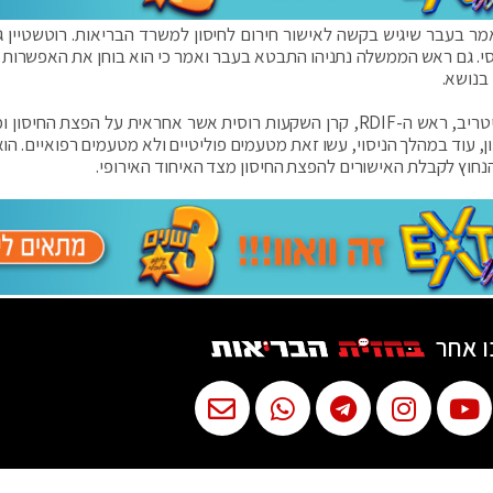
מר בעבר שיגיש בקשה לאישור חירום לחיסון למשרד הבריאות. רוטשטיין ג
יליון מנות מהחיסון הרוסי. גם ראש הממשלה נתניהו התבטא בעבר ואמר כי הוא בוחן את האפשרו
בנושא.
"רוסיה צדקה לכל אורך הדרך", אמר המדען קיריל דמיטריב, ראש ה-RDIF, קרן השקעות רוסית אשר אחראית על הפצת הח
, עוד במהלך הניסוי, עשו זאת מטעמים פוליטיים ולא מטעמים רפואיים. הוא
הנחוץ לקבלת האישורים להפצת החיסון מצד האיחוד האירופי.
ו אחר