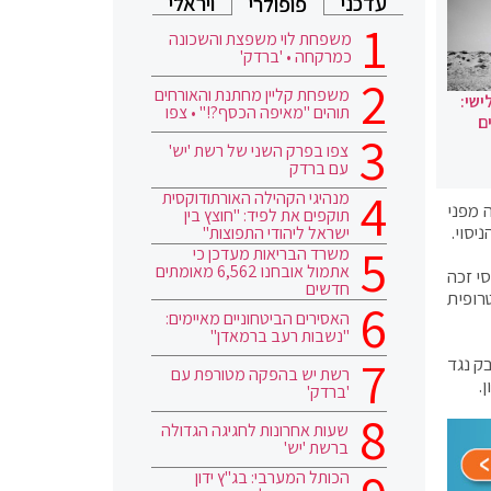
עדכני
ויראלי
פופולרי
משפחת לוי משפצת והשכונה
כמרקחה • 'ברדק'
משפחת קליין מחתנת והאורחים
ישי:
תוהים "מאיפה הכסף?!" • צפו
ם
צפו בפרק השני של רשת 'יש'
עם ברדק
מנהיגי הקהילה האורתודוקסית
מלאה מפני
תוקפים את לפיד: "חוצץ בין
ישראל ליהודי התפוצות"
משרד הבריאות מעדכן כי
אתמול אובחנו 6,562 מאומתים
י זכה
חדשים
טרופית
האסירים הביטחוניים מאיימים:
"נשבות רעב ברמאדן"
ק נגד
רשת יש בהפקה מטורפת עם
.
'ברדק'
שעות אחרונות לחגיגה הגדולה
ברשת 'יש'
הכותל המערבי: בג"ץ ידון