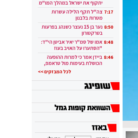
יתקוף את ישראל במהלך המו"מ
בקטאר"
צה"ל תקף הלילה עשרות
7:17
מטרות בלבנון
נער בן 15 נעצר כשנהג בפרעות
8:50
בטרקטורון
אמו של סמ"ר יאיר אביטן הי"ד:
8:48
"הסתערו על האויב בעוז
ובגבורה"
ביידן אמר כי למרות ההופעה
8:46
הכושלת בעימות מול טראמפ,
הוא ממשיך
לכל המבזקים >>