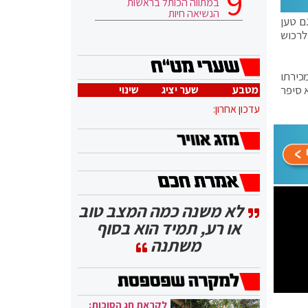
במתווה הכותל בראשות
הנשיאה חיות
ם טען
ת לרכוש
יסון ומכירתו
מטבע
שער יציג
שינוי
 סיפר
עדכון אחרון:
לא משנה כמה המצב טוב
או רע, תמיד הוא בסוף
משתנה
לקראת חג הסוכות: