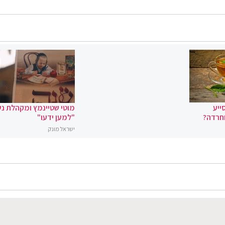
ייע
מוטי שטיינמץ ומקהלת נ
וחרדה?
"למען ידעו"
ישראל מונק