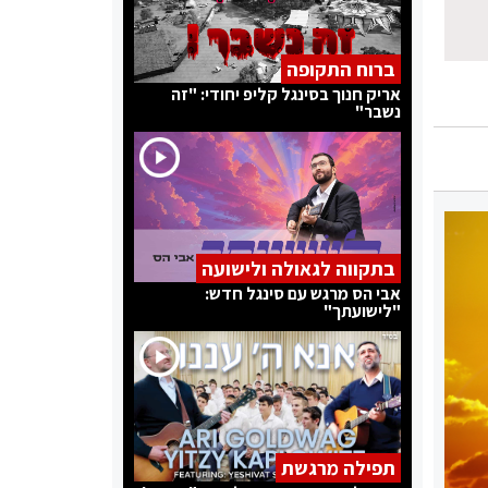
ברוח התקופה
אריק חנוך בסינגל קליפ יחודי: "זה
נשבר"
בתקווה לגאולה ולישועה
אבי הס מרגש עם סינגל חדש:
"לישועתך"
תפילה מרגשת