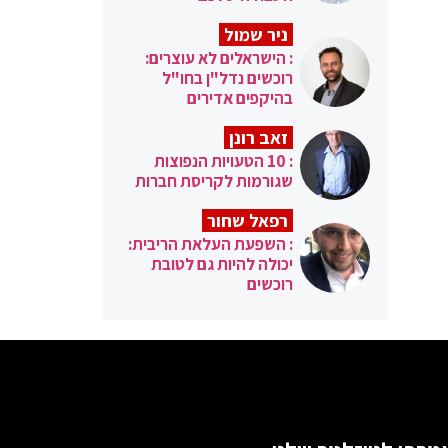
ניר שמול
: הישראלים לא עוצרים:
רוכשים נדל"ן בחו"ל
בהיקפים אדירים
זאב רונן
: 10 הטעויות הנפוצות
שגורמות לקריסת חברות
רפאל שחור
: השפעת העלאת הריבית:
יכולה להיות גם לטובת
רוכשים