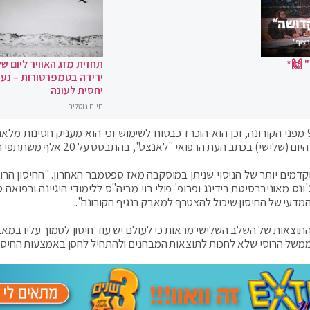
 🙌*
תחזית מזג האוויר ליום של
ירידה בטמפרטורות – נעי
יחסית לעונה
חיים גוטליב
החיסון הרוסי לקורונה ספוטניק 5 נמצא יעיל ב-91.6% מפני הקורונה, וכן הוא הוכרז כבטוח לשימוש וכי הוא מעניק חסינות 
שי) בכתב העת הרפואי "לאנצט", בהתבסס על 20 אלף משתתפי הניסוי.
קדמים יותר של הניסוי שניתן במוסקבה מאז ספטמבר האחרון. "החיסון הרוס
ונס מאוניברסיטת רידינג ופרופ' פולי רוי מביה"ס ללימודי היגיינה ורפואה 
המדעי של החיסון שיכול להצטרף למאבק בנגיף הקורונה".
תוצאות של השלב השלישי מראות כי לעולם יש עוד חיסון לסמוך עליו במאב
ממשל הרוסי שלא לחכות לתוצאות המבחנים ולהתחיל לחסן באמצעות החיסון