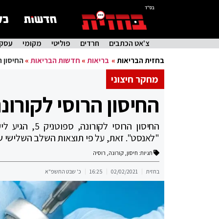
בס"ד
צ'אט הכתבים
חרדים
פוליטי
מקומי
עסקי
בחזית הבריאות
»
בריאות
»
חדשות הבריאות
»
החיסון הר
מחקר חיצוני
החיסון הרוסי לקורונה יע
"לאנסט". זאת, על פי תוצאות השלב השלישי של
תגיות:
חיסון
,
קורונה
,
רוסיה
בחזית
02/02/2021
16:25
כ' שבט התשפ"א