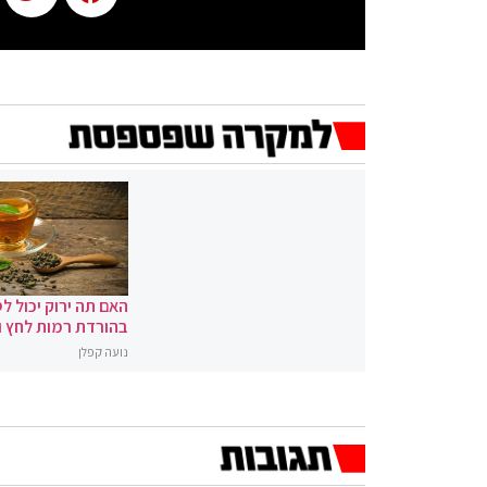
האם תה ירוק יכול לס
בהורדת רמות לחץ 
נועה קפלן