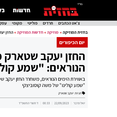
בס"ד
צ'אט הכתבים
חרדים
פוליטי
מקומי
עסקי
בחזית המוזיקה
»
מוזיקה
»
חדשות המוזיקה
»
החזן יעק
יום הכיפורים
החזן יעקב שטארק מ
הנוראים: "שמע קולי
באווירת הימים הנוראים, משחרר החזן יעקב שט
"שמע קולינו" של משה קוסוביצקי
תגיות:
יעקב שטארק
יואל פרבר
22/09/2023
00:33
ז' תשרי התשפ"ד