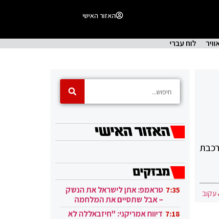
האזור האישי
וויר
לוח עברי
רכבת
טראמפ: אתן לישראל את הנשק
7:35
עקוב
– אבל שתסיים את המלחמה
בעזה
דיווח אמריקני: "חיזבאללה לא
7:18