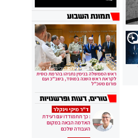
צילום:
קובי גדעון / לע"מ
ראש הממשלה בנימין נתניהו בהרמת כוסית
לקראת ראש השנה במוסד, בשב"כ ועם
פורום מטכ"ל
ד"ר מיקי וינקלר
: כך תתמודדו עם רעידת
האדמה הבאה במקום
העבודה שלכם