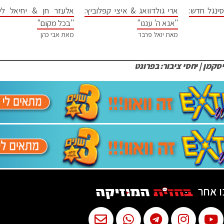
ינגל חדש:
ארי גולדוואג & איצי קפלוביץ:
אלעזר חן & יחיאל ליכ
"אנא ה' עננו"
"בכל מקום"
מאת יואל פרבר
מאת אבי כהן
סקמן | יחסי ציבור: בפרונט
ו אחר