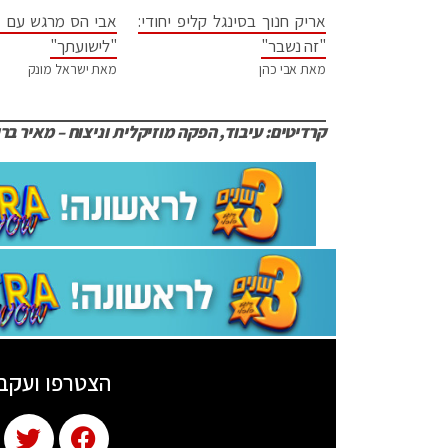
אריק חנוך בסינגל קליפ יחודי:
אבי הס מרגש עם ס
"זה נשבר"
"לישועתך"
מאת אבי כהן
מאת ישראל מונק
קרדיטים: עיבוד, הפקה מוזיקלית וניצוח – מאיר ברי
הצטרפו ועקב