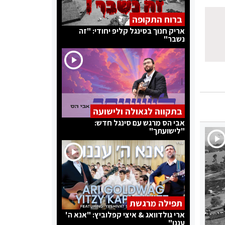
ברוח התקופה
אריק חנוך בסינגל קליפ יחודי: "זה
נשבר"
בתקווה לגאולה ולישועה
אבי הס מרגש עם סינגל חדש:
"לישועתך"
תפילה מרגשת
ארי גולדוואג & איצי קפלוביץ: "אנא ה'
עננו"