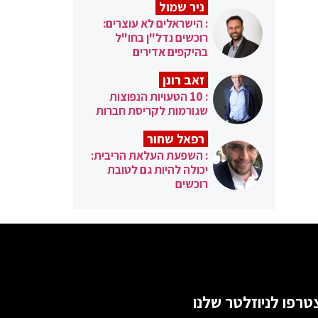
ניר שמול
: הישראלים לא עוצרים:
רוכשים נדל"ן בחו"ל
בהיקפים אדירים
זאב רונן
: 10 הטעויות הנפוצות
שגורמות לקריסת חברות
רפאל שחור
: השפעת העלאת הריבית:
יכולה להיות גם לטובת
רוכשים
טרפו לניוזלטר שלנו