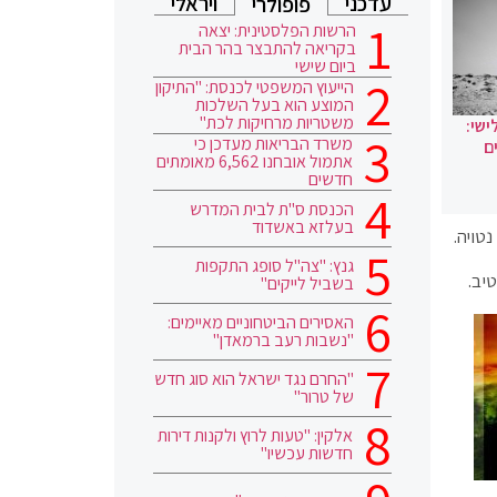
עדכני
ויראלי
פופולרי
הרשות הפלסטינית: יצאה
בקריאה להתבצר בהר הבית
ביום שישי
הייעוץ המשפטי לכנסת: "התיקון
המוצע הוא בעל השלכות
משטריות מרחיקות לכת"
ישי:
משרד הבריאות מעדכן כי
ם
אתמול אובחנו 6,562 מאומתים
חדשים
הכנסת ס"ת לבית המדרש
בעלזא באשדוד
טויה.
גנץ: "צה"ל סופג התקפות
יב.
בשביל לייקים"
האסירים הביטחוניים מאיימים:
"נשבות רעב ברמאדן"
"החרם נגד ישראל הוא סוג חדש
של טרור"
אלקין: "טעות לרוץ ולקנות דירות
חדשות עכשיו"