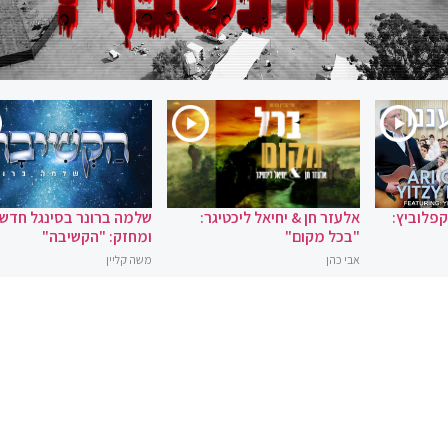
 קפלוביץ:
אלעזר חן & יחיאל ליכטיגר:
שלמה ברונר בסינגל חדש
"בכל מקום"
ומחזק: "הקשיבה"
אבי כהן
משה קליין