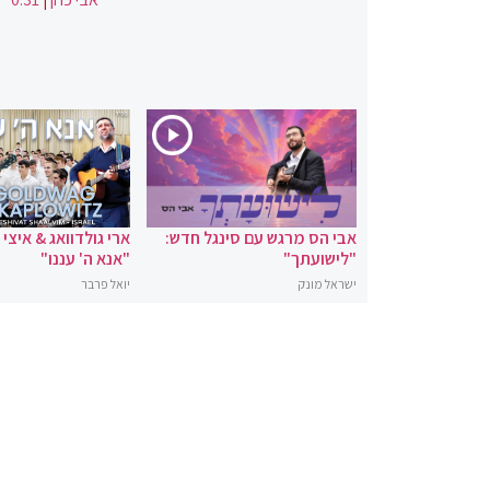
אבי הס מרגש עם סינגל חדש:
ארי גולדוואג & איצי
"לישועתך"
"אנא ה' עננו"
ישראל מונק
יואל פרבר