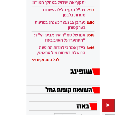
יתקוף את ישראל במהלך המו"מ
בקטאר"
צה"ל תקף הלילה עשרות
7:17
מטרות בלבנון
נער בן 15 נעצר כשנהג בפרעות
8:50
בטרקטורון
אמו של סמ"ר יאיר אביטן הי"ד:
8:48
"הסתערו על האויב בעוז
ובגבורה"
ביידן אמר כי למרות ההופעה
8:46
הכושלת בעימות מול טראמפ,
הוא ממשיך
לכל המבזקים >>