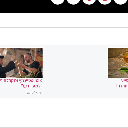
ייע
מוטי שטיינמץ ומקהלת נ
וחרדה?
"למען ידעו"
ישראל מונק