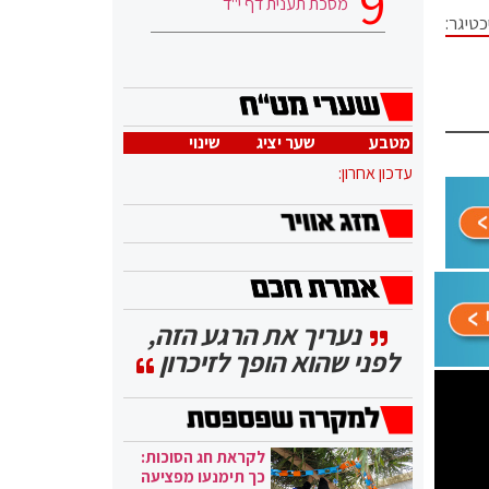
מסכת תענית דף י"ד
טיגר:
מטבע
שער יציג
שינוי
עדכון אחרון:
נעריך את הרגע הזה,
לפני שהוא הופך לזיכרון
לקראת חג הסוכות:
כך תימנעו מפציעה