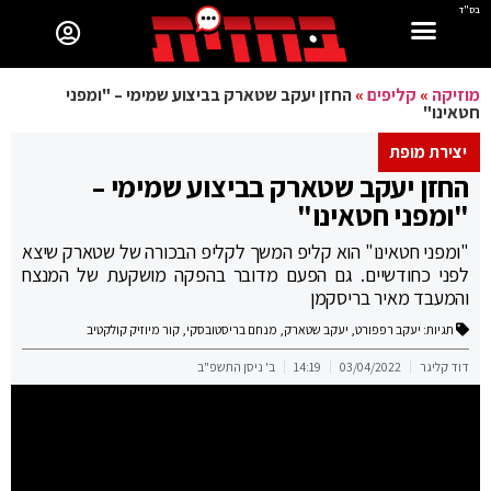
בס"ד
מוזיקה
»
קליפים
»
החזן יעקב שטארק בביצוע שמימי – "ומפני
חטאינו"
יצירת מופת
החזן יעקב שטארק בביצוע שמימי –
"ומפני חטאינו"
"ומפני חטאינו" הוא קליפ המשך לקליפ הבכורה של שטארק שיצא
לפני כחודשיים. גם הפעם מדובר בהפקה מושקעת של המנצח
והמעבד מאיר בריסקמן
תגיות:
יעקב רפפורט
,
יעקב שטארק
,
מנחם בריסטובסקי
,
קור מיוזיק קולקטיב
דוד קליגר
03/04/2022
14:19
ב' ניסן התשפ"ב