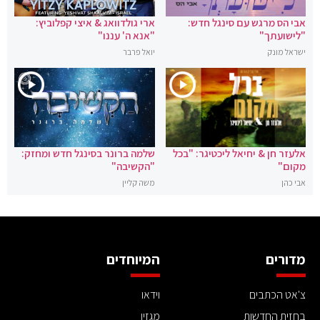
אבי הס מרגש עם סינגל חדש:
ארי גולדוואג & איצי קפלוביץ:
"לישועתך"
"אנא ה' עננו"
ישראל מונק
יואל פרבר
אלעזר חן & יחיאל ליכטיגר: "בכל
שלמה ברונר בסינגל חדש ומחזק:
מקום"
"הקשיבה"
אבי כהן
משה קליין
מדורים
המיוחדים
צ'אט הכתבים
וידאו
בחזית החדשות
מגזין