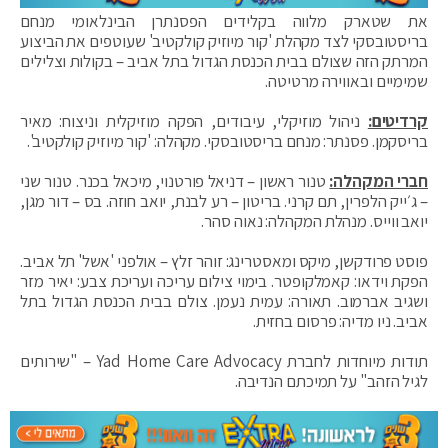
את שטארק מלווה בקלידים הפסנתרן הבינלאומי מנחם
בריסטובסקי לצד מקהלת 'קור מיוזיק קולקטיב' שעוטפים את הביצוע
המרתק הזה שצולם בבית הכנסת הגדול בתל אביב – בקולות וצלילים
שמימיים ובאווירה מרטיטה.
קרדיטים:
ניהול מוזיקלי, עיבודים, הפקה מוזיקלית וניצוח: מאיר
בריסקמן. פסנתר: מנחם בריסטובסקי. מקהלה: 'קור מיוזיק קולקטיב'.
חברי המקהלה:
טנור ראשון – דניאל פורטנוי, מיכאל בכנר. טנור שני
– ג׳ייק הלפרין, תם קרני. בריטון – רע לבנת, יואב חוזה. בס – דור מגן,
יואב ווייס. מנהלת המקהלה: נאוה סהר.
פוסט פרודקשן, מיקס ומאסטרינג: זוהר זלץ – אולפני 'אשל' תל אביב.
הפקת וידאו: קאמלקופטר. בימוי צילום עריכה ועריכת צבע: יאיר מזר
ושגיב אברמוב. תאורה: עמית נעמן. צולם בבית הכנסת הגדול בתל
אביב. ניו מדיה: פרסום בחזית.
תודות מיוחדות לחברת Yad Home Care Advocacy – "שירותים
לגיל הזהב" על תמיכתם הנדיבה.