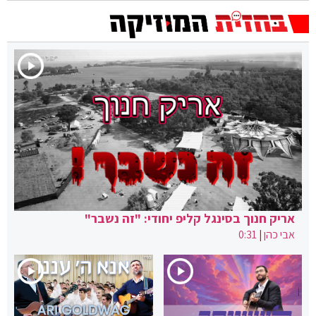
אריק חנוך בסינגל קליפ יחודי: "זה נשבר"
אבי כהן
|
0:31