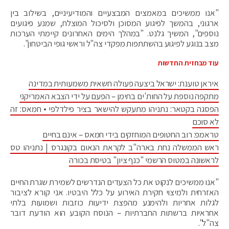
"אנו ממשיכים במאמצים המבצעיים והמודיעיניים, בשילוב בין
ארגוני, בהמשך לפיגוע המסוכן ולסיכול המוצלח, שמנע פיגועים
נוספים", המשיך גלנט. "במהלך הימים האחרונים קיימתי הערכות
מצב בנוגע לפיגוע בהשתתפות מפקדי צה"ל וראשי גופי הביטחון".
עוד מבחזית החדשות
איראן טוענת: ישראל ביצעה פעולה חשאית משמעותית במדינה
מתקפה נוספת על החות'ים בתימן – הפעם על ידי הצבא האמריקני
הפסגה בקטאר: נתניהו מתעקש להישאר בציר פילדלפי • חמאס: זה
לא סוכם
טראמפ: רוב החטופים המוחזקים בידי חמאס – אינם בחיים
ראש הממשלה נחת בארה"ב לקראת הנאום בקונגרס | נתניהו טס
לראשונה במטוס הרשמי "כנף ציון" בטיסת בכורה
"אנו ממשיכים לנקוט את כל הצעדים הנדרשים לשמירת שגרת החיים
האזרחית ולמיצוי חקירת האירוע על כלל היבטיו. אני קורא לציבור
לגלות אחריות ולהימנע מהפצת ידיעות כוזבות ושמועות בלתי
אחראיות ברשתות החברתיות – הנוסח הקובע הוא הודעת דובר
צה"ל".