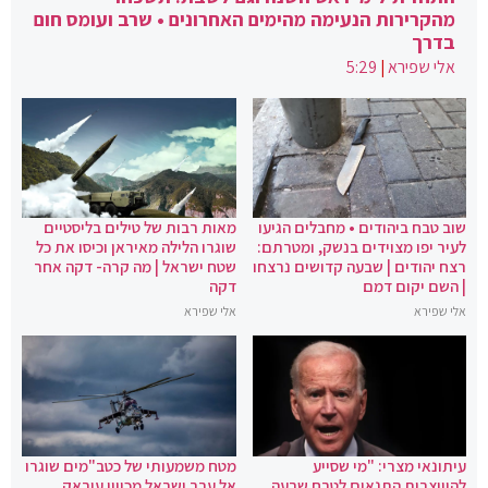
מהקרירות הנעימה מהימים האחרונים • שרב ועומס חום
בדרך
אלי שפירא
|
5:29
שוב טבח ביהודים • מחבלים הגיעו
מאות רבות של טילים בליסטיים
לעיר יפו מצוידים בנשק, ומטרתם:
שוגרו הלילה מאיראן וכיסו את כל
רצח יהודים | שבעה קדושים נרצחו
שטח ישראל | מה קרה- דקה אחר
| השם יקום דמם
דקה
אלי שפירא
אלי שפירא
עיתונאי מצרי: "מי שסייע
מטח משמעותי של כטב"מים שוגרו
להיווצרות התנאים לטבח שבעה
אל עבר ישראל מכיוון עיראק