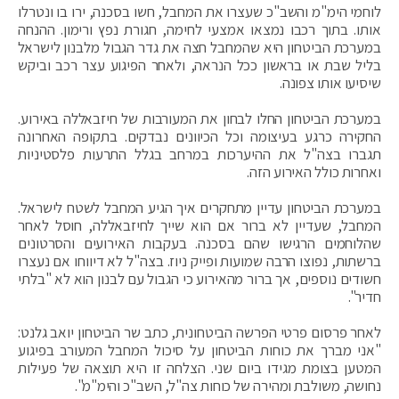
לוחמי הימ"מ והשב"כ שעצרו את המחבל, חשו בסכנה, ירו בו ונטרלו
אותו. בתוך רכבו נמצאו אמצעי לחימה, חגורת נפץ ורימון. ההנחה
במערכת הביטחון היא שהמחבל חצה את גדר הגבול מלבנון לישראל
בליל שבת או בראשון ככל הנראה, ולאחר הפיגוע עצר רכב וביקש
שיסיעו אותו צפונה.
במערכת הביטחון החלו לבחון את המעורבות של חיזבאללה באירוע.
החקירה כרגע בעיצומה וכל הכיוונים נבדקים. בתקופה האחרונה
תגברו בצה"ל את ההיערכות במרחב בגלל התרעות פלסטיניות
ואחרות כולל האירוע הזה.
במערכת הביטחון עדיין מתחקרים איך הגיע המחבל לשטח לישראל.
המחבל, שעדיין לא ברור אם הוא שייך לחיזבאללה, חוסל לאחר
שהלוחמים הרגישו שהם בסכנה. בעקבות האירועים והסרטונים
ברשתות, נפוצו הרבה שמועות ופייק ניוז. בצה"ל לא דיווחו אם נעצרו
חשודים נוספים, אך ברור מהאירוע כי הגבול עם לבנון הוא לא "בלתי
חדיר".
לאחר פרסום פרטי הפרשה הביטחונית, כתב שר הביטחון יואב גלנט:
"אני מברך את כוחות הביטחון על סיכול המחבל המעורב בפיגוע
המטען בצומת מגידו ביום שני. הצלחה זו היא תוצאה של פעילות
נחושה, משולבת ומהירה של כוחות צה"ל, השב"כ והימ"מ".