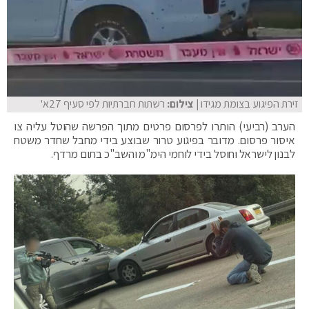
זירת הפיגוע בצומת מגידו
| צילום:
רשתות חברתיות לפי סעיף 27א'
הערב (רביעי) הותרו לפרסום פרטים מתוך הפרשה שהוטל עליה צו
איסור פרסום. מדובר בפיגוע טרור שבוצע בידי מחבל שחדר משטח
לבנון לישראל וחוסל בידי לוחמי הימ"מ והשב"כ בתום מרדף.