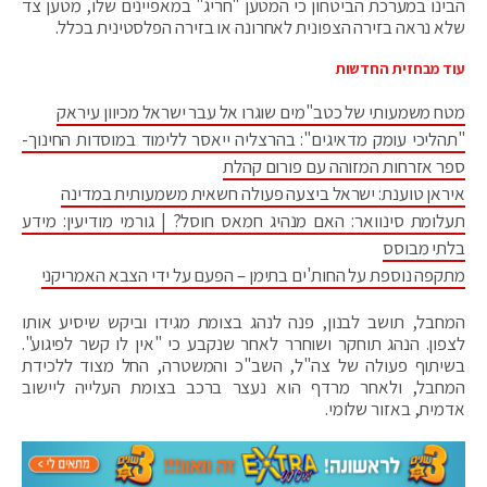
הבינו במערכת הביטחון כי המטען "חריג" במאפיינים שלו, מטען צד
שלא נראה בזירה הצפונית לאחרונה או בזירה הפלסטינית בכלל.
עוד מבחזית החדשות
מטח משמעותי של כטב"מים שוגרו אל עבר ישראל מכיוון עיראק
"תהליכי עומק מדאיגים": בהרצליה ייאסר ללימוד במוסדות החינוך-
ספר אזרחות המזוהה עם פורום קהלת
איראן טוענת: ישראל ביצעה פעולה חשאית משמעותית במדינה
תעלומת סינוואר: האם מנהיג חמאס חוסל? | גורמי מודיעין: מידע
בלתי מבוסס
מתקפה נוספת על החות'ים בתימן – הפעם על ידי הצבא האמריקני
המחבל, תושב לבנון, פנה לנהג בצומת מגידו וביקש שיסיע אותו
לצפון. הנהג תוחקר ושוחרר לאחר שנקבע כי "אין לו קשר לפיגוע".
בשיתוף פעולה של צה"ל, השב"כ והמשטרה, החל מצוד ללכידת
המחבל, ולאחר מרדף הוא נעצר ברכב בצומת העלייה ליישוב
אדמית, באזור שלומי.