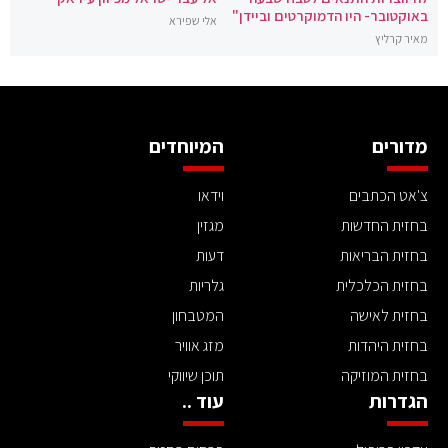
באוקטובר- היו הדמוקרטים וביידן"
אלי שפירא
מאיר קרליץ
מדורים
המיוחדים
צ'אט הכתבים
וידאו
בחזית החדשות
מגזין
בחזית הבריאות
דעות
בחזית הכלכלית
גלריות
בחזית לאישה
המטבחון
בחזית היהדות
מזג אוויר
בחזית המוזיקה
תוכן שיווקי
הגדרות
עוד ..