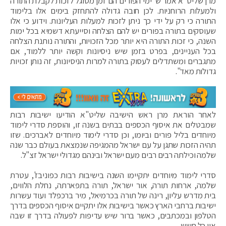
מרן שליט"א אמר ש"ימי הפורים הם זמן מסוגל לזכות לקבלת התורה
ולמעלות הרוחניות. לכן חובה גדולה להתחזק בימים אלו בלימוד
התורה כי רק על ידי כך ניתן לזכות למעלות העליונות. וידוע כי אלו
שעוסקים בתורה בפורים יש להם הצלחה וסייעתא דשמיא בכל ימות
השנה, כי זכות התורה היא יותר מכל הזכויות, והתורה נותנת הצלחה
בכל העניינים, בפרט בזמן שיש ניסיונות וקשה יותר ללמוד, אם
מתגברים ומשתדלים לעסוק בתורה למרות הניסיונות, זה נותן זכויות
גדולות מאד".
לאחר הוראת מרן ראש הישיבה שליט"א הודיעו ישיבות רבות
שמבטלים את איסוף הכספים בבתים בשנה זו, והוספת סדרי לימוד
מיוחדים בליל פורים וביומו, וכן סדרי לימוד מיוחדים לאברכים. שזו
תהיה הזכות שתגן על עם ישראל מהמגיפה שנמצאת בעולם כבר שנה
שלמה וכילתה רבים רבים מעם ישראל ובינהם מגדולי ישראל זצ"ל.
סדרי לימוד מיוחדים יתקיימו השנה בישיבות רבות כפוניבז', עטרת
שלמה, ארחות תורה, אור ישראל, תורה בתפארתה, נחלת הלווים,
בית מדרש עליון, רינה של תורה בכרמיאל, מיר ברכפלד ועוד עשרות
ישיבות ברחבי הארץ כאשר בישיבות אלו יתקיים איסוף הכספים בדרך
הטלפון ובמכתבים, כאשר ברור שיש עדיפות לפעולה בדרך זו שבה
אין כל חשש.