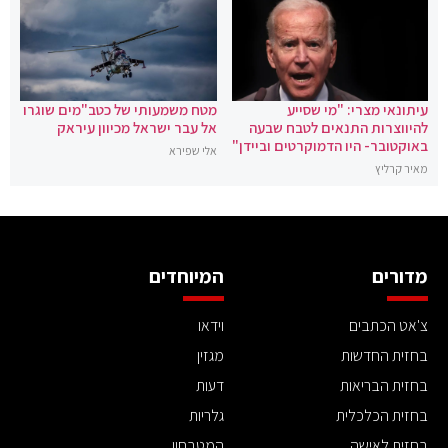
עיתונאי מצרי: "מי שסייע
מטח משמעותי של כטב"מים שוגרו
להיווצרות התנאים לטבח שבעה
אל עבר ישראל מכיוון עיראק
באוקטובר- היו הדמוקרטים וביידן"
אלי שפירא
מאיר קרליץ
מדורים
המיוחדים
צ'אט הכתבים
וידאו
בחזית החדשות
מגזין
בחזית הבריאות
דעות
בחזית הכלכלית
גלריות
בחזית לאישה
המטבחון