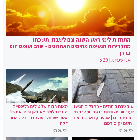
התחזית לימי ראש השנה וגם לשבת: תשכחו
מהקרירות הנעימה מהימים האחרונים • שרב ועומס חום
בדרך
אלי שפירא
|
5:29
שוב טבח ביהודים • מחבלים הגיעו
מאות רבות של טילים בליסטיים
לעיר יפו מצוידים בנשק, ומטרתם:
שוגרו הלילה מאיראן וכיסו את כל
רצח יהודים | שבעה קדושים נרצחו
שטח ישראל | מה קרה- דקה אחר
| השם יקום דמם
דקה
אלי שפירא
אלי שפירא