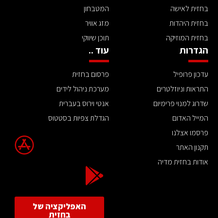
בחזית לאישה
המטבחון
בחזית היהדות
מזג אוויר
בחזית המוזיקה
תוכן שיווקי
הגדרות
עוד ..
עדכון פרופיל
פרסום בחזית
התראות וניוזלטרים
מערכת ניהול לידים
שדרוג למנוי פרימיום
אנטי וירוס בעברית
המייל האדום
הגדלת צפיות בסטטוס
פרסמו אצלנו
תקנון האתר
אודות בחזית מדיה
האפליקציה של
בחזית