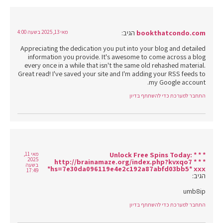
bookthatcondo.com
הגיב:
מאי 13, 2025 בשעה 4:00
Appreciating the dedication you put into your blog and detailed
information you provide. It's awesome to come across a blog
every once in a while that isn't the same old rehashed material.
Great read! I've saved your site and I'm adding your RSS feeds to
my Google account.
התחבר למערכת כדי להשתתף בדיון
* * * Unlock Free Spins Today:
מאי 11,
2025
http://brainamaze.org/index.php?kvxqo7 * * *
בשעה
hs=7e30da096119e4e2c192a87abfd03bb5* ххх*
17:49
הגיב:
umb8ip
התחבר למערכת כדי להשתתף בדיון