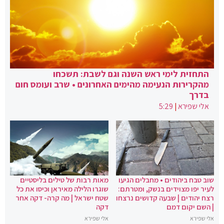
התחזית לימי ראש השנה וגם לשבת: תשכחו
מהקרירות הנעימה מהימים האחרונים • שרב ועומס חום
בדרך
אלי שפירא
|
5:29
שוב טבח ביהודים • מחבלים הגיעו
מאות רבות של טילים בליסטיים
לעיר יפו מצוידים בנשק, ומטרתם:
שוגרו הלילה מאיראן וכיסו את כל
רצח יהודים | שבעה קדושים נרצחו
שטח ישראל | מה קרה- דקה אחר
| השם יקום דמם
דקה
אלי שפירא
אלי שפירא