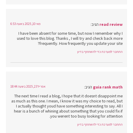
read review
הגיב:
מאי 10, 2025 בשעה 6:53
I have been absent for some time, but now I remember why I
used to love this blog. Thanks , I will try and check back more
frequently. How frequently you update your site?
התחבר למערכת כדי להשתתף בדיון
guia rank math
הגיב:
אפריל 23, 2025 בשעה 18:44
The next time I read a blog, I hope that it doesnt disappoint me
as much as this one. I mean, I know it was my choice to read, but
I actually thought youd have something interesting to say. All I
hear is a bunch of whining about something that you could fix if
you werent too busy looking for attention.
התחבר למערכת כדי להשתתף בדיון