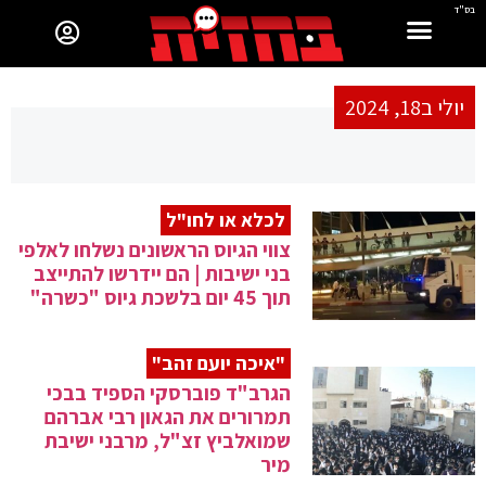
בס"ד
יולי ב18, 2024
לכלא או לחו"ל
צווי הגיוס הראשונים נשלחו לאלפי
בני ישיבות | הם יידרשו להתייצב
תוך 45 יום בלשכת גיוס "כשרה"
"איכה יועם זהב"
הגרב"ד פוברסקי הספיד בבכי
תמרורים את הגאון רבי אברהם
שמואלביץ זצ"ל, מרבני ישיבת
מיר