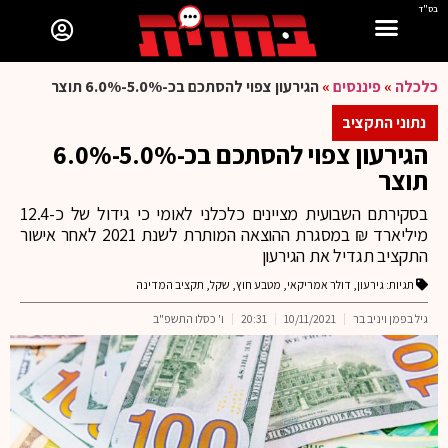
בס"ד
כלכלה
»
פיננסים
»
הגירעון צפוי להסתכם בכ-5.0%-6.0% תוצר
נתוני התקציב
הגירעון צפוי להסתכם בכ-5.0%-6.0%
תוצר
בסקירתם השבועית מציינים כלכלני לאומי כי גידול של כ-12.4
מיליארד ₪ במסגרת ההוצאה המותרת לשנת 2021 לאחר אישור
התקציב תגדיל את הגירעון
תגיות:
גירעון
,
דולר אמריקאי
,
מטבע חוץ
,
שקל
,
תקציב המדינה
גיל בפמן ויניב בר
10/11/2021
20:31
ו' כסלו התשפ"ב