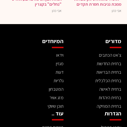
ממכת גניבות חסרת תקדים
"נחלים" בקצרין
אבי כהן
אבי כהן
מדורים
המיוחדים
צ'אט הכתבים
וידאו
בחזית החדשות
מגזין
בחזית הבריאות
דעות
בחזית הכלכלית
גלריות
בחזית לאישה
המטבחון
בחזית היהדות
מזג אוויר
בחזית המוזיקה
תוכן שיווקי
הגדרות
עוד ..