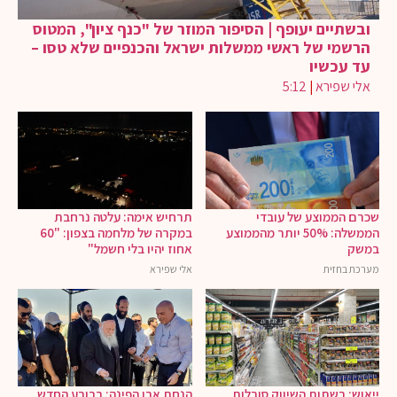
ובשתיים יעופף | הסיפור המוזר של "כנף ציון", המטוס
הרשמי של ראשי ממשלות ישראל והכנפיים שלא טסו –
עד עכשיו
אלי שפירא
|
5:12
שכרם הממוצע של עובדי
תרחיש אימה: עלטה נרחבת
הממשלה: 50% יותר מהממוצע
במקרה של מלחמה בצפון: "60
במשק
אחוז יהיו בלי חשמל"
מערכת בחזית
אלי שפירא
ייאוש: רשתות השיווק סובלות
הנחת אבן הפינה: ברובע החדש