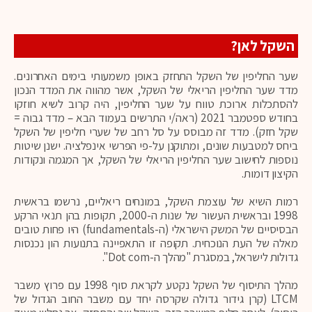
השקל לאן?
שער החליפין של השקל התחזק באופן משמעותי בימים האחרונים.
מדד שער החליפין הריאלי של השקל, אשר מהווה את המדד הנכון
להסתכלות ארוכת טווח על שער החליפין, היה קרוב לשיא חוזקו
בחודש ספטמבר 2021 (ראה/י התרשים בעמוד הבא – מדד גבוה =
שקל חזק). מדד זה מבוסס על סל רחב של שערי חליפין של השקל
ביחס למטבעות שונים, ומתוקנן על-פי הפרשי אינפלציה. ישנן שיטות
נוספות לחישוב שער החליפין הריאלי של השקל, אך המגמה ונקודות
הקיצון דומות.
רמות השיא של עוצמת השקל, במונחים ריאליים, נרשמו בראשית
1998 ובראשית העשור של שנות ה-2000, תקופות בהן תנאי הרקע
הבסיסיים של המשק הישראלי (ה-fundamentals) היו פחות טובים
מאלה של העת הנוכחית. תקופה זו התאפיינה בתנועות הון נכנסות
גדולות לישראל, במסגרת "מהלך ה-Dot com".
מהלך התיסוף של השקל נקטע לקראת סוף 1998 עם פרוץ משבר
LTCM (קרן גידור גדולה שקרסה יחד עם משבר החוב הגדול של