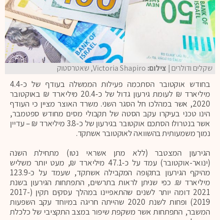
שקלים ודולרים
| צילום:
Victoria Shapiro, שאטרסטוק
בחודש אוקטובר הסתכמה פעילות הממשלה בעודף של כ-4.4
מיליארד ₪ לעומת גירעון גדול של כ-20.4 מיליארד ₪ באוקטובר
2020, אשר במהלכו חל הסגר השני. משרד האוצר מציין כי העודף
הינו טכני בעיקרו עקב הסטה של תקבולי מסים מחודש ספטמבר,
אשר בנטרולו הסתכם אוקטובר בגירעון של כ-3.8 מיליארד ₪ – עדיין
נמוך משמעותית בהשוואה לאוקטובר אשתקד.
הגירעון המצטבר (ללא מתן אשראי נטו) מתחילת השנה
(ינואר-אוקטובר) עמד על כ-47.1 מיליארד ₪, מעט יותר משליש
מהיקף הגירעון בתקופה המקבילה אשתקד, שעמד על כ-123.9
מיליארד ₪. כפי שניתן לראות בתרשים, התפתחות הגירעון בשנת
2021 דומה יותר לשנים שהתאפיינו במהלך עסקים תקין (2017-
2019) ופחות לשנת 2020 שהייתה חריגה במיוחד עקב השפעות
המשבר, התפתחות אשר משקפת שיפור במצב התקציבי של כלכלת