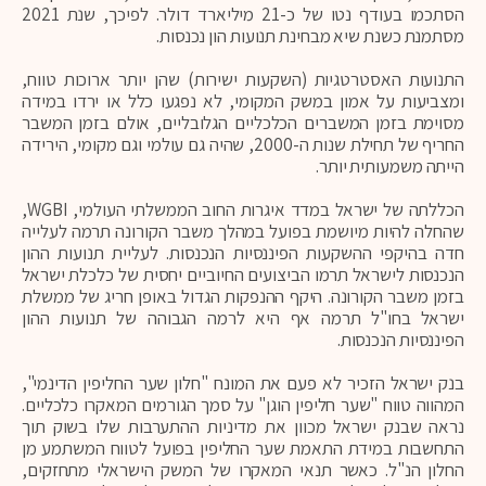
הסתכמו בעודף נטו של כ-21 מיליארד דולר. לפיכך, שנת 2021
מסתמנת כשנת שיא מבחינת תנועות הון נכנסות.
התנועות האסטרטגיות (השקעות ישירות) שהן יותר ארוכות טווח,
ומצביעות על אמון במשק המקומי, לא נפגעו כלל או ירדו במידה
מסוימת בזמן המשברים הכלכליים הגלובליים, אולם בזמן המשבר
החריף של תחילת שנות ה-2000, שהיה גם עולמי וגם מקומי, הירידה
הייתה משמעותית יותר.
הכללתה של ישראל במדד איגרות החוב הממשלתי העולמי, WGBI,
שהחלה להיות מיושמת בפועל במהלך משבר הקורונה תרמה לעלייה
חדה בהיקפי ההשקעות הפיננסיות הנכנסות. לעליית תנועות ההון
הנכנסות לישראל תרמו הביצועים החיוביים יחסית של כלכלת ישראל
בזמן משבר הקורונה. היקף ההנפקות הגדול באופן חריג של ממשלת
ישראל בחו"ל תרמה אף היא לרמה הגבוהה של תנועות ההון
הפיננסיות הנכנסות.
בנק ישראל הזכיר לא פעם את המונח "חלון שער החליפין הדינמי",
המהווה טווח "שער חליפין הוגן" על סמך הגורמים המאקרו כלכליים.
נראה שבנק ישראל מכוון את מדיניות ההתערבות שלו בשוק תוך
התחשבות במידת התאמת שער החליפין בפועל לטווח המשתמע מן
החלון הנ"ל. כאשר תנאי המאקרו של המשק הישראלי מתחזקים,