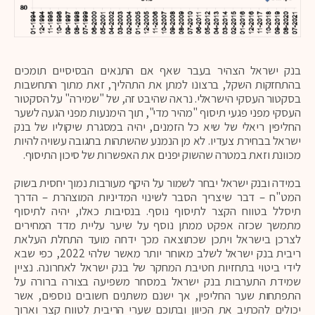
בנק ישראל הצהיר בעבר שאף אם התנאים הבסיסיים תומכים
בהתחזקות השקל, ברצונו למתן את התהליך, זאת מתוך התחשבות
בסקטור העסקי הישראלי. נראה שהיבט זה, של "שמירה" על הסקטור
העסקי מפני פגעי תיסוף "מהיר מדי", תוך הימנעות מפני הגעה לשער
החליפין ריאלי של שיא כל הזמנים, יהיה במסגרת שיקוליו של בנק
ישראל בבחירת צעדיו. לא מן הנמנע שהשתהות בתגובה עשויה להיות
מכוונת וזאת במטרה שהשוק יפנים את האפשרות של סיכון התיסוף.
במידה ובנק ישראל יבחר לשמור על היקף מעורבות נמוך יחסית בשוק
המט"ח – דבר שיצריך הסבר לשינוי המדיניות המוצהרת – הדרך
תיסלל בטווח הקצר לתיסוף נוסף. בנסיבות כאלו, יהיה לתיסוף
מתמשך שכזה אפקט ממתן נוסף על שיער עליית מדד המחירים
לצרכן בישראל ויתכן שכתוצאה מכך ידחה מועד התחלת העלאת
ריבית בנק ישראל לשלב מאוחר יותר מאשר שלהי 2022, כפי שבא
לידי ביטוי בתחזיות חטיבת המחקר של בנק ישראל לאחרונה. נציין
שמידת התערבות בנק ישראל במסחר משפיעה בצורה ברורה על
התפתחות שער החליפין, אך ישנם משתנים חשובים נוספים, אשר
יכולים להכתיב את הכיוון ובתוכם שערי הריבית לטווח קצר וארוך