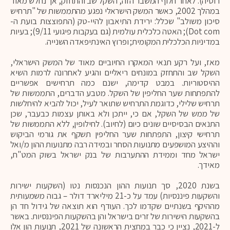
רוסיה). לאחר חלוף המשבר הזה, השקל שב והתחזק, אך נחלש מאוד
במהלך 2002, כאשר המשק הישראלי נפגע מהתממשות של "תרחיש
סיכון משולב" שכלל: ירידת התיאבון להיי-טק (התפוצצות בועת ה-
Dot com); האטה כלכלית עולמית (גם בעקבות פיגועי 9/11); בעיות
במדיניות הכלכלית המקומית; ופרוץ האינתיפאדה השנייה.
מאז, ועל רקע תנאי המאקרו החיוביים מאוד של המשק הישראלי,
השקל שב והתחזק במונחים ריאליים והגיע לאחרונה לרמות השיא
ההיסטוריות. במבט קדימה, ישנם כמה תרחישים אפשריים
להתפתחות שער החליפין של השקל. מטבע הדברים, התממשות של
תרחיש שלילי, כדוגמת התרחיש שתואר לעיל, יכול להביא להיחלשות
של ממש של השקל, אם כי, ייתכן ולא באותן עצמות כבעבר, שכן
התנאים הבסיסיים שונים כיום (לחיוב). לחילופין, ללא התממשות של
תרחישי קיצון, התפתחות שער החליפין תשקף את גורמי הביקוש
וההיצע המושפעים מתנועות הסחר ובמידה רבה מתנועות ההון מ/ואל
ישראל מחד וממידת ההתערבות של בנק ישראל בשוק המט"ח,
מאידך.
בשנת 2020, סך תנועות ההון הנכנסות נטו (השקעות ישירות
והשקעות פיננסיות) עמד על כ-21 מיליארד דולר – גבוה משמעותית
מההיקף בשנתיים שקדמו לכך. העודף הוא תוצאה של גידול חד הן
בהשקעות הישירות של זרים בישראל והן בהשקעות הפיננסיות. באשר
ל-2021, נציין כי כבר במחצית הראשונה של 2021, תנועות הון אלו