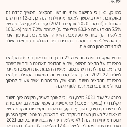
ישראל.
כמו כן, נציין כי בחישוב שנתי הגירעון התקציבי המשיך לרדת גם
באוקטובר, זאת בהמשך למגמה מתחילת השנה. כך, ב-12 החודשים
האחרונים (נובמבר 2020-אוקטובר 2021) עמד הגירעון של רמה של
5.5% תוצר (שהם כ-83.3 מיליארד ₪) לעומת 7.2% תוצר (כ-108.1
מיליארד ₪) בחודש ספטמבר. הירידה המתמשכת בגירעון הינה
תוצאה של גידול חד ומהיר במרבית רכיבי ההכנסות מתחילת השנה
לצד גידול מתון בהוצאות.
חודש אוקטובר היה החודש ה-22 ברצף בו הוצאות המדינה התנהלו
במסגרת של תקציב המשכי, שהיא התקופה הארוכה ביותר שנרשמה
בישראל. בתחילת חודש נובמבר אישרה הכנסת את תקציב המדינה
לשנים 2021-22, ולכן החל מחודש זה הוצאות המדינה יתנהלו
במסגרת התקציב השנתי המאושר, התפתחות אשר עשויה לתמוך
בגידול מסוים בהוצאות עד לסוף השנה.
במבט על שנת 2021 כולה, נציין כי לאורך השנים, תקופת סוף השנה
הקלנדרית (בעיקר דצמבר) מתאפיינת בהיקפי הוצאה גבוהים ביחס
לחודשים קודמים, זאת על רקע התאמות תקציביות והקדמה של
הוצאות על חשבון השנה העוקבת. לאור האמור, נראה כי היקף הגירעון
הנוכחי מתחילת השנה 47.1 מיליארד ₪ יהיה גבוה יותר בסיכום 2021.
זאת, בין היתר, עקב גידול של כ-12.4 מיליארד ₪ במסגרת ההוצאה