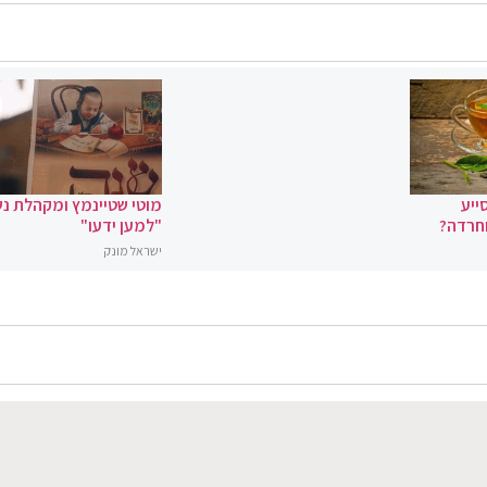
ייע
מוטי שטיינמץ ומקהלת נ
וחרדה?
"למען ידעו"
ישראל מונק