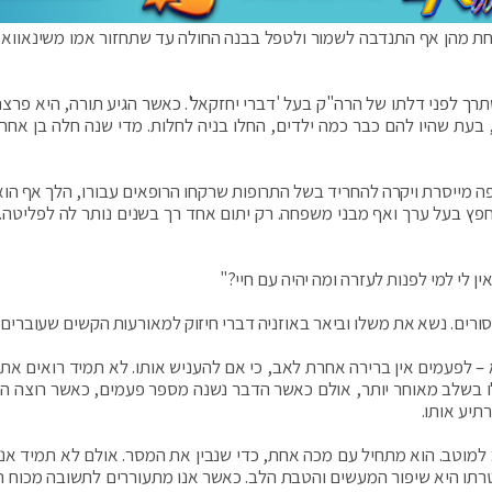
ת מהן אף התנדבה לשמור ולטפל בבנה החולה עד שתחזור אמו משינאווא,
 לפני דלתו של הרה"ק בעל 'דברי יחזקאל'. כאשר הגיע תורה, היא פרצה
עת שהיו להם כבר כמה ילדים, החלו בניה לחלות. מדי שנה חלה בן אחר 
ה מייסרת ויקרה להחריד בשל התרופות שרקחו הרופאים עבורו, הלך אף הוא
פץ בעל ערך ואף מבני משפחה. רק יתום אחד רך בשנים נותר לה לפליטה. 
 לי למי לפנות לעזרה ומה יהיה עם חיי?"
ים. נשא את משלו וביאר באוזניה דברי חיזוק למאורעות הקשים שעוברים 
 – לפעמים אין ברירה אחרת לאב, כי אם להעניש אותו. לא תמיד רואים את
לו בשלב מאוחר יותר, אולם כאשר הדבר נשנה מספר פעמים, כאשר רוצה הב
תיע אותו.
למוטב. הוא מתחיל עם מכה אחת, כדי שנבין את המסר. אולם לא תמיד אנו 
מטרתו היא שיפור המעשים והטבת הלב. כאשר אנו מתעוררים לתשובה מכוח ה