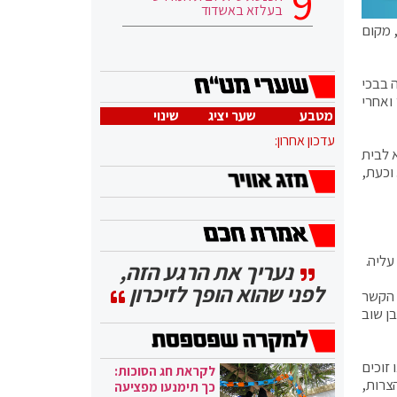
בעלזא באשדוד
 מקום
 בבכי
ואחרי
מטבע
שער יציג
שינוי
עדכון אחרון:
 לבית
וכעת,
עליה.
נעריך את הרגע הזה,
לפני שהוא הופך לזיכרון
 הקשר
ן שוב
זוכים
לקראת חג הסוכות:
צרות,
כך תימנעו מפציעה