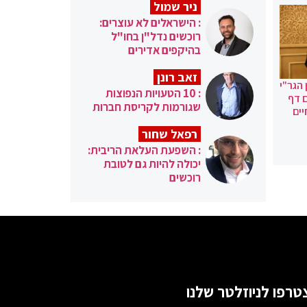
ניר שמול
: הישראלים לא עוצרים:
רוכשים נדל"ן בחו"ל
בהיקפים אדירים
זאב רונן
הגר"י
: 10 הטעויות הנפוצות
ם דף
שגורמות לקריסת חברות
ים
רפאל שחור
: השפעת העלאת הריבית:
יכולה להיות גם לטובת
רוכשים
טרפו לניוזלטר שלנו