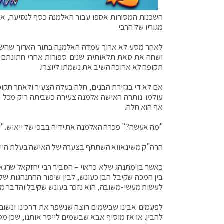
השכנות המסורות אספו עבור האלמנה כסף לנסיעה, אח
מגוריו של הרבי.
לאחר מסע לא ארוך עמדה האלמנה בתור הארוך שהשתרך
ושחה את סאת תלאותיה: שנים ספורות אחרי חתונתם, ב
תקופה לא ארוכה השיב את נשמתו ליוצרו.
אם לא די בגזירת הבנים, חלה בעלה הצעיר ולאחר תקופ
עולמו. נותרה האישה אלמנה צעירה כשביתה ריק מכל ח
אף הוא חלה.
"מה אעשה?" פכרה האלמנה את ידיה בבכי של ייאוש. "אין
הרה"ק משינאווא השתתף בצערה של האישה בעלת הייסור
כאשר בן מתנהג שלא כראוי – הסביר רבי יחזקאל שרגא
בין המכה שקיבל הבן כעונש, לבין שיפור ההתנהגות ש
לעשות מעשי-משובה, הוא נזכר בעונש שקיבל והדבר מר
לפעמים אבינו שבשמים רוצה שנשפר את דרכינו ונשוב 
להבין. או אז מוסיף אבא שבשמים לייסר אותנו, שכן 