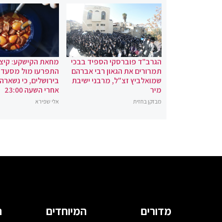
הגרב"ד פוברסקי הספיד בבכי
מחאת הקישקע: קיצו
תמרורים את הגאון רבי אברהם
התפרעו מול מסעדת
שמואלביץ זצ"ל, מרבני ישיבת
בירושלים, כי נשארה
מיר
אחרי השעה 23:00
מבזקן בחזית
אלי שפירא
מדורים
המיוחדים
ה