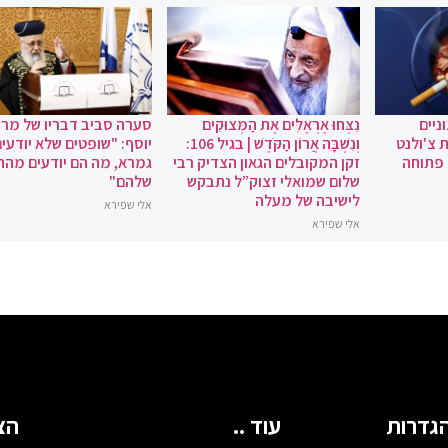
ניים
נִצְּחוּ אֶרְאֶלִּים אֶת הַמְּצוּקִים
סערה סביב דבריו של מרן 
 צ'ולנט
וְנִשְׁבָּה אֲרוֹן הַקֹּדֶשׁ | בגיל 106:
יוסף: "שופטים שלא יודעי
 פתוחה
זקן המקובלים הגאון הצדיק רבי
גמרא, מה הם יודעים מהחי
שלום שמואלי זצוק”ל נתבקש
שלהם"
לישיבה של מעלה
אלי שפירא
אלי שפירא
גדרות
עוד ..
הצ