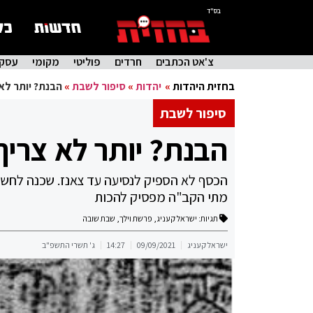
בס"ד
צ'אט הכתבים
חרדים
פוליטי
מקומי
עסקי
בחזית היהדות
»
יהדות
»
סיפור לשבת
»
הבנת? יותר לא
סיפור לשבת
הבנת? יותר לא צריך
הכסף לא הספיק לנסיעה עד צאנז. שכנה לחשה 
מתי הקב"ה מפסיק להכות
תגיות:
ישראל קעניג
,
פרשת וילך
,
שבת שובה
ישראל קעניג
09/09/2021
14:27
ג' תשרי התשפ"ב