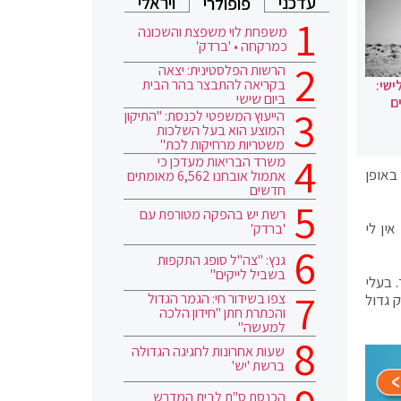
עדכני
ויראלי
פופולרי
משפחת לוי משפצת והשכונה
כמרקחה • 'ברדק'
הרשות הפלסטינית: יצאה
בקריאה להתבצר בהר הבית
ישי:
ביום שישי
ם
הייעוץ המשפטי לכנסת: "התיקון
המוצע הוא בעל השלכות
משטריות מרחיקות לכת"
משרד הבריאות מעדכן כי
באופן
אתמול אובחנו 6,562 מאומתים
חדשים
רשת יש בהפקה מטורפת עם
ין לי
'ברדק'
גנץ: "צה"ל סופג התקפות
בשביל לייקים"
 בעלי
צפו בשידור חי: הגמר הגדול
 גדול
והכתרת חתן "חידון הלכה
למעשה"
שעות אחרונות לחגיגה הגדולה
ברשת 'יש'
הכנסת ס"ת לבית המדרש