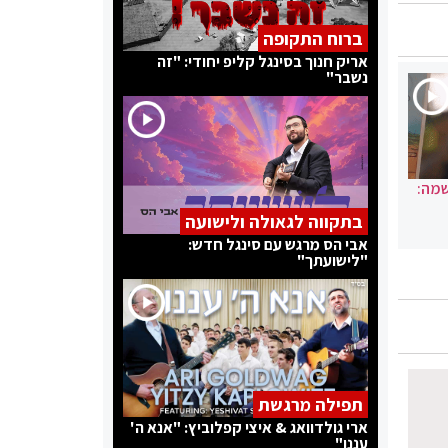
ברוח התקופה
אריק חנוך בסינגל קליפ יחודי: "זה
נשבר"
שמה:
בתקווה לגאולה ולישועה
אבי הס מרגש עם סינגל חדש:
"לישועתך"
תפילה מרגשת
ארי גולדוואג & איצי קפלוביץ: "אנא ה'
עננו"