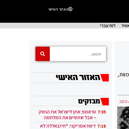
האזור האישי
וויר
לוח עברי
וות,
עקוב
טראמפ: אתן לישראל את הנשק
7:35
– אבל שתסיים את המלחמה
בעזה
דיווח אמריקני: "חיזבאללה לא
7:18