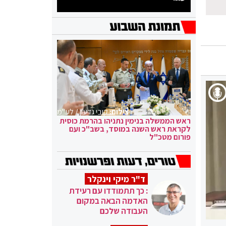
צילום:
קובי גדעון / לע"מ
ראש הממשלה בנימין נתניהו בהרמת כוסית
לקראת ראש השנה במוסד, בשב"כ ועם
פורום מטכ"ל
ד"ר מיקי וינקלר
: כך תתמודדו עם רעידת
האדמה הבאה במקום
העבודה שלכם