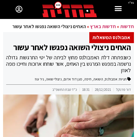
בס"ד
חדשות
»
חדשות בארץ
»
האחים ניצולי השואה נפגשו לאחר עשור
אמבולנס המשאלות
האחים ניצולי השואה נפגשו לאחר עשור
כשנפתחה דלת האמבולנס מחוץ לביתה של יטי התרגשות גדולה
נרשמה במפגש המרגש בין האחים, אשר שוחחו ארוכות וחייכו מפה
לאוזן
תגיות:
אמבולנס
,
השואה
,
חיפה
,
מגן דוד אדום
,
ניצולי שואה
,
ניר עוז
דור פרנקל
28/12/2021
18:31
כ"ד טבת התשפ"ב