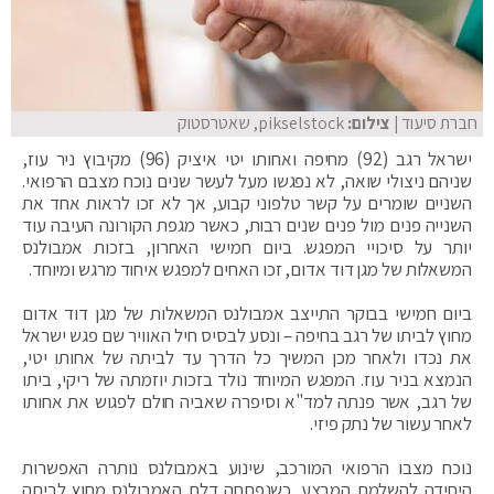
חברת סיעוד
| צילום:
pikselstock, שאטרסטוק
ישראל רגב (92) מחיפה ואחותו יטי איציק (96) מקיבוץ ניר עוז,
שניהם ניצולי שואה, לא נפגשו מעל לעשר שנים נוכח מצבם הרפואי.
השניים שומרים על קשר טלפוני קבוע, אך לא זכו לראות אחד את
השנייה פנים מול פנים שנים רבות, כאשר מגפת הקורונה העיבה עוד
יותר על סיכויי המפגש. ביום חמישי האחרון, בזכות אמבולנס
המשאלות של מגן דוד אדום, זכו האחים למפגש איחוד מרגש ומיוחד.
ביום חמישי בבוקר התייצב אמבולנס המשאלות של מגן דוד אדום
מחוץ לביתו של רגב בחיפה – ונסע לבסיס חיל האוויר שם פגש ישראל
את נכדו ולאחר מכן המשיך כל הדרך עד לביתה של אחותו יטי,
הנמצא בניר עוז. המפגש המיוחד נולד בזכות יוזמתה של ריקי, ביתו
של רגב, אשר פנתה למד"א וסיפרה שאביה חולם לפגוש את אחותו
לאחר עשור של נתק פיזי.
נוכח מצבו הרפואי המורכב, שינוע באמבולנס נותרה האפשרות
היחידה להשלמת המבצע. כשנפתחה דלת האמבולנס מחוץ לביתה