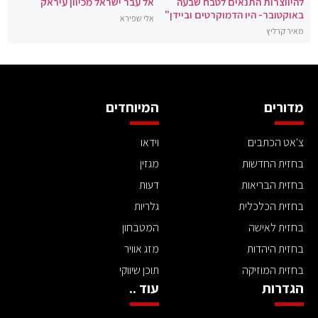
להיווצרות התנאים לטבח שבעה
אל עבר ישראל מכיוון עיראק
באוקטובר- היו הדמוקרטים וביידן"
אלי שפירא
מאיר קרליץ
מדורים
המיוחדים
צ'אט הכתבים
וידאו
בחזית החדשות
מגזין
בחזית הבריאות
דעות
בחזית הכלכלית
גלריות
בחזית לאישה
המטבחון
בחזית היהדות
מזג אוויר
בחזית המוזיקה
תוכן שיווקי
הגדרות
עוד ..