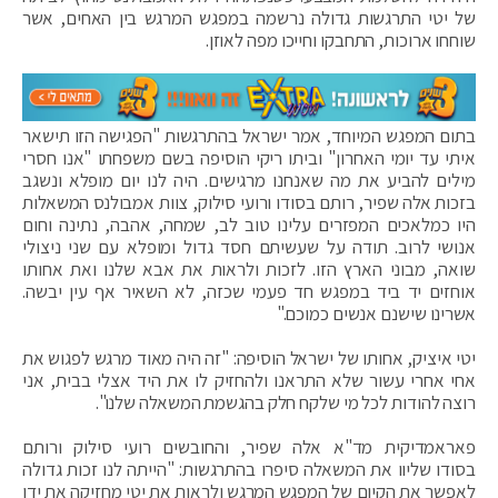
של יטי התרגשות גדולה נרשמה במפגש המרגש בין האחים, אשר
שוחחו ארוכות, התחבקו וחייכו מפה לאוזן.
בתום המפגש המיוחד, אמר ישראל בהתרגשות "הפגישה הזו תישאר
איתי עד יומי האחרון" וביתו ריקי הוסיפה בשם משפחתו "אנו חסרי
מילים להביע את מה שאנחנו מרגישים. היה לנו יום מופלא ונשגב
בזכות אלה שפיר, רותם בסודו ורועי סילוק, צוות אמבולנס המשאלות
היו כמלאכים המפזרים עלינו טוב לב, שמחה, אהבה, נתינה וחום
אנושי לרוב. תודה על שעשיתם חסד גדול ומופלא עם שני ניצולי
שואה, מבוני הארץ הזו. לזכות ולראות את אבא שלנו ואת אחותו
אוחזים יד ביד במפגש חד פעמי שכזה, לא השאיר אף עין יבשה.
אשרינו שישנם אנשים כמוכם."
יטי איציק, אחותו של ישראל הוסיפה: "זה היה מאוד מרגש לפגוש את
אחי אחרי עשור שלא התראנו ולהחזיק לו את היד אצלי בבית, אני
רוצה להודות לכל מי שלקח חלק בהגשמת המשאלה שלנו".
פאראמדיקית מד"א אלה שפיר, והחובשים רועי סילוק ורותם
בסודו שליוו את המשאלה סיפרו בהתרגשות: "הייתה לנו זכות גדולה
לאפשר את הקיום של המפגש המרגש ולראות את יטי מחזיקה את ידו