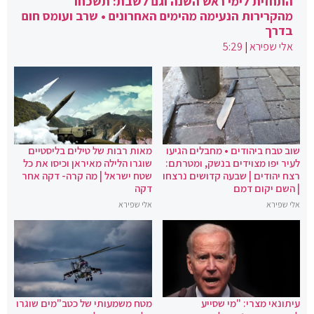
התחזית לימי ראש השנה וגם לשבת: תשכחו
מהקרירות הנעימה מהימים האחרונים • שרב ועומס חום
בדרך
אלי שפירא
|
5:29
שוב טבח ביהודים • מחבלים הגיעו
מאות רבות של טילים בליסטיים
לעיר יפו מצוידים בנשק, ומטרתם:
שוגרו הלילה מאיראן וכיסו את כל
רצח יהודים | שבעה קדושים נרצחו
שטח ישראל | מה קרה- דקה אחר
| השם יקום דמם
דקה
אלי שפירא
אלי שפירא
עיתונאי מצרי: "מי שסייע
מטח משמעותי של כטב"מים שוגרו