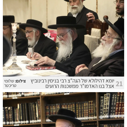
יומא דהילולא של הגה"צ רבי בנימין רבינוביץ
צילום:
שלומי
21
אצל בנו האדמו"ר ממשכנות הרועים
טריכטר