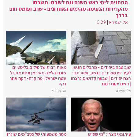
התחזית לימי ראש השנה וגם לשבת: תשכחו
מהקרירות הנעימה מהימים האחרונים • שרב ועומס חום
בדרך
אלי שפירא
|
5:29
שוב טבח ביהודים • מחבלים הגיעו
מאות רבות של טילים בליסטיים
לעיר יפו מצוידים בנשק, ומטרתם:
שוגרו הלילה מאיראן וכיסו את כל
רצח יהודים | שבעה קדושים נרצחו
שטח ישראל | מה קרה- דקה אחר
| השם יקום דמם
דקה
אלי שפירא
אלי שפירא
עיתונאי מצרי: "מי שסייע
מטח משמעותי של כטב"מים שוגרו