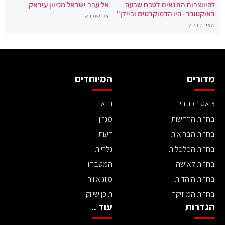
להיווצרות התנאים לטבח שבעה
אל עבר ישראל מכיוון עיראק
באוקטובר- היו הדמוקרטים וביידן"
אלי שפירא
מאיר קרליץ
מדורים
המיוחדים
צ'אט הכתבים
וידאו
בחזית החדשות
מגזין
בחזית הבריאות
דעות
בחזית הכלכלית
גלריות
בחזית לאישה
המטבחון
בחזית היהדות
מזג אוויר
בחזית המוזיקה
תוכן שיווקי
הגדרות
עוד ..