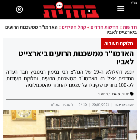
בס"ד
חדשות
»
חדשות חרדים
»
קהל חסידים
»
האדמו"ר ממשכנות הרועים
ביארצייט לאביו
חלוקת תעודות
האדמו"ר ממשכנות הרועים ביארצייט
לאביו
יומא דהילולא ה-19 של הגה"צ רבי בנימין רבינוביץ חבר העדה
החרדית אצל בנו האדמו"ר ממשכנות הרועים, וחלוקת תעודות
לכ-100 בחורים שקיבלו על עצמם להתנזר מהטכנולוגיה
תגיות:
משכנות הרועים
שלומי טריכטר
20/01/2021
04:10
ז' שבט התשפ"א