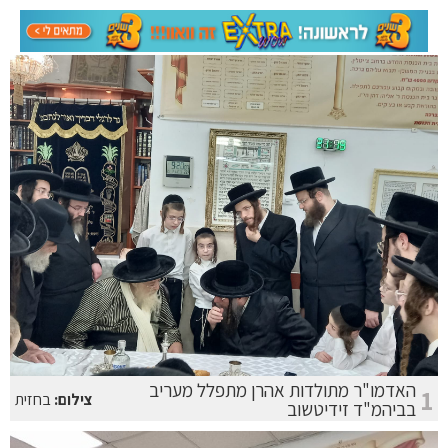
האדמו"ר מתולדות אהרן מתפלל מעריב
1
צילום:
בחזית
בביהמ"ד זידיטשוב