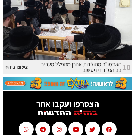
האדמו"ר מתולדות אהרן מתפלל מעריב
10
צילום:
בחזית
בביהמ"ד זידיטשוב
הצטרפו ועקבו אחר