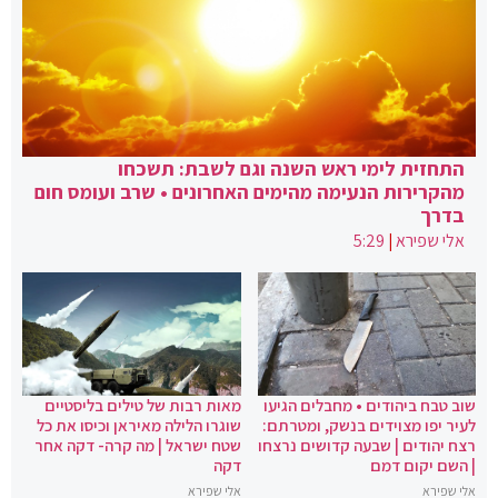
התחזית לימי ראש השנה וגם לשבת: תשכחו
מהקרירות הנעימה מהימים האחרונים • שרב ועומס חום
בדרך
אלי שפירא
|
5:29
שוב טבח ביהודים • מחבלים הגיעו
מאות רבות של טילים בליסטיים
לעיר יפו מצוידים בנשק, ומטרתם:
שוגרו הלילה מאיראן וכיסו את כל
רצח יהודים | שבעה קדושים נרצחו
שטח ישראל | מה קרה- דקה אחר
| השם יקום דמם
דקה
אלי שפירא
אלי שפירא