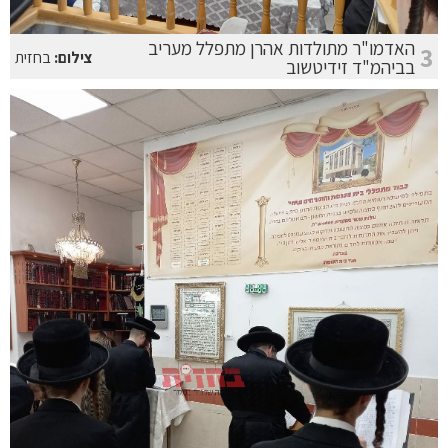
האדמו"ר מתולדות אהרן מתפלל מעריב
3
צילום:
בחזית
בביהמ"ד זידיטשוב