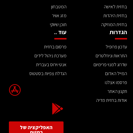
בחזית לאישה
המטבחון
בחזית היהדות
מזג אוויר
בחזית המוזיקה
תוכן שיווקי
הגדרות
עוד ..
עדכון פרופיל
פרסום בחזית
התראות וניוזלטרים
מערכת ניהול לידים
שדרוג למנוי פרימיום
אנטי וירוס בעברית
המייל האדום
הגדלת צפיות בסטטוס
פרסמו אצלנו
תקנון האתר
אודות בחזית מדיה
האפליקציה של
בחזית