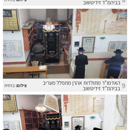
בביהמ"ד זידיטשוב
האדמו"ר מתולדות אהרן מתפלל מעריב
9
צילום:
בחזית
בביהמ"ד זידיטשוב