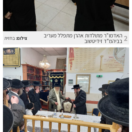
האדמו"ר מתולדות אהרן מתפלל מעריב
2
צילום:
בחזית
בביהמ"ד זידיטשוב