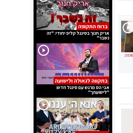
ברוח התקופה
אריק חנוך בסינגל קליפ יחודי: "זה
נשבר"
שמה:
בתקווה לגאולה ולישועה
אבי הס מרגש עם סינגל חדש:
"לישועתך"