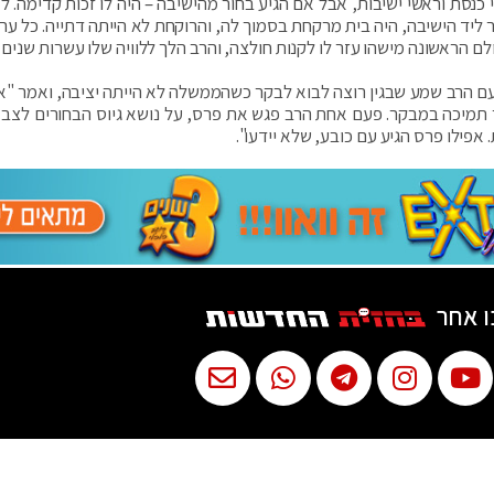
י כנסת וראשי ישיבות, אבל אם הגיע בחור מהישיבה – היה לו זכות קדימה. ל
 ליד הישיבה, היה בית מרקחת בסמוך לה, והרוקחת לא הייתה דתייה. כל ער
ם הראשונה מישהו עזר לו לקנות חולצה, והרב הלך ללוויה שלו עשרות שנים א
פעם הרב שמע שבגין רוצה לבוא לבקר כשהממשלה לא הייתה יציבה, ואמר "א
ר תמיכה במבקר. פעם אחת הרב פגש את פרס, על נושא גיוס הבחורים לצבא
 אפילו פרס הגיע עם כובע, שלא יידעו".
ו אחר