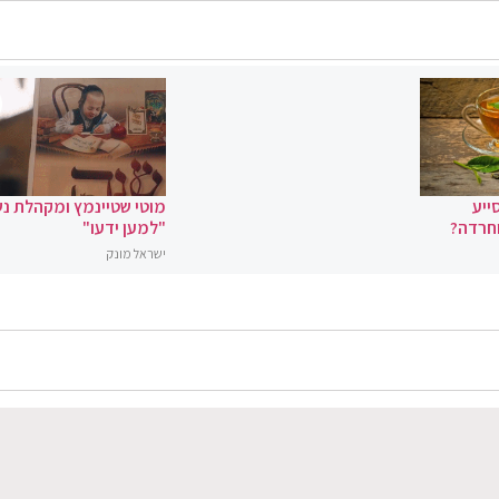
ייע
מוטי שטיינמץ ומקהלת נ
וחרדה?
"למען ידעו"
ישראל מונק