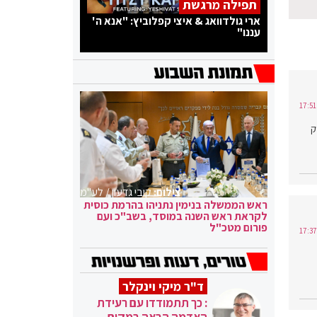
תפילה מרגשת
ארי גולדוואג & איצי קפלוביץ: "אנא ה'
עננו"
ק
צילום:
קובי גדעון / לע"מ
ראש הממשלה בנימין נתניהו בהרמת כוסית
לקראת ראש השנה במוסד, בשב"כ ועם
פורום מטכ"ל
ד"ר מיקי וינקלר
: כך תתמודדו עם רעידת
האדמה הבאה במקום