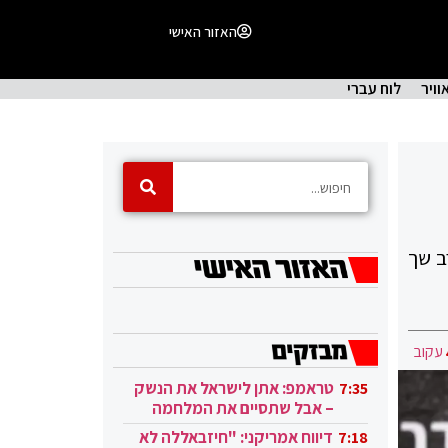
האזור האישי
וויר
לוח עברי
ב שך
עקוב
טראמפ: אתן לישראל את הנשק
7:35
– אבל שתסיים את המלחמה
בעזה
דיווח אמריקני: "חיזבאללה לא
7:18