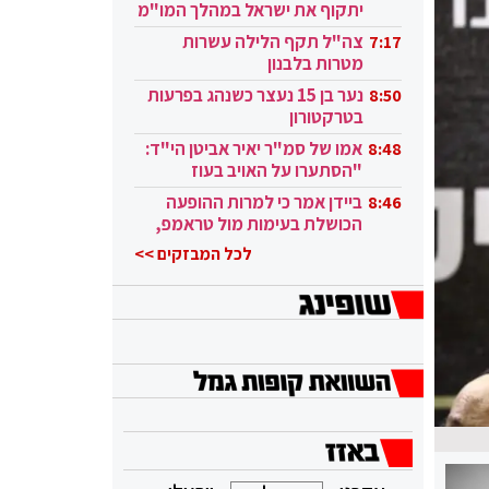
יתקוף את ישראל במהלך המו"מ
בקטאר"
צה"ל תקף הלילה עשרות
7:17
מטרות בלבנון
נער בן 15 נעצר כשנהג בפרעות
8:50
בטרקטורון
אמו של סמ"ר יאיר אביטן הי"ד:
8:48
"הסתערו על האויב בעוז
ובגבורה"
ביידן אמר כי למרות ההופעה
8:46
הכושלת בעימות מול טראמפ,
הוא ממשיך
לכל המבזקים >>