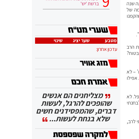
ה שנה
ברשת 'יש'
מה של
הקמנו
.
מטבע
שער יציג
שינוי
ת הרב
עדכון אחרון:
בטוח?
 – לא
 אפילו
מצליחנים הם אנשים
ל. לא
שהופכים להרגל, לעשות
בחנתי
דברים, שהמפסידנים חשים
שלא בנחת לעשות...
 לרב,