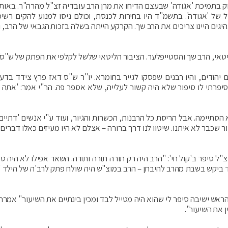
ק בתמיכת 'אגודה' שבעצם הדיחו את מרן הרב עובדיה זצ"ל מהרה"ר. באות
ל של 'אגודה'. בתשמ"ד היו בחירות לכנסת, וכולם ניסו למנוע להקים רשי
יגים היינו צריכים את הרב שך. הקרקע הייתה בשלה בזכות הגבאי של הרב, ו
אי, הרב שך והסטייפלער. הציבור הליטאי שלשל לקלפי את הפתק של ש"ס"
הודים, והיו רבנים שפסקו לגייר בחומרא. יו"ר ש"ס דאז פרץ צידד בדע
 סיפרתי לו סיפור שלא היה קשור לעלייה, שלא אספר פה. הר"י אמר: 'אתה 
תיימה. אבל הריסת כל הרבנות, הכשרות והגיור, ועוד ע"י אנשים 'דתיים'
 שכבר לא איתנו. שיטוו לנו דרך ברורה – אצלם לא היו מעיזים כאלו דברים.
"ל סיפר ב'קול חי': "הרב היה רק תורה תורה ותורה. השאר אפילו לא היה טפ
לד ביקש בשבת מהרב להיבחן – הרב במוצ"ש היה שולח פתק לרב'ה של הילד '
אש ישיבה סיפר לי שהוא היה מטייל לבד ומכין בינתיים את השיעור" אמרתי
 את השיעור".