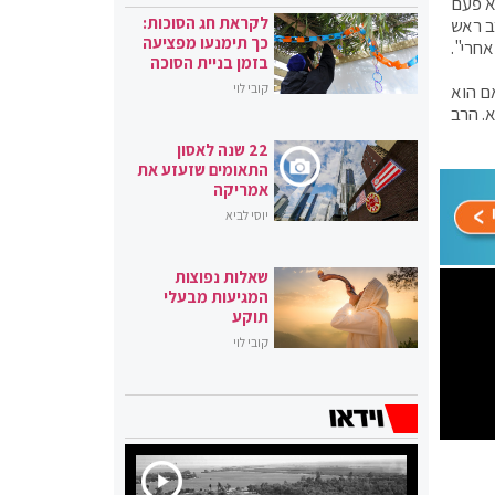
א פעם
לקראת חג הסוכות:
ב ראש
כך תימנעו מפציעה
חרי".
בזמן בניית הסוכה
ם הוא
קובי לוי
. הרב
22 שנה לאסון
התאומים שזעזע את
אמריקה
יוסי לביא
שאלות נפוצות
המגיעות מבעלי
תוקע
קובי לוי