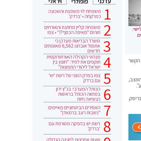
עדכני
ויראלי
פופולרי
משפחת לוי משפצת והשכונה
כמרקחה • 'ברדק'
משפחת קליין מחתנת והאורחים
ישי:
תוהים "מאיפה הכסף?!" • צפו
ם
משרד הבריאות מעדכן כי
אתמול אובחנו 6,562 מאומתים
חדשים
מנהיגי הקהילה האורתודוקסית
ל הקשר
תוקפים את לפיד: "חוצץ בין
ישראל ליהודי התפוצות"
צפו בפרק השני של רשת 'יש'
המצב,
עם ברדק
".
הכותל המערבי: בג"ץ ידון
במתווה הכותל בראשות
ריסק.
הנשיאה חיות
האסירים הביטחוניים מאיימים:
"נשבות רעב ברמאדן"
רשת יש בהפקה מטורפת עם
'ברדק'
שעות אחרונות לחגיגה הגדולה