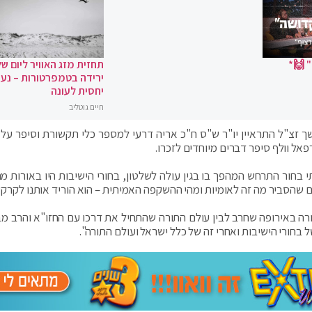
 🙌*
תחזית מזג האוויר ליום של
ירידה בטמפרטורות – נעי
יחסית לעונה
חיים גוטליב
א"מ שך זצ"ל התראיין יו"ר ש"ס ח"כ אריה דרעי למספר כלי תקשורת וסיפר ע
אל וולף סיפר דברים מיוחדים לזכרו.
י בחור התרחש המהפך בו בגין עולה לשלטון, בחורי הישיבות היו באורות מ
ם שהסביר מה זה לאומיות ומהי ההשקפה האמיתית – הוא הוריד אותנו לקרקע
רה באירופה שחרב לבין עולם התורה שהתחיל את דרכו עם החזו"א והרב מב
בחורי הישיבות ואחרי זה של כלל ישראל ועולם התורה".