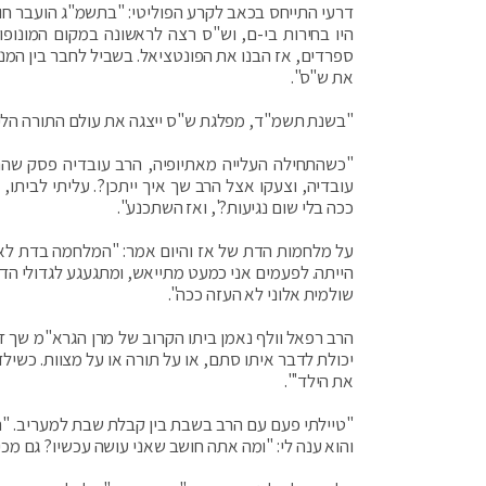
דרעי התייחס בכאב לקרע הפוליטי: "בתשמ"ג הועבר חו
היו בחירות בי-ם, וש"ס רצה לראשונה במקום המונופו
ספרדים, אז הבנו את הפונטציאל. בשביל לחבר בין המנה
את ש"ס".
"בשנת תשמ"ד, מפלגת ש"ס ייצגה את עולם התורה הליט
"כשהתחילה העלייה מאתיופיה, הרב עובדיה פסק שהם י
עובדיה, וצעקו אצל הרב שך איך ייתכן?. עליתי לביתו,
ככה בלי שום נגיעות?', ואז השתכנע".
על מלחמות הדת של אז והיום אמר: "המלחמה בדת לא הס
הייתה. לפעמים אני כמעט מתייאש, ומתגעגע לגדולי הדור
שולמית אלוני לא העזה ככה".
הרב רפאל וולף נאמן ביתו הקרוב של מרן הגרא"מ שך זצ
יכולת לדבר איתו סתם, או על תורה או על מצוות. כשי
את הילד'".
"טיילתי פעם עם הרב בשבת בין קבלת שבת למעריב. "הר
והוא ענה לי: "ומה אתה חושב שאני עושה עכשיו? גם מכין