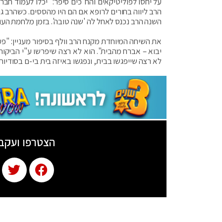
על יחסו לפוליטיקאים והח"כים סיפר: "יכלו לעמוד חבר
הרב ליווה בחורים לרופא אם הם היו מהססים. כשהרב גר
השנה הרב נכנס לאחל לה 'שנה טובה'. בזמן מלחמת העול
את השיחה המיוחדת מקנח הרב וולף בסיפור מעניין: "
יבוא – אברח מהבית". הוא לא רצה שיפרשו ע"י הביקו
לא רצה שייפגשו בבית, ונפגשו באיזה בית בי-ם בסודיות.
הצטרפו ועקב