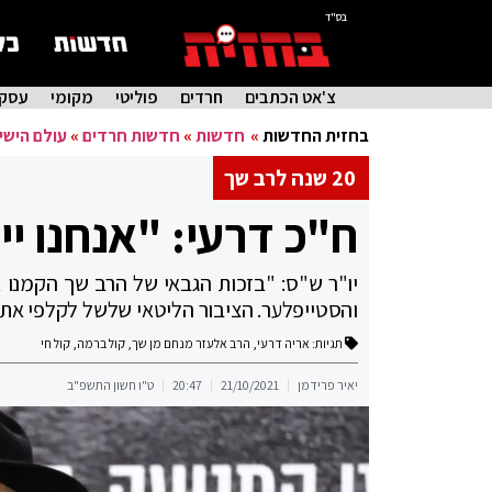
בס"ד
צ'אט הכתבים
חרדים
פוליטי
מקומי
עסקי
בחזית החדשות
»
חדשות
»
חדשות חרדים
»
עולם הישי
20 שנה לרב שך
ח"כ דרעי: "אנחנו יי
יו"ר ש"ס: "בזכות הגבאי של הרב שך הקמנו
והסטייפלער. הציבור הליטאי שלשל לקלפי את
תגיות:
אריה דרעי
,
הרב אלעזר מנחם מן שך
,
קול ברמה
,
קול חי
יאיר פרידמן
21/10/2021
20:47
ט"ו חשון התשפ"ב