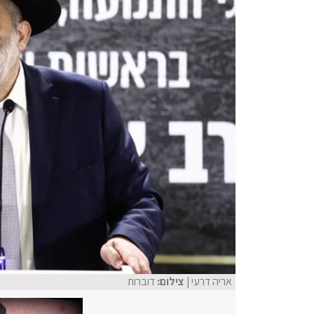
אריה דרעי
| צילום:
דוברות