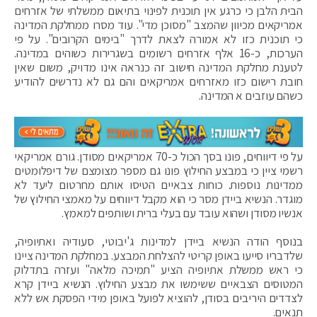
הבית הלבן כי כרגע אין תוכנית לפינוי בתיאום ממשלתי של אזרחים
אמריקאים מכיוון שהמצב "מסוכן מדי". עוד מסרו ממחלקת המדינה
כי תוכנית כזו לא אמורה לצאת לדרך "בימים הקרובים". על פי
הערכות, כ-16 אלף אזרחים רשומים בשגרירות כשוהים במדינה.
לטענת מחלקת המדינה חישוב זה כנראה אינו מדויק, משום שאין
חובת רישום כזו מאזרחים אמריקאים והם גם לא נדרשים להודיע
כשהם עוזבים א המדינה.
על פי דיווחים, פונו בסך הכול כ-70 אמריקאים מסודן. גורם אמריקאי
רשמי ציין כי במבצע החילוץ פונו גם מספר מצומצם של דיפלומטים
ממדינות נוספות. כוחות צבאיים הטיסו אותם מחרטום ליעד לא
מוגדר. הנשיא ביידן מסר כי הוא מקבל דיווחים על מאמצי החילוץ של
אנשיו מסודן ושהוא עובד עם בעלי ברית ושותפים למאמץ.
בנוסף הודה הנשיא ביידן למדינות ג'יבוטי, סעודיה ואתיופיה,
שלדבריו סייעו באופן קריטי להצלחת המבצע. במחלקת המדינה ציינו
כי ראש ממשלת אתיופיה הציע "תמיכה מלאה" ועזרה בתדלוק
המטוסים הצבאיים ששימשו את מבצע החילוץ. הנשיא ביידן קרא
לצדדים היריבים בסודן, להוציא לפועל באופן מידי הפסקת אש ללא
תנאים.