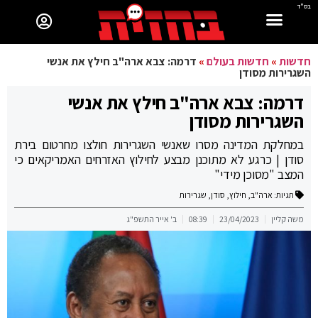
בס"ד
חדשות
»
חדשות בעולם
»
דרמה: צבא ארה"ב חילץ את אנשי
השגרירות מסודן
דרמה: צבא ארה"ב חילץ את אנשי
השגרירות מסודן
במחלקת המדינה מסרו שאנשי השגרירות חולצו מחרטום בירת
סודן | כרגע לא מתוכנן מבצע לחילוץ האזרחים האמריקאים כי
המצב "מסוכן מידי"
תגיות:
ארה"ב
,
חילוץ
,
סודן
,
שגרירות
משה קליין
23/04/2023
08:39
ב' אייר התשפ"ג