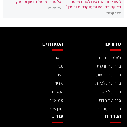
להיווצרות התנאים לטבח שבעה
אל עבר ישראל מכיוון עיראק
באוקטובר- היו הדמוקרטים וביידן"
אלי שפירא
מאיר קרליץ
מדורים
המיוחדים
צ'אט הכתבים
וידאו
בחזית החדשות
מגזין
בחזית הבריאות
דעות
בחזית הכלכלית
גלריות
בחזית לאישה
המטבחון
בחזית היהדות
מזג אוויר
בחזית המוזיקה
תוכן שיווקי
הגדרות
עוד ..