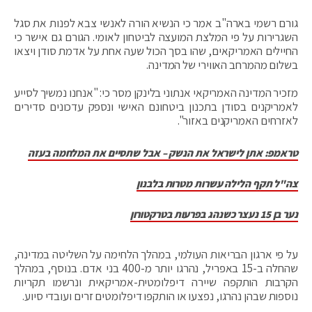
גורם רשמי בארה"ב אמר כי הנשיא הורה לאנשי צבא לפנות את סגל
השגרירות על פי המלצת המועצה לביטחון לאומי. הגורם גם אישר כי
החיילים האמריקאים, שהו בסך הכול שעה אחת על אדמת סודן ויצאו
בשלום מהמרחב האווירי של המדינה.
מזכיר המדינה האמריקאי אנתוני בלינקן מסר כי: "אנחנו נמשיך לסייע
לאמריקנים בסודן בתכנון ביטחונם האישי ונספק עדכונים סדירים
לאזרחים האמריקנים באזור".
טראמפ: אתן לישראל את הנשק – אבל שתסיים את המלחמה בעזה
צה"ל תקף הלילה עשרות מטרות בלבנון
נער בן 15 נעצר כשנהג בפרעות בטרקטורון
על פי ארגון הבריאות העולמי, במהלך הלחימה על השליטה במדינה,
שהחלה ב-15 באפריל, נהרגו יותר מ-400 בני אדם. בנוסף, במהלך
הקרבות הותקפה שיירה דיפלומטית-אמריקאית ונרשמו תקריות
נוספות שבהן נהרגו, נפצעו או הותקפו דיפלומטים זרים ועובדי סיוע.