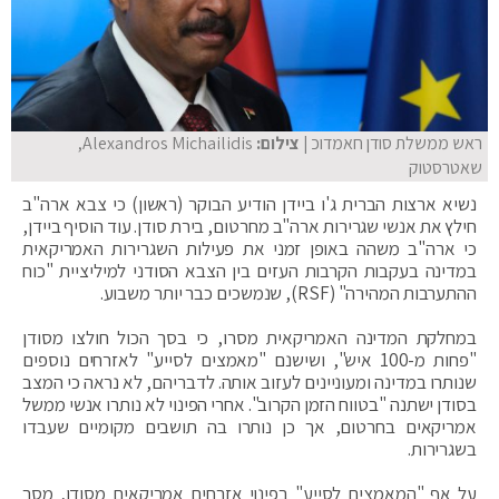
ראש ממשלת סודן חאמדוכ
| צילום:
Alexandros Michailidis,
שאטרסטוק
נשיא ארצות הברית ג'ו ביידן הודיע הבוקר (ראשון) כי צבא ארה"ב
חילץ את אנשי שגרירות ארה"ב מחרטום, בירת סודן. עוד הוסיף ביידן,
כי ארה"ב משהה באופן זמני את פעילות השגרירות האמריקאית
במדינה בעקבות הקרבות העזים בין הצבא הסודני למיליציית "כוח
ההתערבות המהירה" (RSF), שנמשכים כבר יותר משבוע.
במחלקת המדינה האמריקאית מסרו, כי בסך הכול חולצו מסודן
"פחות מ-100 איש", ושישנם "מאמצים לסייע" לאזרחים נוספים
שנותרו במדינה ומעוניינים לעזוב אותה. לדבריהם, לא נראה כי המצב
בסודן ישתנה "בטווח הזמן הקרוב". אחרי הפינוי לא נותרו אנשי ממשל
אמריקאים בחרטום, אך כן נותרו בה תושבים מקומיים שעבדו
בשגרירות.
על אף "המאמצים לסייע" בפינוי אזרחים אמריקאים מסודן, מסר