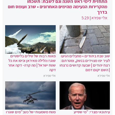
התחזית לימי ראש השנה וגם לשבת: תשכחו
מהקרירות הנעימה מהימים האחרונים • שרב ועומס חום
בדרך
אלי שפירא
|
5:29
שוב טבח ביהודים • מחבלים הגיעו
מאות רבות של טילים בליסטיים
לעיר יפו מצוידים בנשק, ומטרתם:
שוגרו הלילה מאיראן וכיסו את כל
רצח יהודים | שבעה קדושים נרצחו
שטח ישראל | מה קרה- דקה אחר
| השם יקום דמם
דקה
אלי שפירא
אלי שפירא
עיתונאי מצרי: "מי שסייע
מטח משמעותי של כטב"מים שוגרו