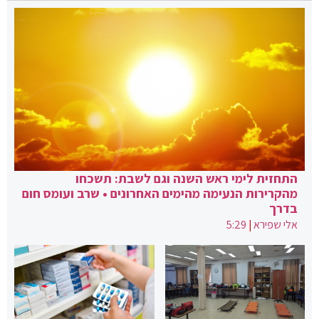
התחזית לימי ראש השנה וגם לשבת: תשכחו
מהקרירות הנעימה מהימים האחרונים • שרב ועומס חום
בדרך
אלי שפירא
|
5:29