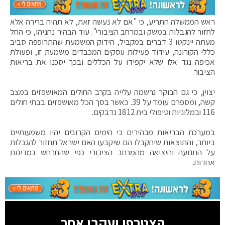
ראש הממשלה התריע, כי "אם לא נעשה זאת, לא תהיה ברירה אלא
לחזור להגבלות במשק ובמרחב הציבורי". עוד הבהיר נתניהו, כי החל
מעתה יינקטו 3 דברים במקביל, הידוק המשמעת שהתרופפה סביב
כללי הקורונה, עידוד פעילות עסקים המכבדים משמעת זו, ופעולת
אכיפה נגד אלו שלא יקפידו על הכללים ובכך יסכנו את בריאות
הציבור.
יצוין, כי גם הבוקר נרשמה עלייה בקרב החולים המאושפזים במצב
קשה, ומספרם עומד על 39. כאשר בסך הכל מאושפזים בבתי חולים
116 ובמלוניות וטיפולי בית 1812 נדבקים.
במערכת הבריאות מבהירים כי הימים הקרובים יהיו משמעותיים
ביותר, והתוצאות שיתקבלו הם שיקבעו האם ישראל תחזור להגבלות
על התנועה והיציאה מהמרחב הציבורי כפי שהתרחש במדינות
אחדות.
הצטרפו ועקבו אחר