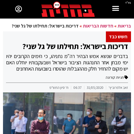
בס"ד
בריאות
»
חדשות הבריאות
»
דריכות בישראל: תחילתו של גל שני?
חשש כבד
דריכות בישראל: תחילתו של גל שני?
בדברים שנשא אמש הבהיר רה"מ נתניהו, כי הימים הקרובים יהיו
ימי מבחן אחר התנהגות הציבור בישראל ושבעקבותיו יוחלט האם
יש מקום להחזיר חלק מההגבלות שהוסרו בשבועות האחרונים
תגיות:
קורונה
זאב אלפרוביץ'
31/05/2020
06:37
ח' סיון התש"פ