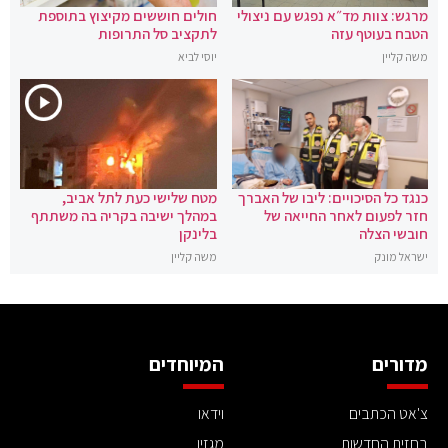
מרגש: צוות מד״א נפגש עם ניצולי
חולים חוששים מקיצוץ בתוספת
הטבח בעוטף עזה
לתקציב סל התרופות
משה קליין
יוסי לביא
כנגד כל הסיכויים: ליבו של האברך
מטח שלישי כעת לתל אביב,
חזר לפעום לאחר החייאה של
במהלך ישיבה בקריה בה משתתף
חובשי הצלה
בלינקן
ישראל מונק
משה קליין
מדורים
המיוחדים
צ'אט הכתבים
וידאו
בחזית החדשות
מגזין