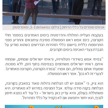
אנשים שומרים על כללי הריחוק | צילום: S. Edelweiss, שאטרסטוק
בעקבות העלייה התלולה והדרמטית בימים האחרונים במספר חולי
הקורונה, כינס אמש ראש הממשלה מסיבת עיתונאים והתריע מפני
התרופפות כללית ביישום כללי הזהירות הנדרשים כשהוא מודיע על
הגברת צעדי האכיפה בימים הקרובים.
"צפיתי אמש בשידורי הטלוויזיה, וראיתי ישראלים שמחים, שמחתי
איתם. ראיתי ישראלים משתזפים בצפיפות בחוף הים, ללא מסכות.
שמעתי אותם צוהלים, הם אמרו: 'נגמרה הקורונה, הקורונה מאחורינו'.
לצערי זה לא נכון". אמר ראש הממשלה.
הוא ציין, כי "אמנם יש לנו הצלחות גדולות מאוד במאבק בקורונה,
הצלחות בקנה מידה עולמי. אבל המגיפה בפירוש לא מאחורינו. היא
משתוללת בעולם, והיא עדיין כאן בישראל – כל עוד לא נמצא חיסון
לנגיף, הוא יחזור ויתפשט אם לא נקפיד על כללי הזהירות".