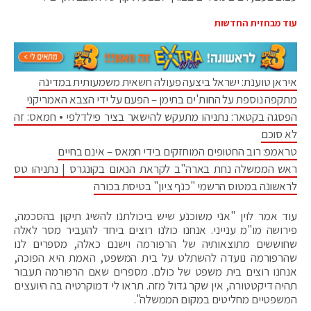
עוד מבחזית החדשות
איראן טוענת: ישראל ביצעה פעולה חשאית משמעותית במדינה
מתקפה נוספת על החות'ים בתימן – הפעם על ידי הצבא האמריקני
הפסגה בקטאר: נתניהו מתעקש להישאר בציר פילדלפי • חמאס: זה
לא סוכם
טראמפ: רוב החטופים המוחזקים בידי חמאס – אינם בחיים
ראש הממשלה נחת בארה"ב לקראת הנאום בקונגרס | נתניהו טס
לראשונה במטוס הרשמי "כנף ציון" בטיסת בכורה
עוד אמר לוין "אני משוכנע שיש ביכולתנו להשיג תיקון בהסכמה,
פירושה מו"מ ענייני. אנחנו כולנו רוצים ביחד להעביר מסר לאלה
שחוששים מתוצאותיה של הרפורמה וישנם כאלה, מספרים לנו
שהרפורמה נועדה להשתלט על בית המשפט, האמת היא הפוכה,
אנחנו רוצים בית משפט של כולם. מספרים שאם הרפורמה תעבור
תהיה דיקטטורה, אין שקר גדול מזה. תראו לי דמוקרטיה בה היועצים
המשפטיים מחליטים במקום הממשלה".