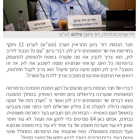
יו"ר ועדת הכלכלה, דוד ביטן
| צילום:
לע"מ
חבר הכנסת דוד ביטן התראיין הערב (מוצ"ש) לערוץ 12 ותקף
בחריפות את שר המשפטים יריב לוין. דברי ביטן: "עם כל הכבוד ליריב
לוין, הוא צריך להבין את מה שקורה בשטח ולהפסיק להתעסק
ברפורמה כל היום. קראתי שנתניהו מנסה לשכנע את לוין. אז זה
המצב? יריב לוין הקים סיעה בתוך סיעה? הוא צריך לקבל החלטות,
רואים את הנזקים שזה גורם מסביב וצריך ללכת על פשרה".
דבריו של חבר הכנסת ביטן מגיעים על רקע הפגנת התמיכה ברפורמה
המשפטית שנערכה בירושלים ביום חמישי האחרון. במהלך ההפגנה
נשא דברים שר המשפטים יריב לוין ואמר כי "הערב הזה של זעקה
ותקווה גדולה. למעלה מ-2 מיליון ישראלים לפני כחצי שנה והצביעו
במשאל העם האמיתי – הבחירות. הם הצביעו בעד רפורמה משפטית.
נבחרנו, אנחנו כאן 64 מנדטים כדי לתקן את העוול. לא עוד חוסר
שוויון לא עוד מערכת משפט של צד אחד לא עוד בית משפט שנמצא
מעל הכנסת והממשלה. מאז שהצגתי את הרפורמה התחולל שינוי
עצום בעם, רבים מכירים בצורך לבצע תיקון של המצב הקיים".