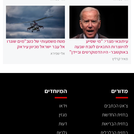
עיתונאי מצרי: "מי שסייע
מטח משמעותי של כטב"מים שוגרו
להיווצרות התנאים לטבח שבעה
אל עבר ישראל מכיוון עיראק
באוקטובר- היו הדמוקרטים וביידן"
אלי שפירא
מאיר קרליץ
מדורים
המיוחדים
צ'אט הכתבים
וידאו
בחזית החדשות
מגזין
בחזית הבריאות
דעות
בחזית הכלכלית
גלריות