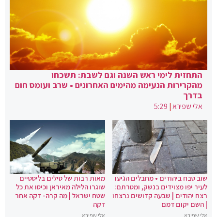
התחזית לימי ראש השנה וגם לשבת: תשכחו
מהקרירות הנעימה מהימים האחרונים • שרב ועומס חום
בדרך
אלי שפירא
|
5:29
שוב טבח ביהודים • מחבלים הגיעו
מאות רבות של טילים בליסטיים
לעיר יפו מצוידים בנשק, ומטרתם:
שוגרו הלילה מאיראן וכיסו את כל
רצח יהודים | שבעה קדושים נרצחו
שטח ישראל | מה קרה- דקה אחר
| השם יקום דמם
דקה
אלי שפירא
אלי שפירא