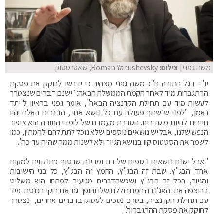
משה גפני
| צילום:
Roman Yanushevsky, שאטרסטוק
יו"ר דגל התורה ח"כ משה גפני מצהיר כי ידרשו לחוקק את פסקת
ההתגברות מיד לאחר הקמת הממשלה הבאה: "ישנם דברים שנצטרך
לעשות מיד עם תחילת הקדנציה הבאה", אומר גפני בראיון ל'יתד
נאמן', "לפני שנשתף פעולה עם כל נושא אחר, הדברים האלה יהיו
חייבים להיות מוסדרים. הסדרת מעמדם של לומדי התורה הוא ציפור
הנפש שלנו, אבל יש נושאים נוספים שלא נוכל לתת להם להמתין, כמו
לשמר את הסטטוס קוו בנושא הגיור ולא לשנות ממה שהיה עד כה".
"אבל ישנם נושאים נוספים של דת ומדינה שבסוף מתנקזים למקום
אחד: הבג"ץ. שבת זה הבג"ץ, החמץ זה הבג"ץ, כל בני הישיבות
והגיור, הכל זה הבג"ץ ושכשהדברים מגיעים לפתחו הוא משליט
בחוצפה את האג'נדה המתבוללת שלו והופך גם את חוקי הכנסת. מיד
עם תחילת הקדנציה, בטרם נסכים לעסוק בדברים אחרים, נצטרך
לחוקק את פסקת ההתגברות".