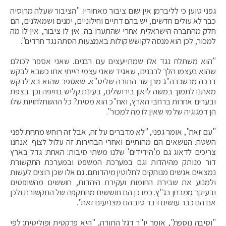
גפני טוען כי לליברמן אין שום ציבור מאחוריו. "הציבור שעלה מרוסיה
כבר לא עולים חדשים, יש בהם דתיים וחילוניים, ימנים ושמאלנים, הם
חלק מהחברה הישראלית אחרי שהתערו בה. אין לו ציבור, אין לו מה
למכור, לכן הוא מנסה לקושש קולות באמצעות הסתה נגד חרדים".
"הוא משתלח נגד אלו שמתייעצים עם רבנים. שאני אספר לכולם
שהוא בעצמו הלך לרבנים, שאגיד שאני עצמי הייתי אתו כשבא לבקש
ברכה מרשכבה"ג מרן שר התורה שליט"א. שאספר שהוא בא לבקש
מאתנו לתמוך במשה ליאון בירושלים, בעינת קליש בחיפה וכך בצפת
ובערים אחרות ברחבי הארץ, ואח"כ הוא מסית? כל ההשתלחויות שלו
הן דמגוגיה של מי שאין לו מה למכור".
"עם זאת", אומר גפני, "לא מדברים על זה, אבל זה רוחש מתחת לפני
השטח. הנושאים הם מהותיים ואחרי הבחירות זה עלול לצוף. אנחנו
צריכים לדאוג גם מ'הידידים' שלנו משתי סיבות: האחת: גדל בארץ
דור מנותק מהיהדות וגם במערכת המשפט ובמערכת התקשורת
נמצאים אנשים מנותקים לחלוטין מיהדותם. גם אלו שכן רוצים לעשות
ולמנוע את שבירת החומות ועקירת היהדות, חוששים מהשופטים
ובעיקר ממבחן בג"ץ. כמו כן הם חוששים מהתקפה של התקשורת ולכן
אם הם כבר עושים דבר טוב הם מצניעים זאת".
"וסיבה נוספת", אומר יו"ר דגל התורה, "היא פרקטית ופוליטית: לפי