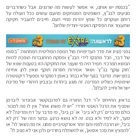
"בכנסת יש אותנו, אי אפשר לעשות מה שרוצים. אבל כשהדברים
מגיעים לבג"ץ, השופטים המנותקים מהעם עושים ככל העולה על
רוחם ועוקרים כל שמץ יהדות מחיי העם. חייבים להעביר חקיקה
שתעצור את הפסיקה האנטי יהודית שלהם".
גפני מציג את סדר העדיפויות מול המפה הפוליטית המתהווה: "בסופו
של דבר, הכל מתנקז לידי הבג"ץ ופסקת ההתגברות הופכת להיות
הנושא המרכזי. תמיד היה מי שעצר את החקיקה הזו בטענות שווא של
'חוק עוקף בג"ץ' ושאר אמירות חסרות תוקף שאין להן אחיזה
במציאות. מדובר בגוף שלא נבחר באופן דמוקרטי ומפעיל דיקטטורה
שיפוטית כשליט המדינה. זה פוגע ביהדות ובצביון היהודי של מדינת
ישראל וחייב להבלם".
בראיון התייחס יו"ר דגל התורה גם לפרובוקטור אביגדור ליברמן
שמניף את הדגל האנטי חרדי: "יש לו משהו אחר? אין לו מה למכור.
כולם מדברים 'רק לא ביבי' או 'כן ביבי', מי מדבר על דת ומדינה? לא
סער, לא לפיד ולא בנט. זה לא נושא כרגע. ובתור הזה של 'רק לא
ביבי', יש הרבה לפניו והם יותר אטרקטיביים ממנו. אז מה נשאר לו? או
'להפציץ את סכר אסואן', או להשתלח בחרדים ולכן אני לא מגיב לו".