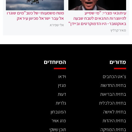
עיתונאי מצרי: "מי שסייע
מטח משמעותי של כטב"מים שוגרו
להיווצרות התנאים לטבח שבעה
אל עבר ישראל מכיוון עיראק
באוקטובר- היו הדמוקרטים וביידן"
אלי שפירא
מאיר קרליץ
מדורים
המיוחדים
צ'אט הכתבים
וידאו
בחזית החדשות
מגזין
בחזית הבריאות
דעות
בחזית הכלכלית
גלריות
בחזית לאישה
המטבחון
בחזית היהדות
מזג אוויר
בחזית המוזיקה
תוכן שיווקי