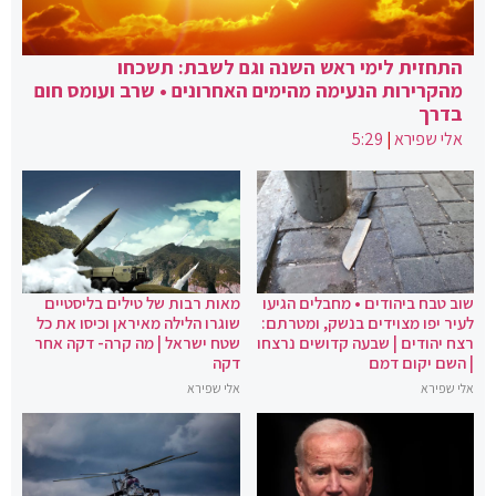
התחזית לימי ראש השנה וגם לשבת: תשכחו
מהקרירות הנעימה מהימים האחרונים • שרב ועומס חום
בדרך
אלי שפירא
|
5:29
שוב טבח ביהודים • מחבלים הגיעו
מאות רבות של טילים בליסטיים
לעיר יפו מצוידים בנשק, ומטרתם:
שוגרו הלילה מאיראן וכיסו את כל
רצח יהודים | שבעה קדושים נרצחו
שטח ישראל | מה קרה- דקה אחר
| השם יקום דמם
דקה
אלי שפירא
אלי שפירא