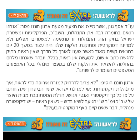
עו"ד אסף גונן, אשר מייצג את הצעיר מטעם ארגון חוננו מסר: "אנחנו
רואים בחומרה רבה את התנהלות, השב״כ, הפרקליטות ומשטרת
ישראל בתיק הזה. התנהלות זו מתאימה למשטרים אפלים ולא
למדינה דמוקרטית ומתוקנת. הלקוח שלנו היה עצור במשך 20 יום
בתנאים קשים מאוד כאשר טענו לאורך כל הדרך שאין ראיות בתיק
להגשת כתב אישום, למעשה אין ראיות בכלל. יובהר שאנחנו נילחם
בהחלטה להשאיר את הלקוח שלנו במעצר מינהלי בכל האמצעים
המשפטיים העומדים לרשותנו".
ארגון חוננו הוסיפו: "לא צריך להרחיק למזרח אירופה כדי לראות איך
מתנהלות דיקטטורות. אוי למדינת ישראל ששר הביטחון שלה חותם
על צו כל כך דיקטטורי ואנטי אנושי. הדלת המסתובבת מבית היוצר
של שב״כ וימ״ר ש״י הגיעה לשיא חדש – כשאין ראיות – יש דיקטטורה
מנהלית. דבר שאינו קיים באף דמוקרטיה בעולם".