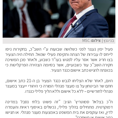
בני גנץ
| צילום:
MSC
פעיל ימין נעצר לפני כשלושה שבועות ע"י השב"כ, בחקירות ניסו
לייחס לו עבירות של הצתה ותקיפת פעילי שמאל. תחילה היה הצעיר
בצו חריג אשר אסר עליו לפגוש בעו"ד כשבוע, ולאחר מכן המשיכה
חקירה השב"כ עוד כשבועיים, אשר בסיומה הצהירה הפרקליטות כי
בכוונתה להגיש כתב אישום כנגד הצעיר.
היום, לאחר שלא הצליחו לגבש כנגד הצעיר בן ה-21 כתב אישום,
חתם שר הביטחון על צו מעצר מנהלי המורה כי היהודי ייעצר במעצר
מנהלי לחודשיים – ללא כל אישום וללא הליך פלילי כנגדו.
ח"כ בצלאל סמוטריץ' הגיב: "זה פשוט בלתי נסבל במדינה
דמוקרטית. מתחילים בהליך פלילי, נכשלים באיסוף ראיות והעמדה
לדין, ואז עוקפים את בית המשפט באמצעות מעצר מנהלי. או תגישו
כתב אישום או תשחררו".