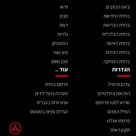
צ'אט הכתבים
וידאו
בחזית החדשות
מגזין
בחזית הבריאות
דעות
בחזית הכלכלית
גלריות
בחזית לאישה
המטבחון
בחזית היהדות
מזג אוויר
בחזית המוזיקה
תוכן שיווקי
הגדרות
עוד ..
עדכון פרופיל
פרסום בחזית
התראות וניוזלטרים
מערכת ניהול לידים
שדרוג למנוי פרימיום
אנטי וירוס בעברית
המייל האדום
הגדלת צפיות בסטטוס
פרסמו אצלנו
תקנון האתר