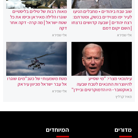
שוב טבח ביהודים • מחבלים הגיעו
מאות רבות של טילים בליסטיים
לעיר יפו מצוידים בנשק, ומטרתם:
שוגרו הלילה מאיראן וכיסו את כל
רצח יהודים | שבעה קדושים נרצחו
שטח ישראל | מה קרה- דקה אחר
| השם יקום דמם
דקה
אלי שפירא
אלי שפירא
עיתונאי מצרי: "מי שסייע
מטח משמעותי של כטב"מים שוגרו
להיווצרות התנאים לטבח שבעה
אל עבר ישראל מכיוון עיראק
באוקטובר- היו הדמוקרטים וביידן"
אלי שפירא
מאיר קרליץ
מדורים
המיוחדים