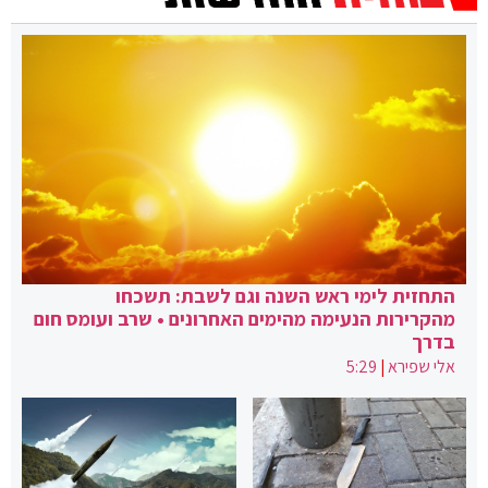
התחזית לימי ראש השנה וגם לשבת: תשכחו
מהקרירות הנעימה מהימים האחרונים • שרב ועומס חום
בדרך
אלי שפירא
|
5:29