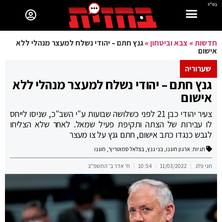
בס"ד
חדשות
»
צבא וביטחון
»
גנץ חתם – יהודי נשלח למעצר מנהלי ללא
אישום
שערוריה
גנץ חתם – יהודי נשלח למעצר מנהלי ללא
אישום
צעיר יהודי כבן 21 לפני כשלושה שבועות ע"י השב"כ, שניסו לייחס
לו עבירות של הצתה ותקיפת פעיל שמאל. לאחר שלא הצליחו
לגבש כנגדו כתב אישום, חתם גנץ על צו מעצר
תגיות:
ארגון חוננו
,
בני גנץ
,
בצלאל סמוטריץ'
,
חוננו
חגי פלג
11/03/2022
10:54
ח' אדר ב' התשפ"ב