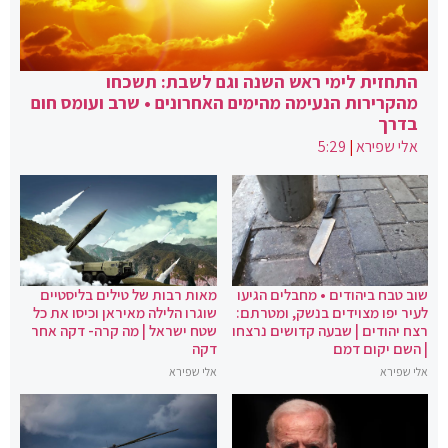
התחזית לימי ראש השנה וגם לשבת: תשכחו
מהקרירות הנעימה מהימים האחרונים • שרב ועומס חום
בדרך
אלי שפירא
|
5:29
שוב טבח ביהודים • מחבלים הגיעו
מאות רבות של טילים בליסטיים
לעיר יפו מצוידים בנשק, ומטרתם:
שוגרו הלילה מאיראן וכיסו את כל
רצח יהודים | שבעה קדושים נרצחו
שטח ישראל | מה קרה- דקה אחר
| השם יקום דמם
דקה
אלי שפירא
אלי שפירא