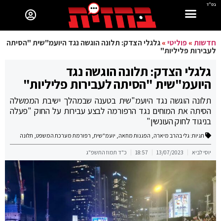
בס"ד
חדשות
»
פוליטי
»
גלגלי הצדק: תלונה הוגשה נגד היועמ"שית "הסיתה
לעבירות פליליות"
גלגלי הצדק: תלונה הוגשה נגד
היועמ"שית "הסיתה לעבירות פליליות"
תלונה הוגשה נגד היועמ"שית בטענה שבמהלך ישיבת הממשלה
הסיתה את המוחים נגד הרפורמה לבצע עבירות על החוק "פעלה
בניגוד לחוק העונשין"
תגיות:
גלי בהרב מיארה
,
הפגנות מחאה
,
יועמ"שית
,
רפורמת מערכת המשפט
,
תלונה
יוסי לביא
13/07/2023
18:57
כ"ד תמוז התשפ"ג