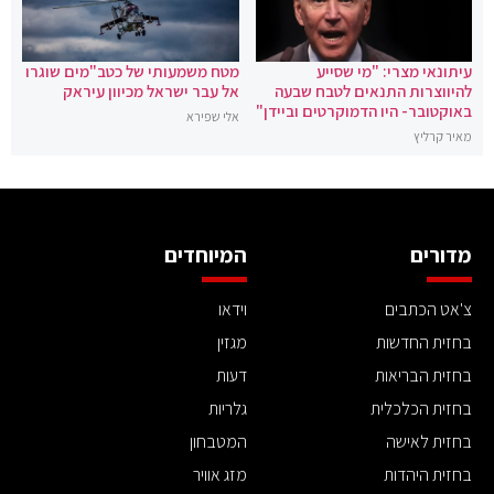
עיתונאי מצרי: "מי שסייע
מטח משמעותי של כטב"מים שוגרו
להיווצרות התנאים לטבח שבעה
אל עבר ישראל מכיוון עיראק
באוקטובר- היו הדמוקרטים וביידן"
אלי שפירא
מאיר קרליץ
מדורים
המיוחדים
צ'אט הכתבים
וידאו
בחזית החדשות
מגזין
בחזית הבריאות
דעות
בחזית הכלכלית
גלריות
בחזית לאישה
המטבחון
בחזית היהדות
מזג אוויר