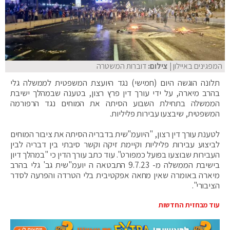
המפגינים באיילון
| צילום:
דוברות המשטרה
תלונה הוגשה היום (חמישי) נגד היועצת המשפטית לממשלה גלי
בהרב מיארה, על ידי עורך דין פרץ רצון, בטענה שבמהלך ישיבת
הממשלה בתחילת השבוע הסיתה את המוחים נגד הרפורמה
המשפטית, שיבצעו עבירות פליליות.
לטענת עורך דין רצון, "היועמ"שית בדבריה הסיתה את ציבור המוחים
לביצוע עבירות פליליות וקיימת זיקה וקשר סיבתי בין דבריה לבין
העבירות שבוצעו בפועל כמפורט". עוד כתב עורך הדין כי "במהלך דיון
בישיבת הממשלה מ- 9.7.23 התבטאה ה יועמ"שית גב' גלי בהרב
מיארה באומרה שאין מחאה אפקטיבית בלי הטרדה והפרעה לסדר
הציבורי".
עוד מבחזית החדשות