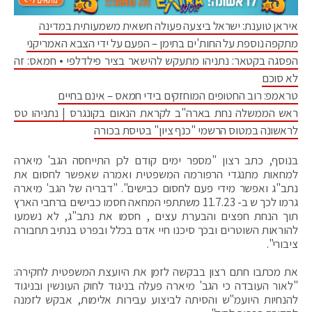
איראן טוענת: ישראל ביצעה פעולה חשאית משמעותית במדינה
מתקפה נוספת על החות'ים בתימן – הפעם על ידי הצבא האמריקני
הפסגה בקטאר: נתניהו מתעקש להישאר בציר פילדלפי • חמאס: זה
לא סוכם
טראמפ: רוב החטופים המוחזקים בידי חמאס – אינם בחיים
ראש הממשלה נחת בארה"ב לקראת הנאום בקונגרס | נתניהו טס
לראשונה במטוס הרשמי "כנף ציון" בטיסת בכורה
בנוסף, כתב רצון "מספר ימים קודם לכן התייחסה הגב' מיארה
למחאות מתנגדי הרפורמה המשפטית ואמרה שאפשר לחסום את
נתב"ג ואפשר מידי פעם לחסום כבישים". "דבריה של הגב' מיארה
גרמו לכך ש ב- 11.7.23 משתתפי המחאה חסמו כבישים ברחבי הארץ
תוך הנחת חפצים והבערת עצים , חסמו את נתב"ג, לא נשמעו
להוראות השוטרים ובכך סיכנו חיי אדם בכלל ובפרט בנתיב תחבורה
ציבורי".
את מכתבו חתם רצון בבקשה לזמן את היועצת המשפטית לחקירה:
"לאור העובדה כי הגב' מיארה פעלה בניגוד לחוק העונשין ובניגוד
להנחיות היועמ"ש והסיתה לביצוע עבירות אלימות, אבקש לזמנה