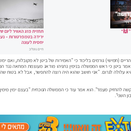
 🙌*
תחזית מזג האוויר ליום של
ירידה בטמפרטורות – נעי
יחסית לעונה
חיים גוטליב
ה"כ ביטן ל-ynet, אמרו היום בצהריים (חמישי) גורמים בליכוד כי "האמירות של ביטן לא מקובלות, ואם י
, אמר ביטן כי ראש הממשלה בנימין נתניהו מודאג מעוצמת המחאה נגד ה
א עלולה לגרום. "אני חושב שהוא היה רוצה להתפשר, אבל לא בטוח שהו
שה להחזיק מעמד". הוא אמר עוד כי הממשלה הנוכחית "בעצם ימין מימין,
ן השני".