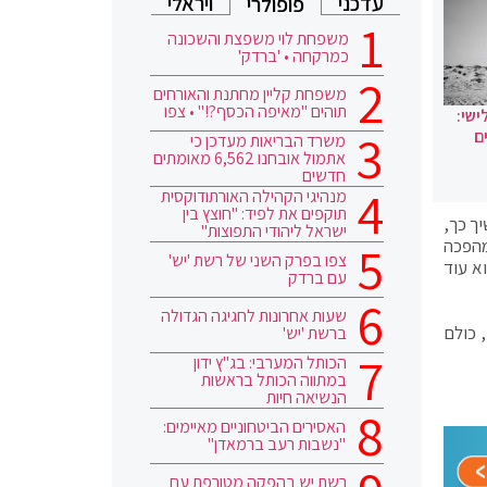
עדכני
ויראלי
פופולרי
משפחת לוי משפצת והשכונה
כמרקחה • 'ברדק'
משפחת קליין מחתנת והאורחים
תוהים "מאיפה הכסף?!" • צפו
ישי:
ם
משרד הבריאות מעדכן כי
אתמול אובחנו 6,562 מאומתים
חדשים
מנהיגי הקהילה האורתודוקסית
תוקפים את לפיד: "חוצץ בין
משיך כך,
ישראל ליהודי התפוצות"
מהפכה
צפו בפרק השני של רשת 'יש'
א עוד
עם ברדק
שעות אחרונות לחגיגה הגדולה
 כולם
ברשת 'יש'
הכותל המערבי: בג"ץ ידון
במתווה הכותל בראשות
הנשיאה חיות
האסירים הביטחוניים מאיימים:
"נשבות רעב ברמאדן"
רשת יש בהפקה מטורפת עם