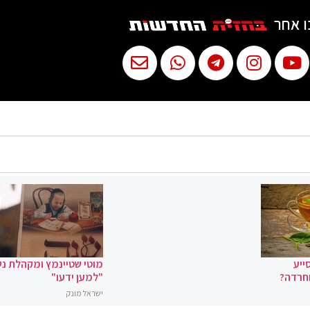
ו אחר
ייע
מוטי שטיינמץ ומקהלת נ
וחרדה?
"למען ידעו"
ישראל מונק