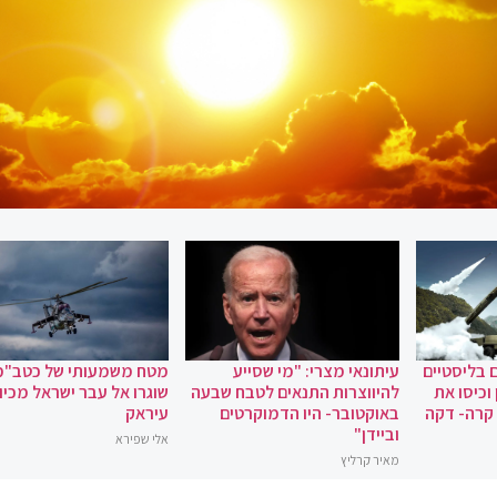
 בליסטיים
עיתונאי מצרי: "מי שסייע
מטח משמעותי של כטב"מ
וכיסו את
להיווצרות התנאים לטבח שבעה
שוגרו אל עבר ישראל מכיוו
 קרה- דקה
באוקטובר- היו הדמוקרטים
עיראק
וביידן"
אלי שפירא
מאיר קרליץ