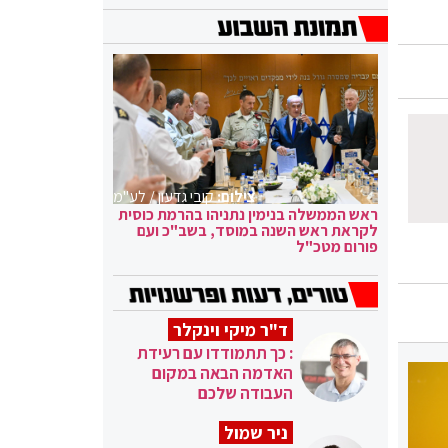
צילום:
קובי גדעון / לע"מ
ראש הממשלה בנימין נתניהו בהרמת כוסית
לקראת ראש השנה במוסד, בשב"כ ועם
פורום מטכ"ל
ד"ר מיקי וינקלר
: כך תתמודדו עם רעידת
האדמה הבאה במקום
העבודה שלכם
ניר שמול