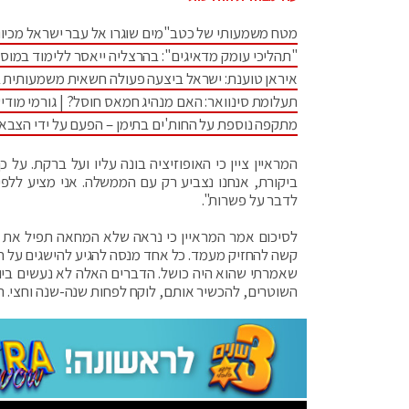
מטח משמעותי של כטב"מים שוגרו אל עבר ישראל מכיוו
"תהליכי עומק מדאיגים": בהרצליה ייאסר ללימוד במוס
איראן טוענת: ישראל ביצעה פעולה חשאית משמעותית 
תעלומת סינוואר: האם מנהיג חמאס חוסל? | גורמי מודיע
מתקפה נוספת על החות'ים בתימן – הפעם על ידי הצבא
המראיין ציין כי האופוזיציה בונה עליו ועל ברקת. על כ
ביקורת, אנחנו נצביע רק עם הממשלה. אני מציע ללפי
לדבר על פשרות".
לסיכום אמר המראיין כי נראה שלא המחאה תפיל את 
קשה להחזיק מעמד. כל אחד מנסה להגיע להישגים על חשב
שאמרתי שהוא היה כושל. הדברים האלה לא נעשים ביום
השוטרים, להכשיר אותם, לוקח לפחות שנה-שנה וחצי. הה