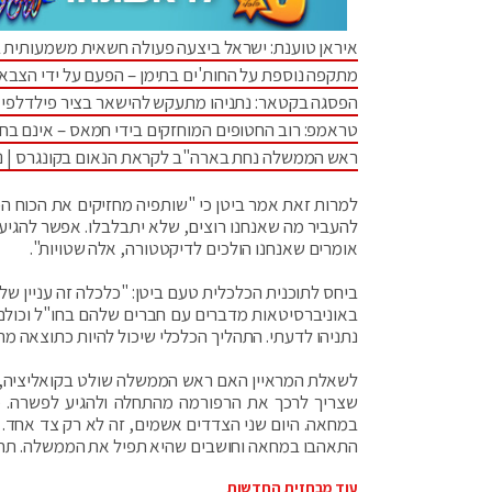
איראן טוענת: ישראל ביצעה פעולה חשאית משמעותית 
מתקפה נוספת על החות'ים בתימן – הפעם על ידי הצבא
הפסגה בקטאר: נתניהו מתעקש להישאר בציר פילדלפי •
טראמפ: רוב החטופים המוחזקים בידי חמאס – אינם בחי
ראש הממשלה נחת בארה"ב לקראת הנאום בקונגרס | נתנ
למרות זאת אמר ביטן כי "שותפיה מחזיקים את הכוח הכלכ
אומרים שאנחנו הולכים לדיקטטורה, אלה שטויות".
ביחס לתוכנית הכלכלית טעם ביטן: "כלכלה זה עניין ש
באוניברסיטאות מדברים עם חברים שלהם בחו"ל וכולם מ
נתניהו לדעתי. התהליך הכלכלי שיכול להיות כתוצאה מהפ
לשאלת המראיין האם ראש הממשלה שולט בקואליציה, הש
שצריך לרכך את הרפורמה מהתחלה ולהגיע לפשרה. מה
במחאה. היום שני הצדדים אשמים, זה לא רק צד אחד. ש
התאהבו במחאה וחושבים שהיא תפיל את הממשלה. תחל
עוד מבחזית החדשות