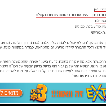
ן עיראק
דות החינוך- ספר אזרחות המזוהה עם פורום קהלת
במדינה
ין: מידע בלתי מבוסס
 האמריקני
ך ענה ביטן: "הם לא יכולים לבנות עליי. אנחנו נבחרנו דרך הליכוד. גם אם 
ד ולגנץ ולכל החבורה שירדו מהעץ. גם מהמחאה, כבודה במקומה מונח. שי
ההמשלה אלא מה שקורה בתוכה. לדעת ביטן: "אמרתי שהממשלה הזאת יה
ון השני. הנושא הזה של בן גביר הוא בדיוק בדיוק הבעיה של המו"מ הקואליצ
. אי אפשר ביום אחד לעשות שינויים רדיקליים כאלה. על מנת להגדיל את
בטחות לו היו מוגזמות".