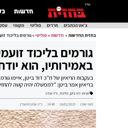
בס"ד
צ'אט הכתבים
חרדים
פוליטי
מקומי
עסקי
בחזית החדשות
»
חדשות
»
פוליטי
»
גורמים בליכוד זוע
גורמים בליכוד זועמי
באמירותיו, הוא יוד
בעקבות הריאיון של ח"כ דוד ביטן, איימו גורמ
בריאיון אמר ביטן: "לממשלה יהיה קשה להחז
תגיות:
דוד ביטן
,
הליכוד
,
יו"ר ועדה
מוטי שטרן
16/02/2023
14:40
כ"ה שבט התשפ"ג