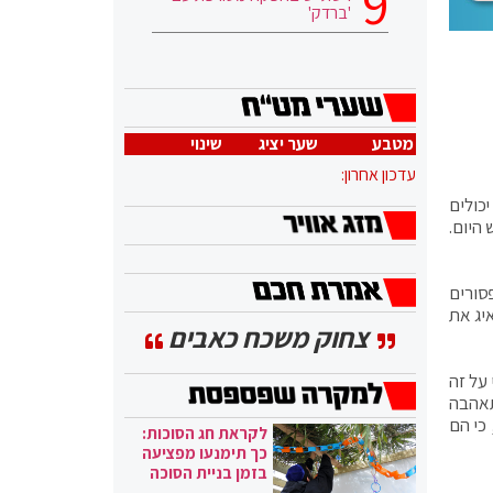
'ברדק'
מטבע
שער יציג
שינוי
עדכון אחרון:
יכולים
 מבחינתנו ממה שיש היום.
סורים
יג את
צחוק משכח כאבים
על זה
תאהבה
כי הם
לקראת חג הסוכות:
כך תימנעו מפציעה
בזמן בניית הסוכה