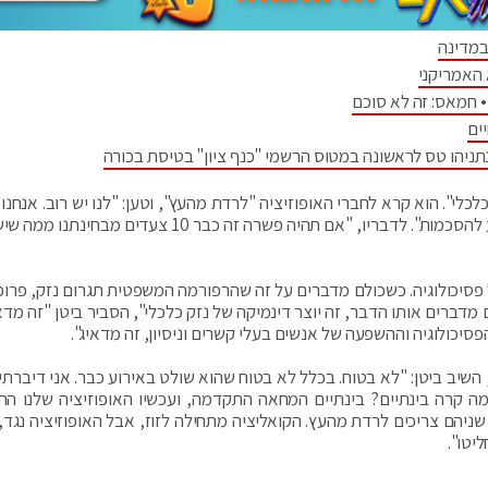
במדינה
 האמריקני
 חמאס: זה לא סוכם
ים
יהו טס לראשונה במטוס הרשמי "כנף ציון" בטיסת בכורה
לי". הוא קרא לחברי האופוזיציה "לרדת מהעץ", וטען: "לנו יש רוב. אנחנו 
להעביר מה שאנחנו רוצים, שלא יתבלבלו. אפשר להגיע להסכמות". לדבריו, "אם תהיה פשרה זה כבר 10 צעדים
ל פסיכולוגיה. כשכולם מדברים על זה שהרפורמה המשפטית תגרום נזק, פרופ
דברים אותו הדבר, זה יוצר דינמיקה של נזק כלכלי", הסביר ביטן "זה מדא
סיכולוגיה וההשפעה של אנשים בעלי קשרים וניסיון, זה מדאיג".
יב ביטן: "לא בטוח. בכלל לא בטוח שהוא שולט באירוע כבר. אני דיברתי 
 קרה בינתיים? בינתיים המחאה התקדמה, ועכשיו האופוזיציה שלנו ה
ניהם צריכים לרדת מהעץ. הקואליציה מתחילה לזוז, אבל האופוזיציה נגד, 
יטו".