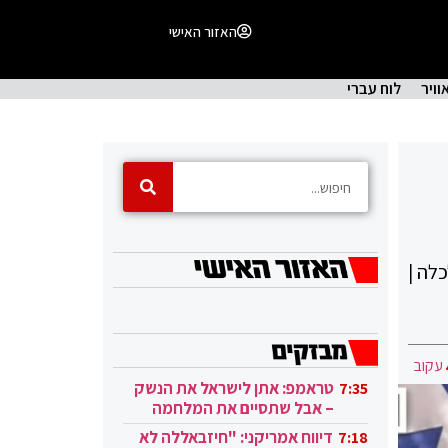
האזור האישי
וויר
לוח עברי
כלה |
עקוב
טראמפ: אתן לישראל את הנשק
7:35
– אבל שתסיים את המלחמה
בעזה
דיווח אמריקני: "חיזבאללה לא
7:18