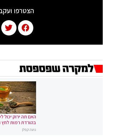
הצטרפו ועקב
האם תה ירוק יכול לס
בהורדת רמות לחץ 
נועה קפלן