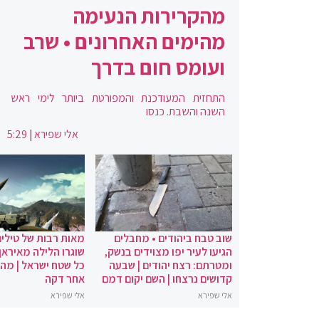
מהקרירות הנעימה
מהימים האחרונים • שרב
ועומס חום בדרך
התחזית המעודכנת והמפורטת ביותר לימי ראש
השנה והשבת. כנסו
אלי שפירא
|
5:29
שוב טבח ביהודים • מחבלים
מאות רבות של טילים
הגיעו לעיר יפו מצוידים בנשק,
שוגרו הלילה מאיראן 
ומטרתם: רצח יהודים | שבעה
כל שטח ישראל | מה
קדושים נרצחו | השם יקום דמם
אחר דקה
אלי שפירא
אלי שפירא