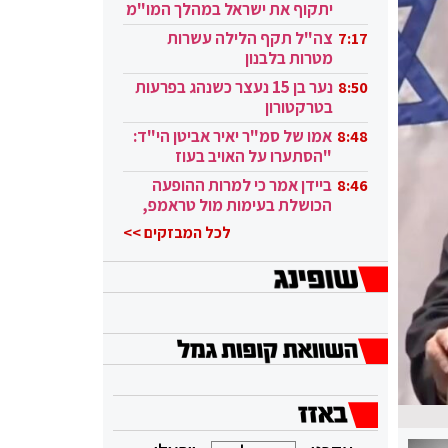
יתקוף את ישראל במהלך המו"מ
בקטאר"
צה"ל תקף הלילה עשרות
7:17
מטרות בלבנון
נער בן 15 נעצר כשנהג בפרעות
8:50
בטרקטורון
אמו של סמ"ר יאיר אביטן הי"ד:
8:48
"הסתערו על האויב בעוז
ובגבורה"
ביידן אמר כי למרות ההופעה
8:46
הכושלת בעימות מול טראמפ,
הוא ממשיך
לכל המבזקים >>