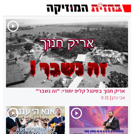
אריק חנוך בסינגל קליפ יחודי: "זה נשבר"
אבי כהן
|
0:31