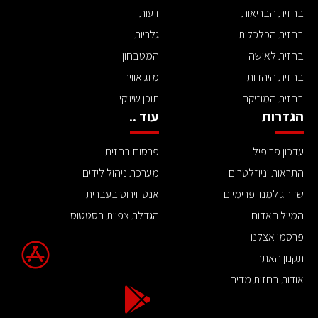
בחזית הבריאות
דעות
בחזית הכלכלית
גלריות
בחזית לאישה
המטבחון
בחזית היהדות
מזג אוויר
בחזית המוזיקה
תוכן שיווקי
הגדרות
עוד ..
עדכון פרופיל
פרסום בחזית
התראות וניוזלטרים
מערכת ניהול לידים
שדרוג למנוי פרימיום
אנטי וירוס בעברית
המייל האדום
הגדלת צפיות בסטטוס
פרסמו אצלנו
תקנון האתר
אודות בחזית מדיה