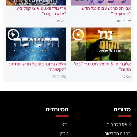
אבי הס מרגש עם סינגל חדש:
ארי גולדוואג & איצי קפלוביץ:
"לישועתך"
"אנא ה' עננו"
ישראל מונק
יואל פרבר
אלעזר חן & יחיאל ליכטיגר: "בכל
שלמה ברונר בסינגל חדש ומחזק:
מקום"
"הקשיבה"
אבי כהן
משה קליין
מדורים
המיוחדים
צ'אט הכתבים
וידאו
בחזית החדשות
מגזין