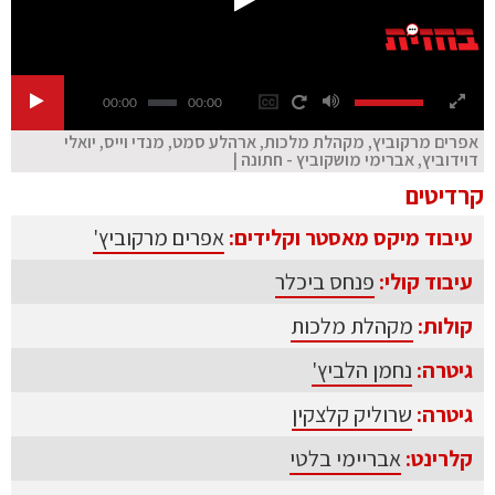
00:00
00:00
אפרים מרקוביץ, מקהלת מלכות, ארהלע סמט, מנדי וייס, יואלי
דוידוביץ, אברימי מושקוביץ - חתונה |
קרדיטים
עיבוד מיקס מאסטר וקלידים:
אפרים מרקוביץ'
עיבוד קולי:
פנחס ביכלר
קולות:
מקהלת מלכות
גיטרה:
נחמן הלביץ'
גיטרה:
שרוליק קלצקין
קלרינט:
אבריימי בלטי