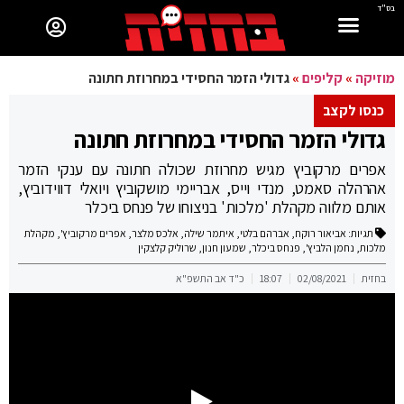
בס"ד
מוזיקה
»
קליפים
»
גדולי הזמר החסידי במחרוזת חתונה
כנסו לקצב
גדולי הזמר החסידי במחרוזת חתונה
אפרים מרקוביץ מגיש מחרוזת שכולה חתונה עם ענקי הזמר
אהרהלה סאמט, מנדי וייס, אבריימי מושקוביץ ויואלי דווידוביץ,
אותם מלווה מקהלת 'מלכות' בניצוחו של פנחס ביכלר
תגיות:
אביאור רוקח
,
אברהם בלטי
,
איתמר שילה
,
אלכס מלצר
,
אפרים מרקוביץ'
,
מקהלת
מלכות
,
נחמן הלביץ'
,
פנחס ביכלר
,
שמעון חנון
,
שרוליק קלצקין
בחזית
02/08/2021
18:07
כ"ד אב התשפ"א