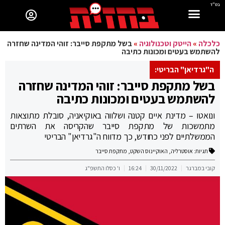
בס"ד
כלכלה
»
הייטק וטכנולוגיה
»
בשל מתקפת סייבר: זוהי המדינה שחזרה
להשתמש בעטים ומכונות כתיבה
ה"גרדיאן" הבריטי:
בשל מתקפת סייבר: זוהי המדינה שחזרה
להשתמש בעטים ומכונות כתיבה
ונואטו – מדינת איים קטנה ושלווה באוקיאניה, סובלת מתוצאות
מתמשכות של מתקפת סייבר שהקריסה את השרתים
הממשלתיים לפני כחודש, כך מדווח ה"גרדיאן" הבריטי
תגיות:
אוסטרליה
,
האוקיינוס השקט
,
מתקפת סייבר
קובי במברגר
30/11/2022
16:24
ו' כסלו התשפ"ג