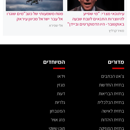
עיתונאי מצרי: "מי שסייע
מטח משמעותי של כטב"מים שוגרו
להיווצרות התנאים לטבח שבעה
אל עבר ישראל מכיוון עיראק
באוקטובר- היו הדמוקרטים וביידן"
אלי שפירא
מאיר קרליץ
מדורים
המיוחדים
צ'אט הכתבים
וידאו
בחזית החדשות
מגזין
בחזית הבריאות
דעות
בחזית הכלכלית
גלריות
בחזית לאישה
המטבחון
בחזית היהדות
מזג אוויר
בחזית המוזיקה
תוכן שיווקי