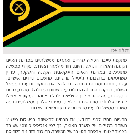
דגל ונואטו
מתקפת סייבר הפילה שרתים ואתרים ממשלתיים במדינת האיים
הקטנה והשלוה, וונואטו. היום, חודש לאחר האירוע, פקידי ממשלה
מתוסכלים במדינת האיים האוקיאנית הקטנה והשקטה, עדיין
משתמשים בחשבונות ג'ימייל פרטיים, מחשבים ניידים אישיים,
עטים, ניירות ומכונות כתיבה כדי לנהל את תפקוד זרועות הממשל
השונות. התקפת התוכנה הזדונית על רשתות המדינה גרמה לעיכובים
בתקשורת, מה שהביא לכך שאנשים פנו ל'דפי זהב' המקוון או אפילו
לספרי טלפונים מודפסים כדי לאתר מספרי טלפון ממשלתיים. כמה
משרדי ממשלה נבעטו מדפי הפייסבוק והטוויטר שלהם.
הבעיות החלו לפני כחודש, אז הבחינו לראשונה בפעילות פישינג
חשודה במיילים אל משרד האוצר, כך לפי אנליסט פיננסי שעובד
בצמוד לצוותי אבטחת הסייבר של המשרד. התוכנה הזדונית הקריסה