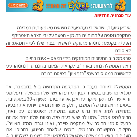
עוד מבחזית החדשות
איראן טוענת: ישראל ביצעה פעולה חשאית משמעותית במדינה
מתקפה נוספת על החות'ים בתימן – הפעם על ידי הצבא האמריקני
הפסגה בקטאר: נתניהו מתעקש להישאר בציר פילדלפי • חמאס: זה
לא סוכם
טראמפ: רוב החטופים המוחזקים בידי חמאס – אינם בחיים
ראש הממשלה נחת בארה"ב לקראת הנאום בקונגרס | נתניהו טס
לראשונה במטוס הרשמי "כנף ציון" בטיסת בכורה
הממשלה דיווחה בעבר כי המתקפה התרחשה ב-5 בנובמבר, אך
טכנאי מחשבים במשרד קצין המידע הראשי של הממשלה ודיפלומט
זר אישרו לגרדיאן שהקריסה אכן אירעה ביום ראשון ה-30 באוקטובר.
בימים הראשונים של המשבר, חלק מרשויות ונואטו ייחסו את הבעיה
בתחילה למזג אוויר גרוע שפגע בתשתית האינטרנט. עם זאת,
הדיפלומט אמר: "שמנו לב שיש בעיה מיד. הצוות שלנו זיהה את זה
כבעל סימני ההיכר של מתקפת סייבר, ואינו נגרם ממזג האוויר".
תקלות בתקשורת הפנימית בימים שלאחר הפיגוע החריפו את
העניינים. ראש הממשלה ישמעאל קלסקאו עלה רשמית לשלטון ב-4