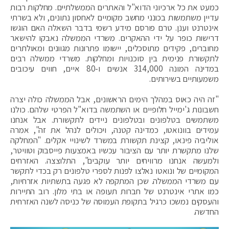
כמעט את כל ארכיוני הדוא"ל והאתרים הממשלתיים. מחלקות רבות
עדיין משתמשות בכונני מחשב מקומיים לאחסון נתונים, ולא בשרתי
אינטרנט וענן. טרם פורסם מידע רשמי בדבר השאלה האם הוגשו
דרישות כופר על ידי ההאקרים. משרדי הממשלה נאבקו להישאר
מחוברים, פקידים מתוסכלים, יישומו פתרונות מגוונים ומאולתרים
לתקשורת פנימית בין סוכנויות ומחלקות. משרדי ממשלה רבים
במדינה המונה 314,000 אנשים ו-80 איים, חווים עיכובים
משמעותיים בשירותים.
"זה היה כאוס במהלך הימים הראשונים, אבל הממשלה כולה יצרה
חשבונות ג'ימייל חלופיים או השתמשה בדוא"ל הפרטי שלהם. כולנו
משתמשים בטלפונים ובטלפונים ניידים לתקשורת. אבל אנחנו
עמידים בוונואטו, כמדינה קטנה, ויכולים לנהל את זה", אמרה
אוליביה פינאו, קצינת תקשורת במשרד לשינויי אקלים. "המחלקה
שלנו מתקשרת יותר עם הציבור עכשיו באמצעות פייסבוק וטוויטר,
ולמעשה אנחנו מרוויחים יותר עוקבים", התלוצצה. האזרחים
המקומיים של ונואטו נאלצו לפנות לספרי טלפונים רק בכדי לתקשר
עם משרדי הממשלה. שכן המתקפה לא פגעה בתשתיות אזרחיות,
כמו אתרי אינטרנט של חברות תעופה או בתי מלון. רוב התיירות
והעסקים נמשכו כרגיל בתקופת העמוסה של כניסה לשנה האזרחית
החדשה.