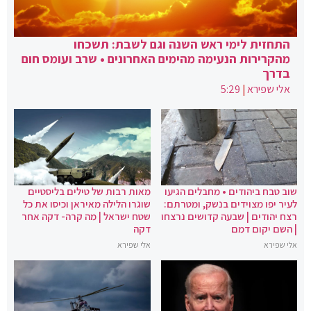
התחזית לימי ראש השנה וגם לשבת: תשכחו
מהקרירות הנעימה מהימים האחרונים • שרב ועומס חום
בדרך
אלי שפירא
|
5:29
שוב טבח ביהודים • מחבלים הגיעו
מאות רבות של טילים בליסטיים
לעיר יפו מצוידים בנשק, ומטרתם:
שוגרו הלילה מאיראן וכיסו את כל
רצח יהודים | שבעה קדושים נרצחו
שטח ישראל | מה קרה- דקה אחר
| השם יקום דמם
דקה
אלי שפירא
אלי שפירא