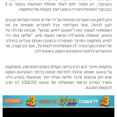
בנובמבר, רק מספר ימים לאחר שהחלה המתקפה בפועל. וב-5
בנובמבר הממשלה הכירה באופן רשמי בקיומה של המתקפה.
ניתן לתקן את המערכת הנוכחית על ידי שדרוג תוכנה והעלאת קבצים
לענן לניהול, אמר האנליסט. אבל לפקידים מקומיים אין את
המומחיות לעשות זאת ו"זקוקים לסיוע מבחוץ". שכנתה הגדולה של
ונואטו, ממשלת אוסטרליה הגישה הצעות סיוע. "שלחנו צוות כדי
לסייע במתקפת הסייבר המחפירה ובתגובה ואנחנו עובדים בתהליך
של החזרת מערכות ה-IT הממשלתיות למהירות", אמר פט קונרוי, שר
הפיתוח הבינלאומי והאוקיינוס ​​השקט באוסטרליה.
מתקפות סייבר זרעו הרס ברחבי העולם בשנים האחרונות, והמתקפה
על ונואטו תשמש אזהרה למדינות קטנות ברחבי האוקיינוס ​​השקט
שיש להן אבטחת סייבר חלשה אפילו יותר מהממשל בפורט וילה.
משרד המידע הראשי הממשלתי של ונואטו (OGCIO) לא הגיב
לבקשות התגובה.