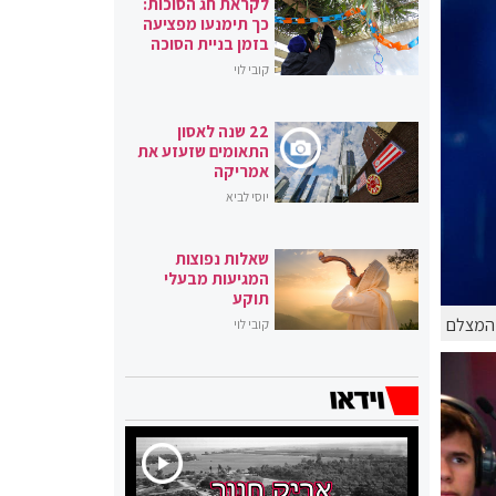
לקראת חג הסוכות:
כך תימנעו מפציעה
בזמן בניית הסוכה
קובי לוי
22 שנה לאסון
התאומים שזעזע את
אמריקה
יוסי לביא
שאלות נפוצות
המגיעות מבעלי
תוקע
 המצלם
קובי לוי