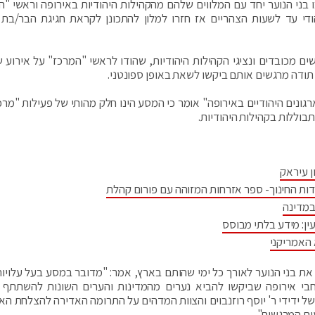
ני הנוער יחד עם המלווים שלהם מהקהילות היהודיות באירופה וראשי "ה
ודי עד לשעות הצהריים אז חזרו למלון להתכונן לקראת חגיגת הבר/בת 
 מכובדים ונציגי הקהילות היהודיות, שהודו לראשי "המרכז" על אירוע 
תודה מרגשים אותם ביקשו לשאת באופן ספונטני.
ארגונים היהודיים באירופה" אומר כי המסע הינו חלק מהותי של פעילות "מרכ
תבוללות בקהילות היהודיות.
ן עיראק
דות החינוך- ספר אזרחות המזוהה עם פורום קהלת
במדינה
ין: מידע בלתי מבוסס
 האמריקני
 את בני הנוער לאורך כל ימי שהותם בארץ, אמר: "מדובר במסע בעל עלויות
חבי אירופה שביקשו להביא נערים מהמדינות והערים השונות להשתתף
עוצמתי. אני מבקש להודות לחברת יחסי הציבור YPR של ידידי ר' יוסף רוזנבוים והצוות המדהים על התרומה האדירה להצלחת
ים המרגשים".