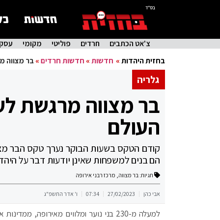
בס"ד
צ'אט הכתבים
חרדים
פוליטי
מקומי
עסקי
בחזית היהדות
»
חדשות
»
חדשות חרדים
»
בר מצווה מ
גלריה
בר מצווה מרגשת לעש
העולם
קודם הטקס בשעות הבוקר נערך טקס הבר מצוו
הם בנים למשפחות שאינן יודעות דבר על היהד
תגיות:
בר מצווה
,
מרכז רבני אירופה
אבי כהן
27/02/2023
07:34
ו' אדר התשפ"ג
למעלה מ-230 בני נוער ומלווים מאירופה, ממ