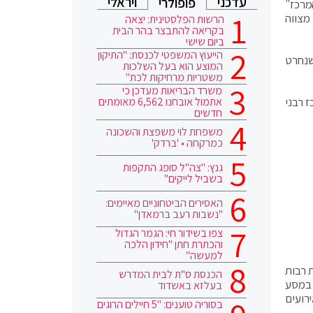
עדכני
ויראלי
פופולרי
מרכז"
מצווה
הרשות הפלסטינית: יצאה
בקריאה להתבצר בהר הבית
ביום שישי
הייעוץ המשפטי לכנסת: "התיקון
שנחרט
המוצע הוא בעל השלכות
משטריות מרחיקות לכת"
משרד הבריאות מעדכן כי
ז רבני
אתמול אובחנו 6,562 מאומתים
חדשים
משפחת לוי משפצת והשכונה
כמרקחה • 'ברדק'
גנץ: "צה"ל סופג התקפות
בשביל לייקים"
האסירים הביטחוניים מאיימים:
"נשבות רעב ברמאדן"
צפו בשידור חי: הגמר הגדול
והכתרת חתן "חידון הלכה
למעשה"
 רבות
הכנסת ס"ת לבית המדרש
 במסע
בעלזא באשדוד
 האירועים
בסוריה טוענים: "5 חיילים הרוגים