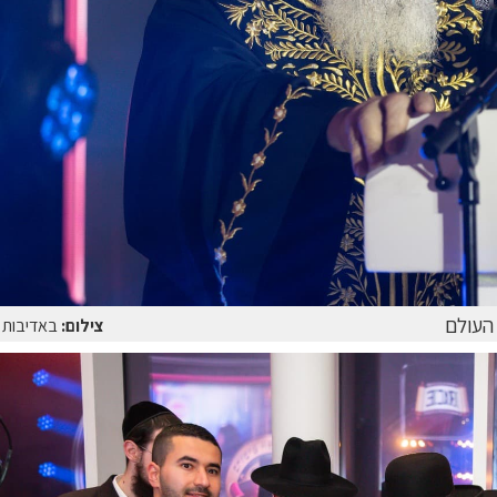
העולם
צילום:
באדיבות