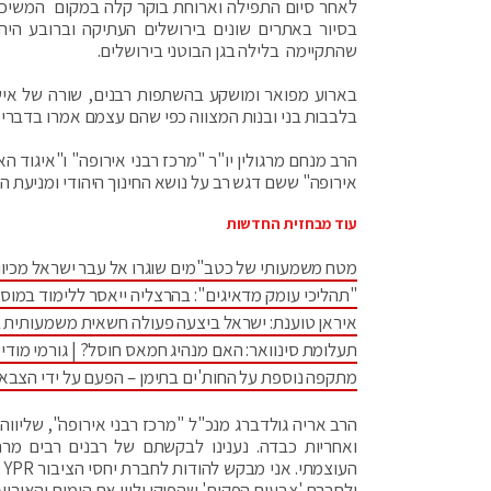
לאחר סיום התפילה וארוחת בוקר קלה במקום המשיכו ב
בסיור באתרים שונים בירושלים העתיקה וברובע היה
שהתקיימה בלילה בגן הבוטני בירושלים.
בארוע מפואר ומושקע בהשתפות רבנים, שורה של אישים
בלבבות בני ובנות המצווה כפי שהם עצמם אמרו בדברי 
הרב מנחם מרגולין יו"ר "מרכז רבני אירופה" ו"איגוד ה
אירופה" ששם דגש רב על נושא החינוך היהודי ומניעת ה
עוד מבחזית החדשות
מטח משמעותי של כטב"מים שוגרו אל עבר ישראל מכיוו
"תהליכי עומק מדאיגים": בהרצליה ייאסר ללימוד במוס
איראן טוענת: ישראל ביצעה פעולה חשאית משמעותית 
תעלומת סינוואר: האם מנהיג חמאס חוסל? | גורמי מודיע
מתקפה נוספת על החות'ים בתימן – הפעם על ידי הצבא
הרב אריה גולדברג מנכ"ל "מרכז רבני אירופה", שליווה
ואחריות כבדה. נענינו לבקשתם של רבנים רבים מר
ה
ולחברת 'צבעים הפקות' שהפיקו וליוו את הימים והאירוע