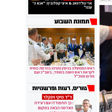
ארי גולדוואג & איצי קפלוביץ: "אנא ה'
עננו"
צילום:
קובי גדעון / לע"מ
ראש הממשלה בנימין נתניהו בהרמת כוסית
לקראת ראש השנה במוסד, בשב"כ ועם
פורום מטכ"ל
ד"ר מיקי וינקלר
: כך תתמודדו עם רעידת
האדמה הבאה במקום