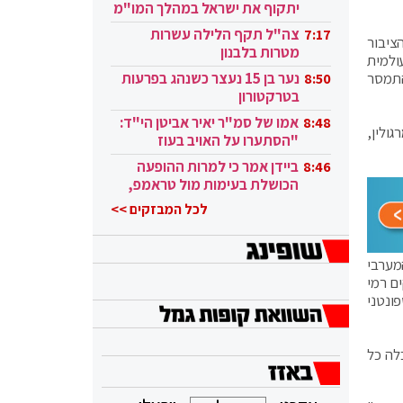
יתקוף את ישראל במהלך המו"מ
בקטאר"
צה"ל תקף הלילה עשרות
7:17
ציבור
מטרות בלבנון
ולמית
התמסר
נער בן 15 נעצר כשנהג בפרעות
8:50
בטרקטורון
אמו של סמ"ר יאיר אביטן הי"ד:
8:48
ולין,
"הסתערו על האויב בעוז
ובגבורה"
ביידן אמר כי למרות ההופעה
8:46
הכושלת בעימות מול טראמפ,
הוא ממשיך
לכל המבזקים >>
מערבי
ם רמי
ונטני
לה כל