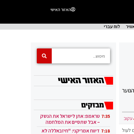
האזור האישי
וויר
לוח עברי
נוער
טראמפ: אתן לישראל את הנשק
7:35
עקוב
– אבל שתסיים את המלחמה
בעזה
ם לעול
דיווח אמריקני: "חיזבאללה לא
7:18