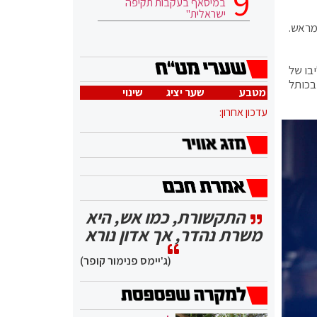
במיסאף בעקבות תקיפה
ישראלית"
מראש.
בו של
בכותל
מטבע
שער יציג
שינוי
עדכון אחרון:
התקשורת, כמו אש, היא
משרת נהדר, אך אדון נורא
(ג'יימס פנימור קופר)