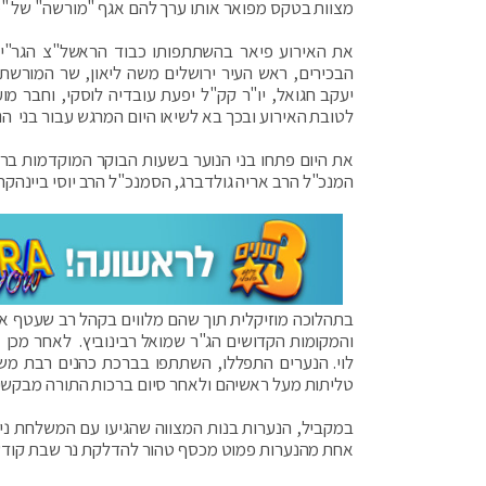
מצוות בטקס מפואר אותו ערך להם אגף "מורשה" של "מרכז רבני אירופה" (rce) העוסק ב
את האירוע פיאר בהשתתפותו כבוד הראשל"צ הגר"י 
הבכירים, ראש העיר ירושלים משה ליאון, שר המורשת ע
יעקב חגואל, יו"ר קק"ל יפעת עובדיה לוסקי, וחבר מ
לטובת האירוע ובכך בא לשיאו היום המרגש עבור בני הנ
את היום פתחו בני הנוער בשעות הבוקר המוקדמות ברח
המנכ"ל הרב אריה גולדברג, הסמנכ"ל הרב יוסי ביינהקר
בתהלוכה מוזיקלית תוך שהם מלווים בקהל רב שעטף א
והמקומות הקדושים הג"ר שמואל רבינוביץ. לאחר מכן
לוי. הנערים התפללו, השתתפו בברכת כהנים רבת מש
טליתות מעל ראשיהם ולאחר סיום ברכות התורה מבקשים
במקביל, הנערות בנות המצווה שהגיעו עם המשלחת ניג
אחת מהנערות פמוט מכסף טהור להדלקת נר שבת קוד