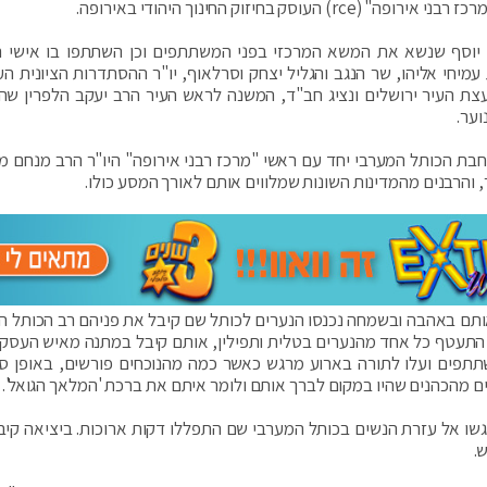
חיזוק החינוך היהודי באירופה.
יוסף שנשא את המשא המרכזי בפני המשתתפים וכן השתתפו בו אישי ה
מיחי אליהו, שר הנגב והגליל יצחק וסרלאוף, יו"ר ההסתדרות הציונית הע
ועצת העיר ירושלים ונציג חב"ד, המשנה לראש העיר הרב יעקב הלפרין ש
וער.
בת הכותל המערבי יחד עם ראשי "מרכז רבני אירופה" היו"ר הרב מנחם מרג
, והרבנים מהמדינות השונות שמלווים אותם לאורך המסע כולו.
ותם באהבה ובשמחה נכנסו הנערים לכותל שם קיבל את פניהם רב הכותל ה
 התעטף כל אחד מהנערים בטלית ותפילין, אותם קיבל במתנה מאיש העסקי
תתפים ועלו לתורה בארוע מרגש כאשר כמה מהנוכחים פורשים, באופן ספ
 מהכהנים שהיו במקום לברך אותם ולומר איתם את ברכת 'המלאך הגואל'.
שו אל עזרת הנשים בכותל המערבי שם התפללו דקות ארוכות. ביציאה קיב
ש.