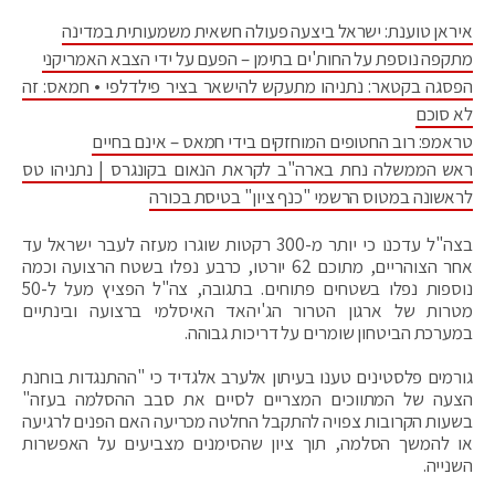
איראן טוענת: ישראל ביצעה פעולה חשאית משמעותית במדינה
מתקפה נוספת על החות'ים בתימן – הפעם על ידי הצבא האמריקני
הפסגה בקטאר: נתניהו מתעקש להישאר בציר פילדלפי • חמאס: זה
לא סוכם
טראמפ: רוב החטופים המוחזקים בידי חמאס – אינם בחיים
ראש הממשלה נחת בארה"ב לקראת הנאום בקונגרס | נתניהו טס
לראשונה במטוס הרשמי "כנף ציון" בטיסת בכורה
בצה"ל עדכנו כי יותר מ-300 רקטות שוגרו מעזה לעבר ישראל עד
אחר הצוהריים, מתוכם 62 יורטו, כרבע נפלו בשטח הרצועה וכמה
נוספות נפלו בשטחים פתוחים. בתגובה, צה"ל הפציץ מעל ל-50
מטרות של ארגון הטרור הג'יהאד האיסלמי ברצועה ובינתיים
במערכת הביטחון שומרים על דריכות גבוהה.
גורמים פלסטינים טענו בעיתון אלערב אלגדיד כי "ההתנגדות בוחנת
הצעה של המתווכים המצריים לסיים את סבב ההסלמה בעזה"
בשעות הקרובות צפויה להתקבל החלטה מכריעה האם הפנים לרגיעה
או להמשך הסלמה, תוך ציון שהסימנים מצביעים על האפשרות
השנייה.