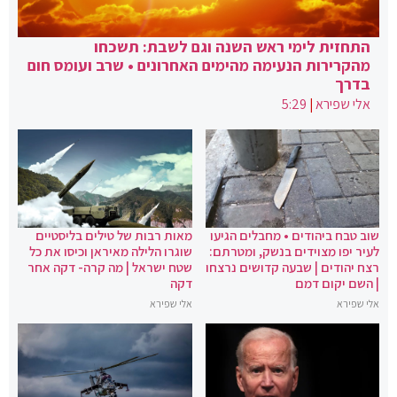
התחזית לימי ראש השנה וגם לשבת: תשכחו
מהקרירות הנעימה מהימים האחרונים • שרב ועומס חום
בדרך
אלי שפירא
|
5:29
שוב טבח ביהודים • מחבלים הגיעו
מאות רבות של טילים בליסטיים
לעיר יפו מצוידים בנשק, ומטרתם:
שוגרו הלילה מאיראן וכיסו את כל
רצח יהודים | שבעה קדושים נרצחו
שטח ישראל | מה קרה- דקה אחר
| השם יקום דמם
דקה
אלי שפירא
אלי שפירא