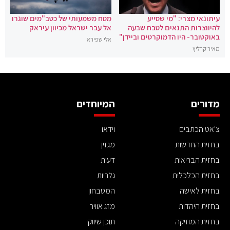
עיתונאי מצרי: "מי שסייע
מטח משמעותי של כטב"מים שוגרו
להיווצרות התנאים לטבח שבעה
אל עבר ישראל מכיוון עיראק
באוקטובר- היו הדמוקרטים וביידן"
אלי שפירא
מאיר קרליץ
מדורים
המיוחדים
צ'אט הכתבים
וידאו
בחזית החדשות
מגזין
בחזית הבריאות
דעות
בחזית הכלכלית
גלריות
בחזית לאישה
המטבחון
בחזית היהדות
מזג אוויר
בחזית המוזיקה
תוכן שיווקי