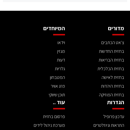
מדורים
המיוחדים
צ'אט הכתבים
וידאו
בחזית החדשות
מגזין
בחזית הבריאות
דעות
בחזית הכלכלית
גלריות
בחזית לאישה
המטבחון
בחזית היהדות
מזג אוויר
בחזית המוזיקה
תוכן שיווקי
הגדרות
עוד ..
עדכון פרופיל
פרסום בחזית
התראות וניוזלטרים
מערכת ניהול לידים