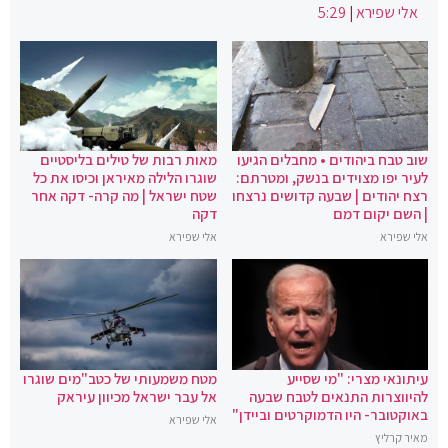
אלי שפירא
|
5:29
שוב טבח ביהודים • מחבלים הגיעו
מאות רבות של טילים בליסטיים
לעיר יפו מצוידים בנשק, ומטרתם:
שוגרו הלילה מאיראן וכיסו את כל
רצח יהודים | שבעה קדושים נרצחו
שטח ישראל | מה קרה- דקה אחר
| השם יקום דמם
דקה
אלי שפירא
אלי שפירא
עיתונאי מצרי: "מי שסייע
מטח משמעותי של כטב"מים שוגרו
להיווצרות התנאים לטבח שבעה
אל עבר ישראל מכיוון עיראק
באוקטובר- היו הדמוקרטים וביידן"
אלי שפירא
מאיר קרליץ