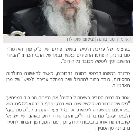
האדמו"ר מנדבורנה
| צילום:
שוקי לרר
בעיצומו של עריכת ה'טיש' בשושן פורים של כ"ק מרן האדמו"ר
מנדבורנה, הופתעו החסידים כאשר גבאו של הרבי הכריז: "הבחור
החשוב יוסף ליפשיץ מכובד בליהודים".
מדובר במשהו דרמטי במונחי נדבורנה, כאשר לראשונה בתולדות
החסידות, כובד בחור להתחיל שיר במהלך עריכת ה'טיש' של מרן
האדמו"ר.
אחד הנוכחים הסביר בשיחה ל'בחזית' את נסיבות הכיבוד המפתיע:
"גילו של הבחור נושק לשלושים. הוא נכה, ומתנייד בכסא גלגלים. הוא
בא אמנם ממשפחה ליטאית, אך בגיל צעיר התקרב לכ"ק מרן בעל
ה'באר יעקב' מנדבורנה זי"ע, והרבי שהיה ידוע כאוהבן של ישראל
קירב וטיפח אותו בחביבות יתירה, וכך, עם הזמן, הפך הבחור לחסיד
נדבורנה מן המניין".