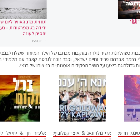
 🙌*
תחזית מזג האוויר ליום של
ירידה בטמפרטורות – נעי
יחסית לעונה
חיים גוטליב
בבות כשהלחנת השיר נולדה בעקבות מכתבו של הילד המיוחד ששלח לבנצי
 הזמר אברהם פריד וחיים ישראל, וכבר זוכה לגרסת קאבר עם תלמידי ה
דולה גם ביצעו על השיר תפקידים אומנותיים בניצוחו של בנצי.
ינגל חדש:
ארי גולדוואג & איצי קפלוביץ:
אלעזר חן & יחיאל ליכ