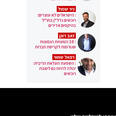
ניר שמול
: הישראלים לא עוצרים:
רוכשים נדל"ן בחו"ל
בהיקפים אדירים
זאב רונן
: 10 הטעויות הנפוצות
שגורמות לקריסת חברות
רפאל שחור
: השפעת העלאת הריבית:
יכולה להיות גם לטובת
רוכשים