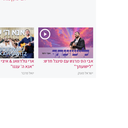
אבי הס מרגש עם סינגל חדש:
ארי גולדוואג & איצי
"לישועתך"
"אנא ה' עננו"
ישראל מונק
יואל פרבר