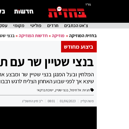
בס"ד
צ'אט הכתבים
חרדים
פוליטי
מקומי
עסקי
בחזית המוזיקה
»
מוזיקה
»
חדשות המוזיקה
»
בנצי שטי
ביצוע מחודש
בנצי שטיין שר עם ת
המלחין ובעל המנגן בנצי שטיין שר ומבצע את
שיצא אך לפני שבוע האחרון הצליח לרגש רבבו
תגיות:
אל תיפול
,
בנצי שטיין
,
ישיבת ברקאי
משה קליין
01/06/2023
08:01
י"ב סיון התשפ"ג