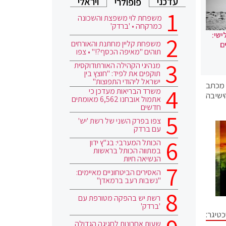
עדכני
ויראלי
פופולרי
משפחת לוי משפצת והשכונה
כמרקחה • 'ברדק'
ישי:
משפחת קליין מחתנת והאורחים
ם
תוהים "מאיפה הכסף?!" • צפו
מנהיגי הקהילה האורתודוקסית
תוקפים את לפיד: "חוצץ בין
ישראל ליהודי התפוצות"
 מכתב
משרד הבריאות מעדכן כי
ישיבה
אתמול אובחנו 6,562 מאומתים
חדשים
צפו בפרק השני של רשת 'יש'
עם ברדק
הכותל המערבי: בג"ץ ידון
במתווה הכותל בראשות
הנשיאה חיות
האסירים הביטחוניים מאיימים:
"נשבות רעב ברמאדן"
רשת יש בהפקה מטורפת עם
'ברדק'
טיגר:
שעות אחרונות לחגיגה הגדולה