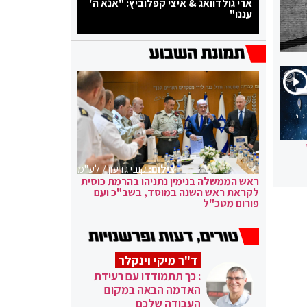
ארי גולדוואג & איצי קפלוביץ: "אנא ה'
עננו"
צילום:
קובי גדעון / לע"מ
ראש הממשלה בנימין נתניהו בהרמת כוסית
לקראת ראש השנה במוסד, בשב"כ ועם
פורום מטכ"ל
ד"ר מיקי וינקלר
: כך תתמודדו עם רעידת
האדמה הבאה במקום
העבודה שלכם