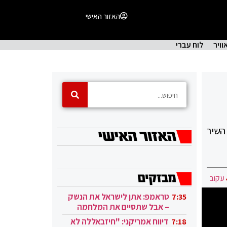
האזור האישי
וויר
לוח עברי
השיר
עקוב
טראמפ: אתן לישראל את הנשק
7:35
– אבל שתסיים את המלחמה
בעזה
דיווח אמריקני: "חיזבאללה לא
7:18