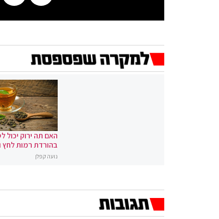
האם תה ירוק יכול לס
בהורדת רמות לחץ 
נועה קפלן