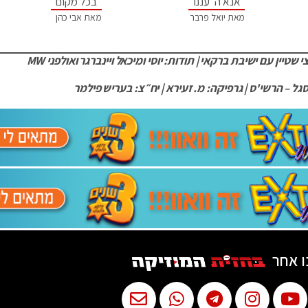
"אנא ה' עננו"
"בכל מקום"
מאת יואל פרבר
מאת אבי כהן
 שטיין עם ישיבת ברקאי | תודות: יוסי ומיכאל ויינברגר ואולפני MW
סגל – הרשי'ס | גרפיקה: מ. זעירא | יח״צ: בעריש פילמר
ו אחר