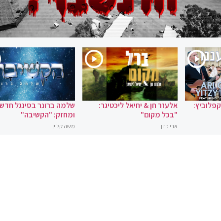
 קפלוביץ:
אלעזר חן & יחיאל ליכטיגר:
שלמה ברונר בסינגל חדש
"בכל מקום"
ומחזק: "הקשיבה"
אבי כהן
משה קליין