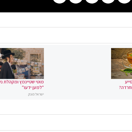
ייע
מוטי שטיינמץ ומקהלת נ
וחרדה?
"למען ידעו"
ישראל מונק