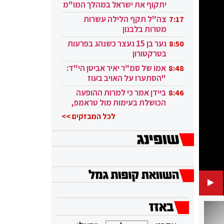
יתקוף את ישראל במהלך המו"מ
בקטאר"
צה"ל תקף הלילה עשרות
7:17
מטרות בלבנון
נער בן 15 נעצר כשנהג בפרעות
8:50
בטרקטורון
אמו של סמ"ר יאיר אביטן הי"ד:
8:48
"הסתערו על האויב בעוז
ובגבורה"
ביידן אמר כי למרות ההופעה
8:46
הכושלת בעימות מול טראמפ,
הוא ממשיך
לכל המבזקים >>