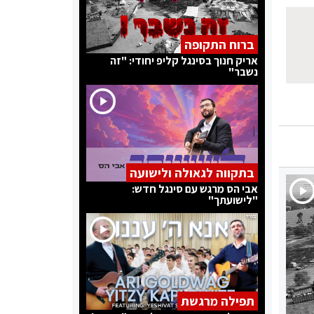
ברוח התקופה
אריק חנוך בסינגל קליפ יחודי: "זה
נשבר"
בתקווה לגאולה ולישועה
אבי הס מרגש עם סינגל חדש:
"לישועתך"
תפילה מרגשת