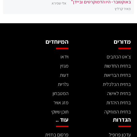
באוקטובר- היו הדמוקרטים וביידן"
אלי שפירא
מאיר קרליץ
מדורים
המיוחדים
צ'אט הכתבים
וידאו
בחזית החדשות
מגזין
בחזית הבריאות
דעות
בחזית הכלכלית
גלריות
בחזית לאישה
המטבחון
בחזית היהדות
מזג אוויר
בחזית המוזיקה
תוכן שיווקי
הגדרות
עוד ..
עדכון פרופיל
פרסום בחזית