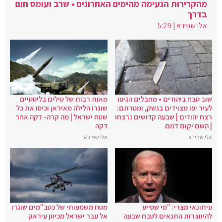
מהקרירות הנעימה מהימים האחרונים • שרב ועומס חום
בדרך
אלי שפירא
|
5:29
שוב טבח ביהודים • מחבלים הגיעו
מאות רבות של טילים בליסטיים
לעיר יפו מצוידים בנשק, ומטרתם:
שוגרו הלילה מאיראן וכיסו את כל
רצח יהודים | שבעה קדושים נרצחו
שטח ישראל | מה קרה- דקה אחר
| השם יקום דמם
דקה
אלי שפירא
אלי שפירא
עיתונאי מצרי: "מי שסייע
מטח משמעותי של כטב"מים שוגרו
להיווצרות התנאים לטבח שבעה
אל עבר ישראל מכיוון עיראק