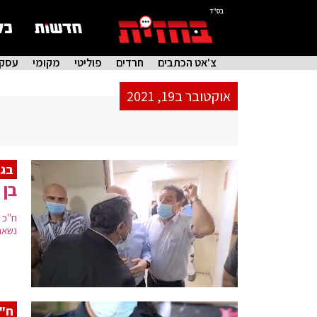
בס"ד
צ'אט הכתבים
חרדים
פוליטי
מקומי
עסקי
אוקטובר ב19, 2021
בגל
בן 
ח"כ 
נשאר
ח"כ