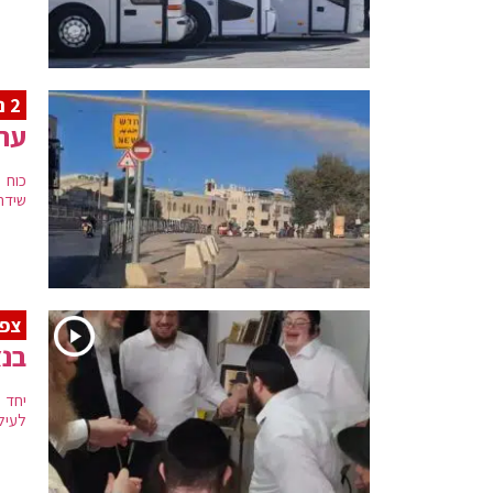
2 נפצעו
ערב
כוח 
שידה
צפ
בנצ
יחד 
לעילו