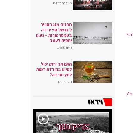
מערכת בחזית
תחזית מזג האוויר
ליום שלישי: ירידה
לרגל
בטמפרטורות – נעים
יחסית לעונה
חיים גוטליב
האם תה ירוק יכול
לסייע בהורדת רמות
לחץ וחרדה?
נועה קפלן
ח"כ