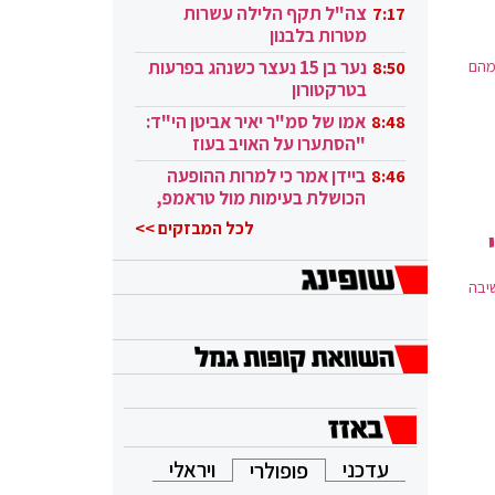
בקטאר"
צה"ל תקף הלילה עשרות
7:17
מטרות בלבנון
מהם
נער בן 15 נעצר כשנהג בפרעות
8:50
בטרקטורון
אמו של סמ"ר יאיר אביטן הי"ד:
8:48
"הסתערו על האויב בעוז
ובגבורה"
ביידן אמר כי למרות ההופעה
8:46
הכושלת בעימות מול טראמפ,
הוא ממשיך
לכל המבזקים >>
יבה
עדכני
ויראלי
פופולרי