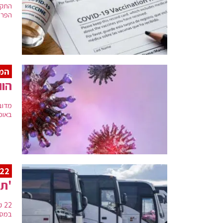
הפרלמ
המד
הווריאנט .2
באופ
22 קווים
'תנ
במספ