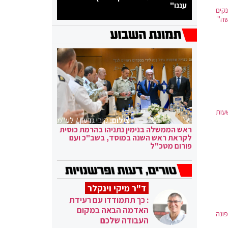
עננו"
קים
שה"
שעות
צילום:
קובי גדעון / לע"מ
ראש הממשלה בנימין נתניהו בהרמת כוסית
לקראת ראש השנה במוסד, בשב"כ ועם
פורום מטכ"ל
ד"ר מיקי וינקלר
: כך תתמודדו עם רעידת
האדמה הבאה במקום
ראשו והוא פונה
העבודה שלכם