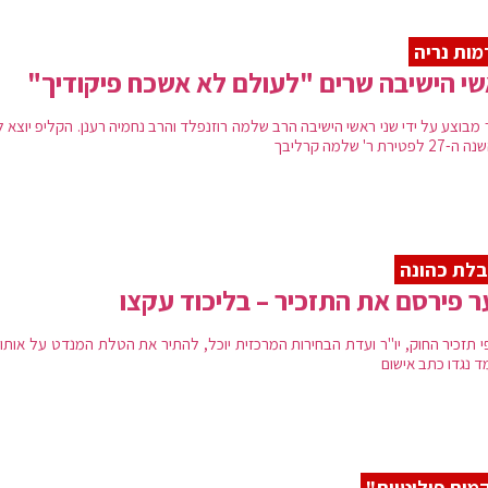
ות נריה
י הישיבה שרים "לעולם לא אשכח פיקודיך"
 מבוצע על ידי שני ראשי הישיבה הרב שלמה רוזנפלד והרב נחמיה רענן. הקליפ יוצא 
לפטירת ר' שלמה קרליבך
לת כהונה
 פירסם את התזכיר – בליכוד עקצו
י תזכיר החוק, יו"ר ועדת הבחירות המרכזית יוכל, להתיר את הטלת המנדט על אותו 
ד נגדו כתב אישום
מות פוליטיות"