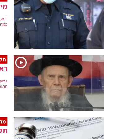
מיל
"מעב
כמה 
חל 
ראש
בשעו
התעו
מהר
תקנ