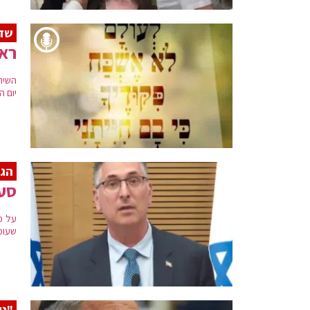
שדמ
ראש
השיר
יום השנה ה-27 
הגב
סער
על פ
שעומ
"נק