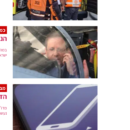
כמו
הנש
במהל
ישראל
מבק
הדו
מדו"
נעשה