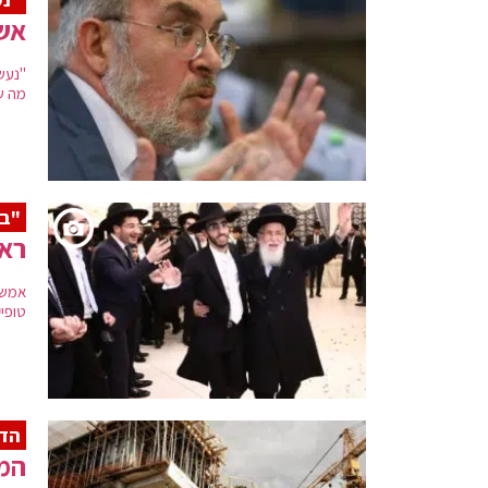
אשר
"נעש
מה ש
"בא
ראש
אמש נ
טופיק
הדר
המב