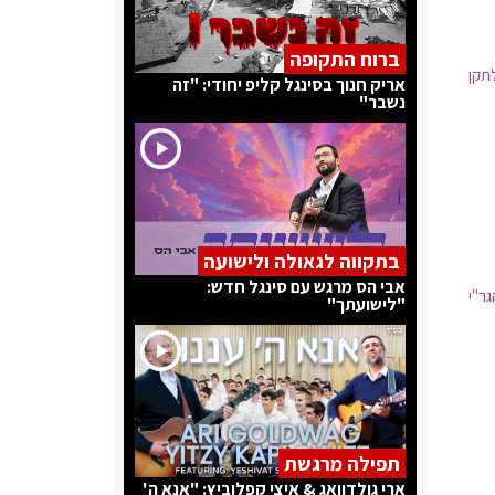
ברוח התקופה
תקן
אריק חנוך בסינגל קליפ יחודי: "זה
נשבר"
בתקווה לגאולה ולישועה
אבי הס מרגש עם סינגל חדש:
גר"י
"לישועתך"
תפילה מרגשת
ארי גולדוואג & איצי קפלוביץ: "אנא ה'