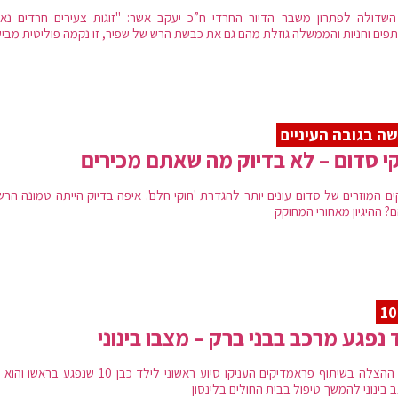
 השדולה לפתרון משבר הדיור החרדי ח”כ יעקב אשר: "זוגות צעירים חרדים נאנ
פים וחניות והממשלה גוזלת מהם גם את כבשת הרש של שפיר, זו נקמה פוליטית מבי
ה בגובה העיניים
י סדום – לא בדיוק מה שאתם מכירים
ים המוזרים של סדום עונים יותר להגדרת 'חוקי חלם'. איפה בדיוק הייתה טמונה הר
? ההיגיון מאחורי המחוקק
 נפגע מרכב בבני ברק – מצבו בינוני
כונני ההצלה בשיתוף פראמדיקים העניקו סיוע ראשוני לילד כבן 10 שנפגע ב
 בינוני להמשך טיפול בבית החולים בלינסון