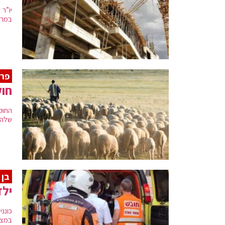
יו”ר
במרת
פרש
חוק
החוק
שלהם
בן 10
ילד
במצב