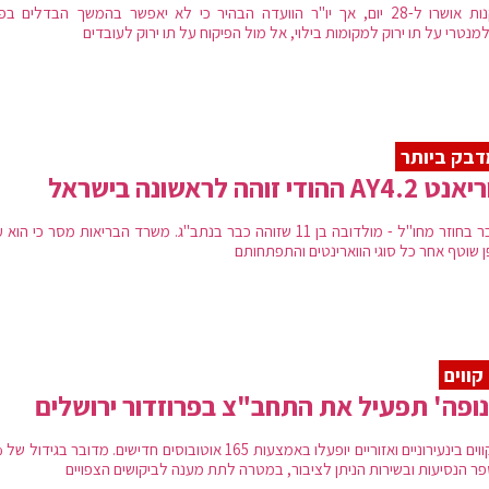
התקנות אושרו ל-28 יום, אך יו"ר הוועדה הבהיר כי לא יאפשר בהמשך הבדלים בפ
נטרי על תו ירוק למקומות בילוי, אל מול הפיקוח על תו ירוק לעובדים
בק ביותר
AY4 ההודי זוהה לראשונה בישראל
מדובר בחוזר מחו"ל - מולדובה בן 11 שזוהה כבר בנתב"ג. משרד הבריאות מסר כי הו
ן שוטף אחר כל סוגי הווארינטים והתפתחותם
ופה' תפעיל את התחב"צ בפרוזדור ירושלים
22 קווים 
ר הנסיעות ובשירות הניתן לציבור, במטרה לתת מענה לביקושים הצפויים