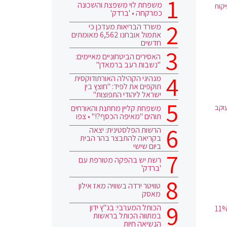
משפחת לוי משפצת והשכונה
יקוח
כמרקחה • 'ברדק'
משרד הבריאות מעדכן כי
אתמול אובחנו 6,562 מאומתים
חדשים
האסירים הביטחוניים מאיימים:
"נשבות רעב ברמאדן"
מנהיגי הקהילה האורתודוקסית
תוקפים את לפיד: "חוצץ בין
ישראל ליהודי התפוצות"
א עוקב
משפחת קליין מחתנת והאורחים
תוהים "מאיפה הכסף?!" • צפו
הרשות הפלסטינית: יצאה
בקריאה להתבצר בהר הבית
ביום שישי
רשת יש בהפקה מטורפת עם
'ברדק'
טוויטר ירדה בשוויה מאז אילון
מאסק
הכותל המערבי: בג"ץ ידון
בינעירוניים ואזוריים יופעלו באמצעות 165 אוטובוסים חדישים. מדובר בגידול של 11%
במתווה הכותל בראשות
הנשיאה חיות