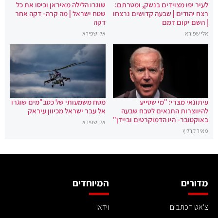
לעיר יפו מצוידים בנשק, ומטרתם:
שוגרו הלילה מאיראן וכיסו את כל
רצח יהודים | שבעה קדושים נרצחו
שטח ישראל | מה קרה- דקה אחר
| השם יקום דמם
דקה
אלי שפירא
אלי שפירא
עיתונאי מצרי: "מי שסייע
מטח משמעותי של כטב"מים שוגרו
להיווצרות התנאים לטבח שבעה
אל עבר ישראל מכיוון עיראק
באוקטובר- היו הדמוקרטים וביידן"
אלי שפירא
מאיר קרליץ
מדורים
המיוחדים
צ'אט הכתבים
וידאו