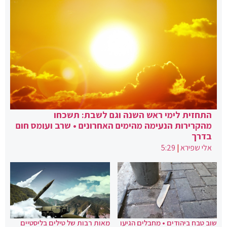
התחזית לימי ראש השנה וגם לשבת: תשכחו
מהקרירות הנעימה מהימים האחרונים • שרב ועומס חום
בדרך
אלי שפירא
|
5:29
שוב טבח ביהודים • מחבלים הגיעו
מאות רבות של טילים בליסטיים