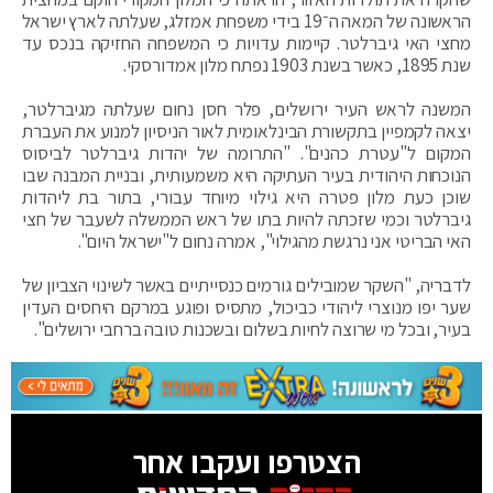
הראשונה של המאה ה־19 בידי משפחת אמזלג, שעלתה לארץ ישראל
מחצי האי גיברלטר. קיימות עדויות כי המשפחה החזיקה בנכס עד
שנת 1895, כאשר בשנת 1903 נפתח מלון אמדורסקי.
המשנה לראש העיר ירושלים, פלר חסן נחום שעלתה מגיברלטר,
יצאה לקמפיין בתקשורת הבינלאומית לאור הניסיון למנוע את העברת
המקום ל"עטרת כהנים". "התרומה של יהדות גיברלטר לביסוס
הנוכחות היהודית בעיר העתיקה היא משמעותית, ובניית המבנה שבו
שוכן כעת מלון פטרה היא גילוי מיוחד עבורי, בתור בת ליהדות
גיברלטר וכמי שזכתה להיות בתו של ראש הממשלה לשעבר של חצי
האי הבריטי אני נרגשת מהגילוי", אמרה נחום ל"ישראל היום".
לדבריה, "השקר שמובילים גורמים כנסייתיים באשר לשינוי הצביון של
שער יפו מנוצרי ליהודי כביכול, מתסיס ופוגע במרקם היחסים העדין
בעיר, ובכל מי שרוצה לחיות בשלום ובשכנות טובה ברחבי ירושלים".
הצטרפו ועקבו אחר