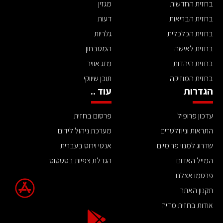
בחזית החדשות
מגזין
בחזית הבריאות
דעות
בחזית הכלכלית
גלריות
בחזית לאישה
המטבחון
בחזית היהדות
מזג אוויר
בחזית המוזיקה
תוכן שיווקי
הגדרות
עוד ..
עדכון פרופיל
פרסום בחזית
התראות וניוזלטרים
מערכת ניהול לידים
שדרוג למנוי פרימיום
אנטי וירוס בעברית
המייל האדום
הגדלת צפיות בסטטוס
פרסמו אצלנו
תקנון האתר
אודות בחזית מדיה