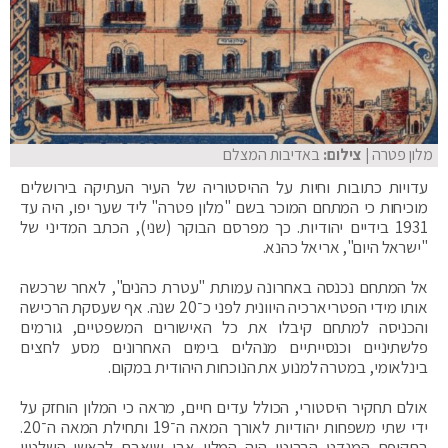
מלון פטרה
| צילום:
באדיבות המצלם
עדויות כתובות וחיות על ההיסטוריה של העיר העתיקה בירושלים
מוכיחות כי המתחם המוכר בשם "מלון פטרה" ליד שער יפו, היה עד
1931 בידיים יהודיות. כך מפרסם הבוקר (שני), הכתב המדיני של
"ישראל היום", אריאל כהנא.
אל המתחם נכנסה באחרונה עמותת "עטרת כהנים", לאחר שרכשה
אותו מידי הפטריארכיה היוונית לפני כ־20 שנה. אף שעסקת הרכישה
והכניסה למתחם קיבלו את כל האישורים המשפטיים, גורמים
פלשתיניים וכנסייתיים מנהלים בימים האחרונים מסע לחצים
בינלאומי, במטרה למנוע את הנוכחות היהודית במקום.
אולם תחקיר היסטורי, הכולל עדים חיים, מראה כי המלון הוחזק על
ידי שתי משפחות יהודיות לאורך המאה ה־19 ותחילת המאה ה־20.
בתקופת המנדט הבריטי היה המלון אבן שואבת לראשי השלטון