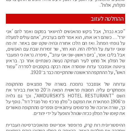
מקלות, אלות".
ההחלטה לעזוב
"סבא נבהל, אבל ביקש מהאנשים להישאר במקום ואמר להם 'אני
יורד'… כשהם ראו אותו, הוא אמר להם בערבית, 'אתם עולים למעלה
על גופתי המתה'. ואז הם הלכו אחורה ונהיה שקט שם באזור. זה מה
שאני יודעת על הלילה הזה. הוא חזר, שר זמירות שבת עם האנשים,
אבל בליבו אמר, 'ביום ראשון-שני אני עוזב'", סיפרה. נראה כי המעבר
של המלון אל מחוץ לעיר העתיקה נעשה כשנתיים אחר כך. בראיון
ציטטה אנסבכר עדות שמסרה אמה רבקה בוקסבוים לסדרה "עמוד
האש", על ההתקפה הראשונה שהתקיימה כבר ב־1920.
עדותה של אנסבכר נתמכת בשורה של ממצאים מהתקופה
וממחקרים עליה. תמונות מראשית המאה ה־20 מראות בבירור את
השם "AMDURSKY'S HOTEL RESTURANT", וכך גם גלויה
מ־1906 המתארת את המקום כ"מלון מרכזי מול מגדל דוד". נוסף על
כך, שורה ארוכה של פרסומים עיתונאיים וספרים מהתקופה מאשרים
את קיומו של המלון ככזה שנוהל והופעל על ידי יהודים.
ההיסטוריונית רות קַרק, פרופסור אמריטוס מהאוניברסיטה העברית
שחקרה את תולדות האזור, הראתה כי המלון המקורי הוקם במחצית