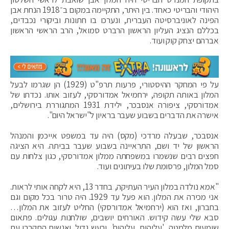
היהודי והבריטי כאחד. בין היתר, התקיימה במקום ב־1918 הנחת אבן
הפינה לאוניברסיטה העברית, ונערכו בו חתונות וביקורי נכבדים,
בכללם הנציג העליון הראשון הרברט סמואל, הרב הראשי הראשון
אברהם יצחק קוק ועוד.
על פי המחקר ההיסטורי, פרעות תרפ"ט (1929) הן שגרמו לבעל
המלון באותה תקופה, ירחמיאל אמדורסקי, לעזוב אותו. נכדתו של
אמדורסקי, ציפורה אנסבכר, ילידת 1931 המתגוררת בירושלים,
אישרה את הדברים בשבוע שעבר בראיון ל"ישראל היום".
אנסבכר, שבעלה מרדכי (מקס) היה עד במשפט אייכמן והמנהל
הראשון של יד ושם, התראיינה בשבוע שעבר בביתה. היא הציגה
חפצים רבים שנשמרו במשפחתה ממלון אמדורסקי, כגון צלחות עם
סמל המלון, פרסומת שלו בעיתונים ועוד.
"אמא נולדה במלון העיר העתיקה, בחדר 13, היא לקחה אותי לראות.
אני מכירה את המלון. הוא פעל עד 1929. היה טרור בכל מקום וגם
בחברון, ואז הוא (ירחמיאל אמדורסקי) החליט לעזוב את המלון…
סבא שלי עשה קידוש. האורחים יושבים, שולחנות עגולים. פתאום
שומעים מלמטה, 'עליהום, עליהום', ורעש גדול. ואנשים התקרבו עם