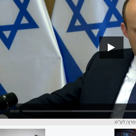
00:00
 פרץ/ לע"מ