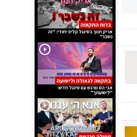
ברוח התקופה
אריק חנוך בסינגל קליפ יחודי: "זה
נשבר"
בתקווה לגאולה ולישועה
אבי הס מרגש עם סינגל חדש:
"לישועתך"
תפילה מרגשת