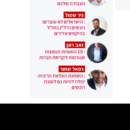
העבודה שלכם
ניר שמול
: הישראלים לא עוצרים:
רוכשים נדל"ן בחו"ל
בהיקפים אדירים
זאב רונן
: 10 הטעויות הנפוצות
שגורמות לקריסת חברות
רפאל שחור
: השפעת העלאת הריבית:
יכולה להיות גם לטובת
רוכשים