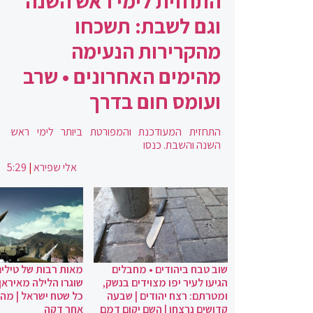
התחזית לימי ראש השנה
וגם לשבת: תשכחו
מהקרירות הנעימה
מהימים האחרונים • שרב
ועומס חום בדרך
התחזית המעודכנת והמפורטת ביותר לימי ראש
השנה והשבת. כנסו
אלי שפירא
|
5:29
שוב טבח ביהודים • מחבלים
מאות רבות של טילים
הגיעו לעיר יפו מצוידים בנשק,
שוגרו הלילה מאיראן 
ומטרתם: רצח יהודים | שבעה
כל שטח ישראל | מה
קדושים נרצחו | השם יקום דמם
אחר דקה