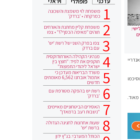
עדכני
ויראלי
פופולרי
משפחת לוי משפצת והשכונה
כמרקחה • 'ברדק'
משפחת קליין מחתנת והאורחים
ישי:
תוהים "מאיפה הכסף?!" • צפו
ם
צפו בפרק השני של רשת 'יש'
עם ברדק
מנהיגי הקהילה האורתודוקסית
נדריי
תוקפים את לפיד: "חוצץ בין
ישראל ליהודי התפוצות"
משרד הבריאות מעדכן כי
אתמול אובחנו 6,562 מאומתים
סיכמו
חדשים
רשת יש בהפקה מטורפת עם
'ברדק'
מאוד.
האסירים הביטחוניים מאיימים:
"נשבות רעב ברמאדן"
שעות אחרונות לחגיגה הגדולה
ברשת 'יש'
הכותל המערבי: בג"ץ ידון