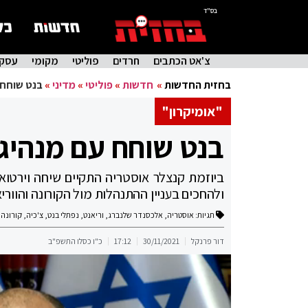
בס"ד
צ'אט הכתבים
חרדים
פוליטי
מקומי
עסקי
בחזית החדשות
»
חדשות
»
פוליטי
»
מדיני
»
בנט שוחח ע
"אומיקרון"
בנט שוחח עם מנהיגי
ביוזמת קנצלר אוסטריה התקיים שיחה וירטוא
ולהחכים בעניין ההתנהלות מול הקורונה והוור
תגיות:
אוסטריה
,
אלכסנדר שלנברג
,
וריאנט
,
נפתלי בנט
,
צ'כיה
,
קורונה
דור פרנקל
30/11/2021
17:12
כ"ו כסלו התשפ"ב