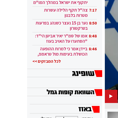
יתקוף את ישראל במהלך המו"מ
בקטאר"
צה"ל תקף הלילה עשרות
7:17
מטרות בלבנון
נער בן 15 נעצר כשנהג בפרעות
8:50
בטרקטורון
אמו של סמ"ר יאיר אביטן הי"ד:
8:48
"הסתערו על האויב בעוז
ובגבורה"
ביידן אמר כי למרות ההופעה
8:46
הכושלת בעימות מול טראמפ,
הוא ממשיך
לכל המבזקים >>