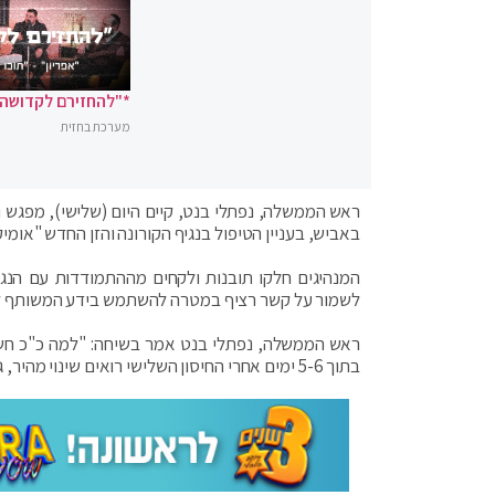
*"להחזירם לקדושה"
מערכת בחזית
ראש הממשלה, נפתלי בנט, קיים היום (שלישי), מפגש 
באביש, בעניין הטיפול בנגיף הקורונה והזן החדש "אומי
המנהיגים חלקו תובנות ולקחים מההתמודדות עם הנגי
לשמור על קשר רציף במטרה להשתמש בידע המשותף לצו
ראש הממשלה, נפתלי בנט אמר בשיחה: "למה כ"כ חש
בתוך 5-6 ימים אחרי החיסון השלישי רואים שינוי מהיר, גם בהגנה מפני הידבקות וגם מפני מחלה קשה".