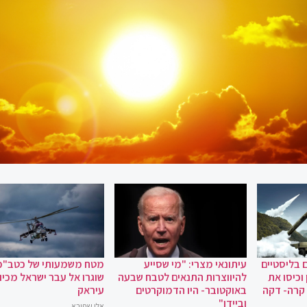
 בליסטיים
עיתונאי מצרי: "מי שסייע
מטח משמעותי של כטב"מ
וכיסו את
להיווצרות התנאים לטבח שבעה
שוגרו אל עבר ישראל מכיוו
 קרה- דקה
באוקטובר- היו הדמוקרטים
עיראק
וביידן"
אלי שפירא