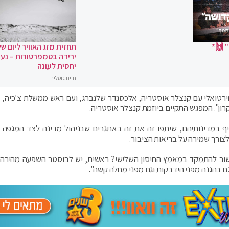
 🙌*
תחזית מזג האוויר ליום של
ירידה בטמפרטורות – נעי
יחסית לעונה
חיים גוטליב
וירטואלי עם קנצלר אוסטריה, אלכסנדר שלנברג, ועם ראש ממשלת צ׳כיה, א
קרון". המפגש התקיים ביוזמת קנצלר אוסטריה.
ף במדינותיהם, שיתפו זה את זה באתגרים שבניהול מדינה לצד המגפה ו
רך שמירה על בריאות הציבור.
וב להתמקד במאמץ החיסון השלישי? ראשית, יש לבוסטר השפעה מהירה 