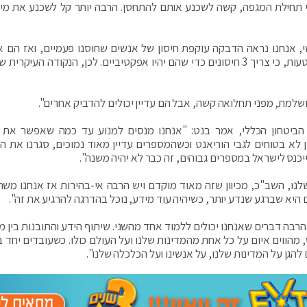
 תחילת המגפה, קשה לשכנע אותם להתחסן. הרבה יותר קל לשכנע את מי
, אנחנו נראה הדבקה עוקפת חיסון של אנשים שחוסנו פעמיים, ואז הם א
לעצמם שהחיסון לא עובד ומאבדים בזה אמון. אבל זו טעות, כי צריך 3 חיסונים כדי שהם יהיו אפקטיביים. לכן, הנקודה העי
שלמת, מפני תחלואה קשה, אבל הם עדיין יכולים להדביק אחרים".
הביטחון הכללי, אמר בנט: "אנחנו מנסים למנוע עד כמה שאפשר את 
ין לא בטוחים לגבי הוריאנט וכשהמספרים עדיין מאוד נמוכים, סגרנו את הג
ייכנס לישראל במספרים גבוהים, זה כבר לא יהיה משנה".
לנו, השב"כ, מכיוון שזה מאוד מוקדם ויש הרבה אי-בהירות אז אנחנו מש
היא שברגע שנדע יותר, כשיהיה עוד מידע, נוכל בהדרגה להרגיע את זה".
הרבה דברים שאנחנו יכולים ללמוד אחד מהשני. שיתוף הידע והתובנות בין מנ
ש, מהווים איום על כל אחת מהמדינות שלנו ועל העולם כולו. כשעובדים יחד 
 להגן על המדינות שלנו, על אנשינו ועל הכלכלה שלנו".