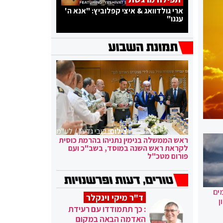
ארי גולדוואג & איצי קפלוביץ: "אנא ה'
עננו"
צילום:
קובי גדעון / לע"מ
ראש הממשלה בנימין נתניהו בהרמת כוסית
לקראת ראש השנה במוסד, בשב"כ ועם
פורום מטכ"ל
ים
ד"ר מיקי וינקלר
ן
: כך תתמודדו עם רעידת
האדמה הבאה במקום