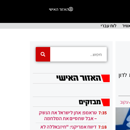
האזור האישי
וויר
לוח עברי
לדון
עקוב
טראמפ: אתן לישראל את הנשק
7:35
– אבל שתסיים את המלחמה
בעזה
דיווח אמריקני: "חיזבאללה לא
7:18