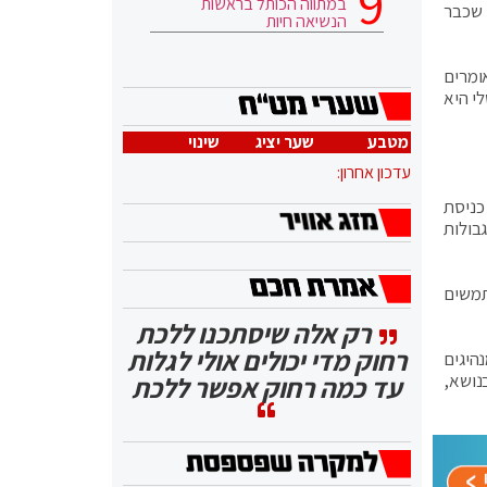
במתווה הכותל בראשות
 שכבר
הנשיאה חיות
ומרים
קרית שלי היא
מטבע
שער יציג
שינוי
עדכון אחרון:
כניסת
בולות
תמשים
רק אלה שיסתכנו ללכת
רחוק מדי יכולים אולי לגלות
היגים
בנושא,
עד כמה רחוק אפשר ללכת