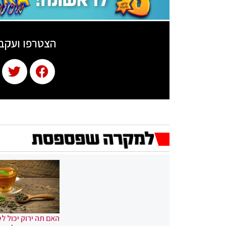
הצטרפו ועקב
האם תה ירוק יכול לס