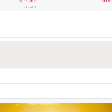
וחרדה?
"למען ידעו"
ישראל מונק