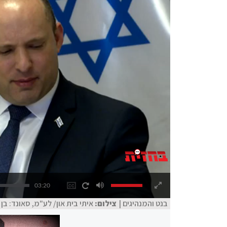
03:20
בנט והמנהיגים |
צילום:
איתי בית און/ לע"מ, סאונד: בן