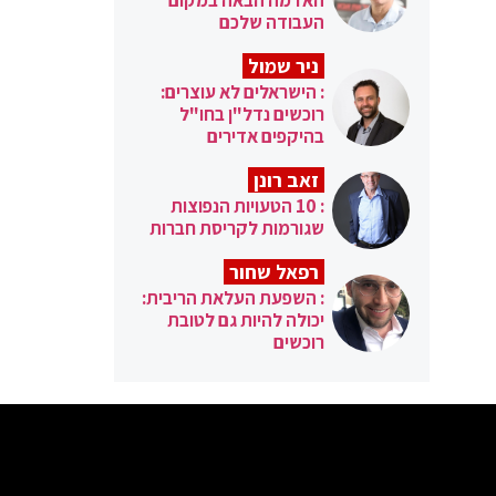
העבודה שלכם
ניר שמול
: הישראלים לא עוצרים:
רוכשים נדל"ן בחו"ל
בהיקפים אדירים
זאב רונן
: 10 הטעויות הנפוצות
שגורמות לקריסת חברות
רפאל שחור
: השפעת העלאת הריבית:
יכולה להיות גם לטובת
רוכשים