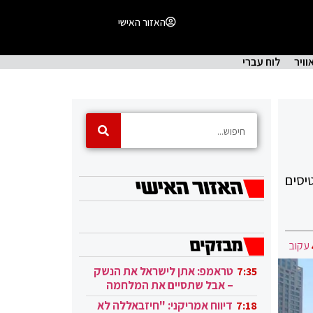
האזור האישי
וויר
לוח עברי
יסים
עקוב
טראמפ: אתן לישראל את הנשק
7:35
– אבל שתסיים את המלחמה
בעזה
דיווח אמריקני: "חיזבאללה לא
7:18