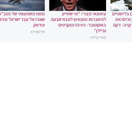
 בליסטיים
עיתונאי מצרי: "מי שסייע
מטח משמעותי של כטב"מ
וכיסו את
להיווצרות התנאים לטבח שבעה
שוגרו אל עבר ישראל מכיוו
 קרה- דקה
באוקטובר- היו הדמוקרטים
עיראק
וביידן"
אלי שפירא
מאיר קרליץ