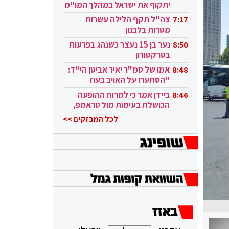
יתקוף את ישראל במהלך המו"מ
בקטאר"
צה"ל תקף הלילה עשרות
7:17
מטרות בלבנון
נער בן 15 נעצר כשנהג בפרעות
8:50
בטרקטורון
אמו של סמ"ר יאיר אביטן הי"ד:
8:48
"הסתערו על האויב בעוז
ובגבורה"
ביידן אמר כי למרות ההופעה
8:46
הכושלת בעימות מול טראמפ,
הוא ממשיך
לכל המבזקים >>