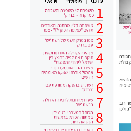
עדכני
ויראלי
פופולרי
משפחת לוי משפצת והשכונה
כמרקחה • 'ברדק'
משפחת קליין מחתנת והאורחים
ישי:
תוהים "מאיפה הכסף?!" • צפו
ם
צפו בפרק השני של רשת 'יש'
עם ברדק
מנהיגי הקהילה האורתודוקסית
חבורה
תוקפים את לפיד: "חוצץ בין
יבולת
ישראל ליהודי התפוצות"
משרד הבריאות מעדכן כי
אתמול אובחנו 6,562 מאומתים
חדשים
וד על 75%. ברבים מהמקרים הנושא
רשת יש בהפקה מטורפת עם
טיסים
'ברדק'
שעות אחרונות לחגיגה הגדולה
ר רוב
ברשת 'יש'
 ולכן
הכותל המערבי: בג"ץ ידון
במתווה הכותל בראשות
הנשיאה חיות
האסירים הביטחוניים מאיימים: