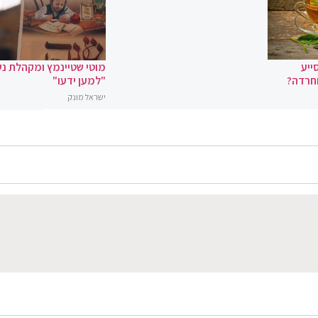
ייע
מוטי שטיינמץ ומקהלת נ
וחרדה?
"למען ידעו"
ישראל מונק