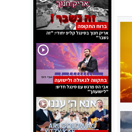
ברוח התקופה
אריק חנוך בסינגל קליפ יחודי: "זה
נשבר"
בתקווה לגאולה ולישועה
אבי הס מרגש עם סינגל חדש:
"לישועתך"