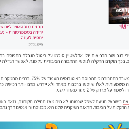
 🙌*
תחזית מזג האוויר ליום של
ירידה בטמפרטורות – נעי
יחסית לעונה
חיים גוטליב
י רגב ושר הבריאות יולי אדלשטיין סיכמו על ביטול מגבלת התפוסה בת
ב. בכך תוקדם ההקלה לנוסעי התחבורה הציבורית על מנת לאפשר הגדלת ק
לאור הנתונים החיוביים והצלחת מבצע החיסונים אישר משרד התחבורה כי התפוסה באוטובוסים תעמ
ה משמעותית לאלו שייסעו ברכבות מאחר ולא יידרש מהם יותר רכישת כר
 מרחק של 2 מטר מאחד לשני.
אה
בישראל הגיעה לשפל שכמותו לא היה מאז תחילת הקורונה, וזאת כאש
ההקלות על הציבור. הדאגה העיקרית שלנו היא מכניסת וריאנטים דרך נתב"ג