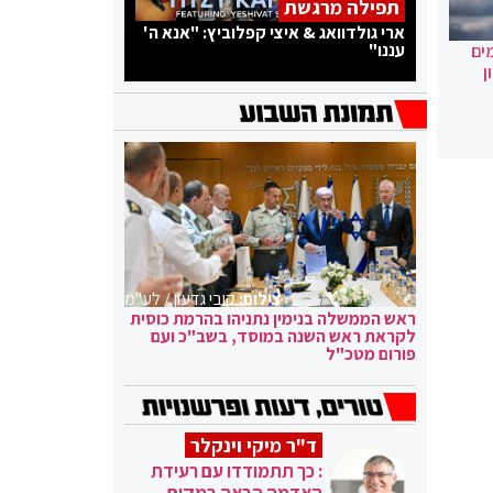
תפילה מרגשת
ארי גולדוואג & איצי קפלוביץ: "אנא ה'
עננו"
ים
ן
צילום:
קובי גדעון / לע"מ
ראש הממשלה בנימין נתניהו בהרמת כוסית
לקראת ראש השנה במוסד, בשב"כ ועם
פורום מטכ"ל
ד"ר מיקי וינקלר
: כך תתמודדו עם רעידת
האדמה הבאה במקום