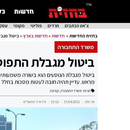
בס"ד
צ'אט הכתבים
חרדים
פוליטי
מקומי
עסקי
בחזית החדשות
»
חדשות
»
חדשות בארץ
»
ביטול מגב
משרד התחבורה
ביטול מגבלת התפוס
ביטול מגבלת הנוסעים הוא בשורה משמעותית 
מראש. עדיין תהיה חובה לעטות מסכות בחלל ס
תגיות:
משרד התחבורה
,
קורונה
חגי פלג
27/04/2021
15:52
ט"ו אייר התשפ"א